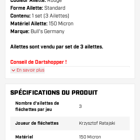
Couleur Ailette:
Rouge
Forme Ailette:
Standard
Contenu:
1 set (3 Ailettes)
Matériel Ailette:
150 Micron
Marque:
Bull's Germany
Ailettes sont vendu par set de 3 ailettes.
Conseil de Dartshopper !
En savoir plus
Veillez à disposer d'un grand nombre d'ailettes
et de tiges. Ils peuvent être endommagés ou
cassés à l'usage.
SPÉCIFICATIONS DU PRODUIT
Nombre d'ailettes de
3
Essayez une forme, un matériau ou une
fléchettes par jeu
épaisseur différents des ailettes pour découvrir
la variante qui vous convient le mieux !
Joueur de fléchettes
Krzysztof Ratajski
Matériel
150 Micron