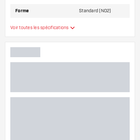
Forme
Standard (NO2)
Type
Standard
Voir toutes les spécifications
Flexibilité
Main color