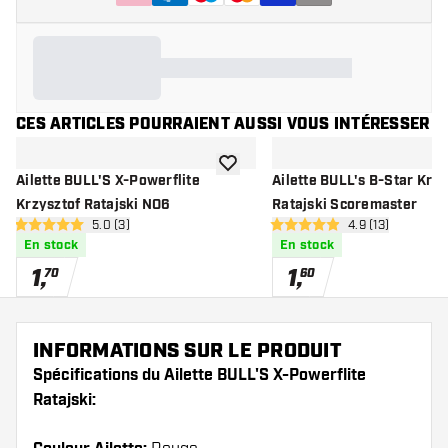
CES ARTICLES POURRAIENT AUSSI VOUS INTÉRESSER
ajouter à la liste de souhaits
Ailette BULL'S X-Powerflite
Ailette BULL's B-Star Krzy
Krzysztof Ratajski NO6
Ratajski Scoremaster
ouvrir le panneau des avis
5.0 (3)
ouvrir le pannea
4.9 (13)
5 étoiles de notation
4.9 étoiles de notation
En stock
En stock
1
,
1
,
70
60
INFORMATIONS SUR LE PRODUIT
Spécifications du Ailette BULL'S X-Powerflite
Ratajski: