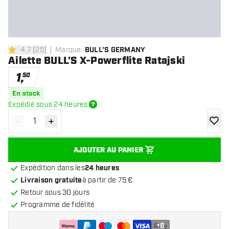
4.7
[
25
]
Marque
:
BULL'S GERMANY
4.7 étoiles de notation
Ailette BULL'S X-Powerflite Ratajski
1
,
50
En stock
Expédié sous 24 heures
-
+
Diminuer la quantité
Augmenter la quantité
ajoute
AJOUTER AU PANIER
Expédition dans les
24 heures
Livraison gratuite
à partir de 75 €.
Retour sous 30 jours
Programme de fidélité
+
6