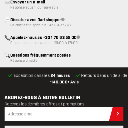
Envoyer un e-mail
Réponse sous 1 jour ouvrable
Discuter avec Dartshopper
Service client indisponible
Le chat est disponible 24h/24 et 7j/7
Appelez-nous au +33 1 76 63 52 00
Service client indisponible
Disponible en semaine de 10h00 à 17h00
Questions fréquemment posées
Réponse directe
Expédition dans les
24 heures
Retours dans un délai d
•
140.000+ Avis
ABONEZ-VOUS À NOTRE BULLETIN
Recevez les dernières offres et promotions
Abo