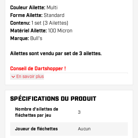
Couleur Ailette:
Multi
Forme Ailette:
Standard
Contenu:
1 set (3 Ailettes)
Matériel Ailette:
100 Micron
Marque:
Bull's
Ailettes sont vendu par set de 3 ailettes.
Conseil de Dartshopper !
En savoir plus
Veillez à disposer d'un grand nombre d'ailettes
et de tiges. Ils peuvent être endommagés ou
cassés à l'usage.
SPÉCIFICATIONS DU PRODUIT
Nombre d'ailettes de
3
Essayez une forme, un matériau ou une
fléchettes par jeu
épaisseur différents des ailettes pour découvrir
la variante qui vous convient le mieux !
Joueur de fléchettes
Aucun