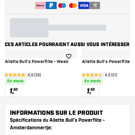
+
6
CES ARTICLES POURRAIENT AUSSI VOUS INTÉRESSER
ajouter à la liste de souhaits
Ailette Bull's Powerflite - Weed
Ailette Bull's Powerflite -
ouvrir le panneau des avis
4.9 (36)
ouvrir le pannea
4.5 (21)
4.9 étoiles de notation
4.5 étoiles de notation
En stock
En stock
1
,
1
,
50
50
INFORMATIONS SUR LE PRODUIT
Spécifications du Ailette Bull's Powerflite -
Amsterdammertje: