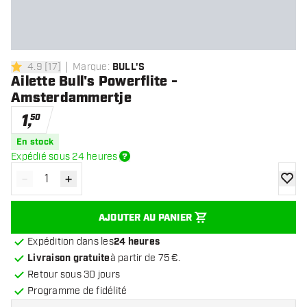
4.9
[
17
]
Marque
:
BULL'S
4.9 étoiles de notation
Ailette Bull's Powerflite -
Amsterdammertje
1
,
50
En stock
Expédié sous 24 heures
-
+
Diminuer la quantité
Augmenter la quantité
ajoute
AJOUTER AU PANIER
Expédition dans les
24 heures
Livraison gratuite
à partir de 75 €.
Retour sous 30 jours
Programme de fidélité