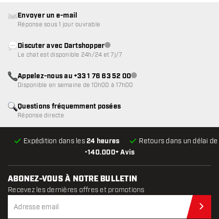
Envoyer un e-mail
Réponse sous 1 jour ouvrable
Discuter avec Dartshopper
Service client indisponible
Le chat est disponible 24h/24 et 7j/7
Appelez-nous au +33 1 76 63 52 00
Service client indisponible
Disponible en semaine de 10h00 à 17h00
Questions fréquemment posées
Réponse directe
Expédition dans les
24 heures
Retours dans un délai d
•
140.000+ Avis
ABONEZ-VOUS À NOTRE BULLETIN
Recevez les dernières offres et promotions
Abo