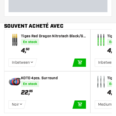
SOUVENT ACHETÉ AVEC
Tiges Red Dragon Nitrotech Black/Go
Tiges
ld
en
En stock
En 
4
,
4
,
50
50
Inbetween
Inbetwee
AJOUTER AU PANIE
KOTO 4pcs. Surround
Tige
En stock
En 
22
,
4
,
95
00
Noir
Medium
AJOUTER AU PANIE