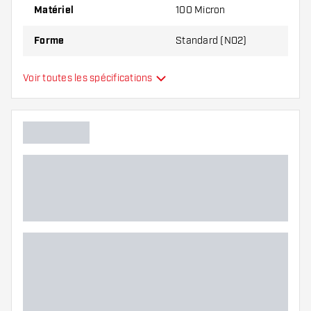
Matériel
100 Micron
Forme
Standard (NO2)
Type
Standard
Voir toutes les spécifications
Flexibilité
Main color