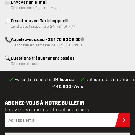
Envoyer un e-mail
Réponse sous 1 jour ouvrable
Discuter avec Dartshopper
Service client indisponible
Le chat est disponible 24h/24 et 7j/7
Appelez-nous au +33 1 76 63 52 00
Service client indisponible
Disponible en semaine de 10h00 à 17h00
Questions fréquemment posées
Réponse directe
Expédition dans les
24 heures
Retours dans un délai d
•
140.000+ Avis
ABONEZ-VOUS À NOTRE BULLETIN
Recevez les dernières offres et promotions
Abo