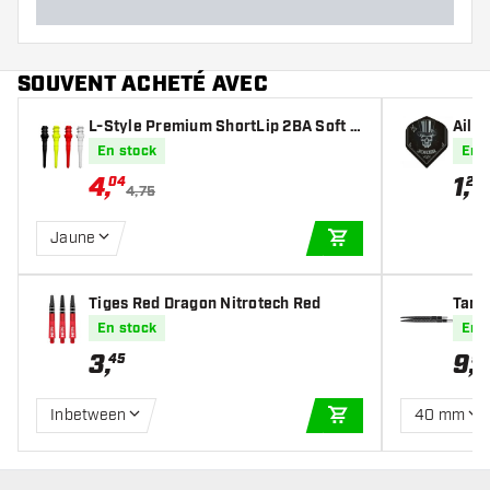
SOUVENT ACHETÉ AVEC
L-Style Premium ShortLip 2BA Soft T
Ailet
ips
En stock
En 
4
,
1
,
04
20
4,75
Jaune
AJOUTER AU PANIE
Tiges Red Dragon Nitrotech Red
Targ
En stock
En 
3
,
9
,
45
99
Inbetween
40 mm
AJOUTER AU PANIE