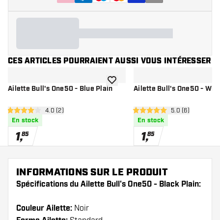
CES ARTICLES POURRAIENT AUSSI VOUS INTÉRESSER
ajouter à la liste de souhaits
Ailette Bull's One50 - Blue Plain
Ailette Bull's One50 - Whi
ouvrir le panneau des avis
4.0 (2)
ouvrir le pannea
5.0 (6)
4 étoiles de notation
5 étoiles de notation
En stock
En stock
1
,
1
,
85
85
INFORMATIONS SUR LE PRODUIT
Spécifications du Ailette Bull's One50 - Black Plain:
Couleur Ailette:
Noir