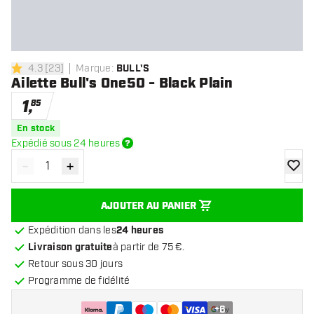
4.3
[
23
]
Marque
:
BULL'S
4.3 étoiles de notation
Ailette Bull's One50 - Black Plain
1
,
85
En stock
Expédié sous 24 heures
-
+
Diminuer la quantité
Augmenter la quantité
ajoute
AJOUTER AU PANIER
Expédition dans les
24 heures
Livraison gratuite
à partir de 75 €.
Retour sous 30 jours
Programme de fidélité
+
6