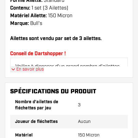
Forme Ailette:
Standard
Contenu:
1 set (3 Ailettes)
Matériel Ailette:
150 Micron
Marque:
Bull's
Ailettes sont vendu par set de 3 ailettes.
Conseil de Dartshopper !
Veillez à disposer d'un grand nombre d'ailettes
En savoir plus
et de tiges. Ils peuvent être endommagés ou
cassés à l'usage.
SPÉCIFICATIONS DU PRODUIT
Essayez une forme, un matériau ou une
Nombre d'ailettes de
3
épaisseur différents des ailettes pour découvrir
fléchettes par jeu
la variante qui vous convient le mieux !
Joueur de fléchettes
Aucun
Matériel
150 Micron