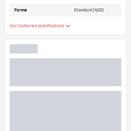
Forme
Standard (NO2)
Type
Standard
Voir toutes les spécifications
Flexibilité
Main color