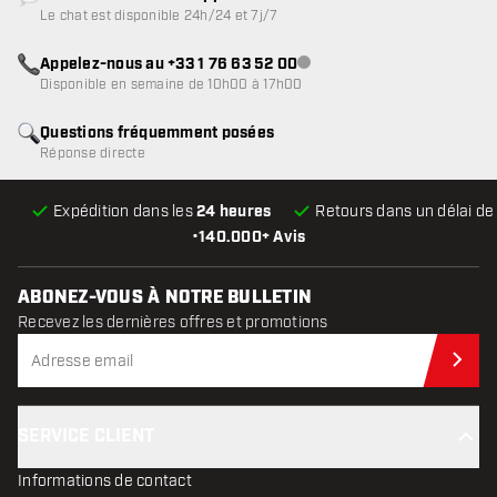
Service client indisponible
Le chat est disponible 24h/24 et 7j/7
Appelez-nous au +33 1 76 63 52 00
Service client indisponible
Disponible en semaine de 10h00 à 17h00
Questions fréquemment posées
Réponse directe
Expédition dans les
24 heures
Retours dans un délai d
•
140.000+ Avis
ABONEZ-VOUS À NOTRE BULLETIN
Recevez les dernières offres et promotions
Abo
SERVICE CLIENT
Informations de contact