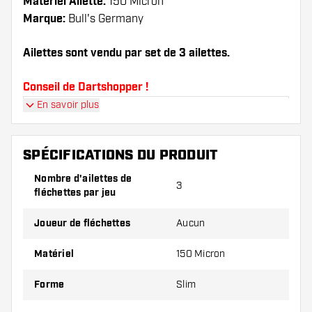
Matériel Ailette:
150 Micron
Marque:
Bull's Germany
Ailettes sont vendu par set de 3 ailettes.
Conseil de Dartshopper !
En savoir plus
Veillez à disposer d'un grand nombre d'ailettes
et de tiges. Ils peuvent être endommagés ou
cassés à l'usage.
SPÉCIFICATIONS DU PRODUIT
Nombre d'ailettes de
3
Essayez une forme, un matériau ou une
fléchettes par jeu
épaisseur différents des ailettes pour découvrir
la variante qui vous convient le mieux !
Joueur de fléchettes
Aucun
Matériel
150 Micron
Forme
Slim