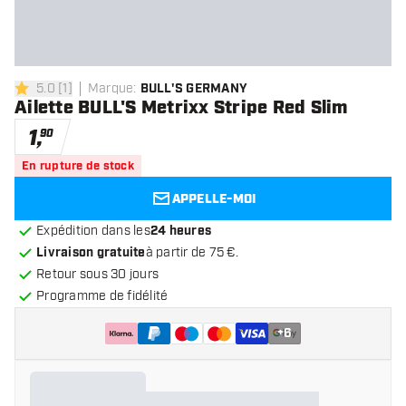
5.0
[
1
]
Marque
:
BULL'S GERMANY
5 étoiles de notation
Ailette BULL'S Metrixx Stripe Red Slim
1
,
90
En rupture de stock
APPELLE-MOI
Expédition dans les
24 heures
Livraison gratuite
à partir de 75 €.
Retour sous 30 jours
Programme de fidélité
+
6