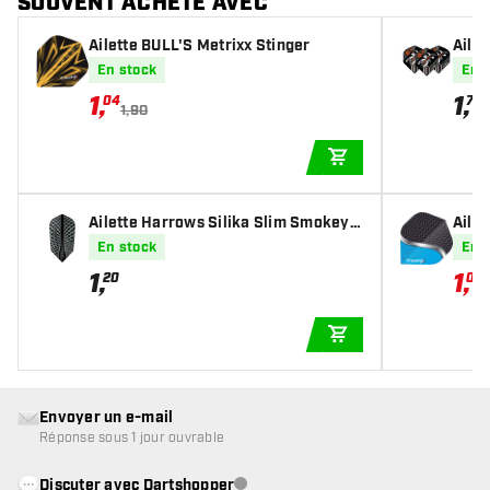
SOUVENT ACHETÉ AVEC
Ailette BULL'S Metrixx Stinger
Aile
pper
En stock
En 
1
,
1
,
04
70
1,90
AJOUTER AU PANIE
Ailette Harrows Silika Slim Smokey T
Ailet
ough Crystalline Coated
En stock
En 
1
,
1
,
20
04
AJOUTER AU PANIE
Envoyer un e-mail
Réponse sous 1 jour ouvrable
Discuter avec Dartshopper