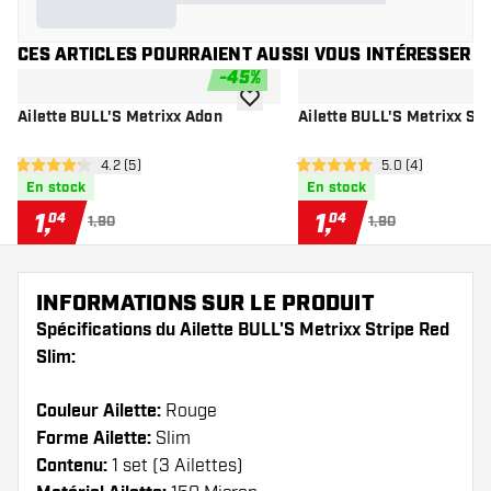
CES ARTICLES POURRAIENT AUSSI VOUS INTÉRESSER
-
45
%
ajouter à la liste de souhaits
Ailette BULL'S Metrixx Adon
Ailette BULL'S Metrixx Sti
ouvrir le panneau des avis
4.2 (5)
ouvrir le pannea
5.0 (4)
4.2 étoiles de notation
5 étoiles de notation
En stock
En stock
1
,
1
,
04
04
1,90
1,90
INFORMATIONS SUR LE PRODUIT
Spécifications du Ailette BULL'S Metrixx Stripe Red
Slim:
Couleur Ailette:
Rouge
Forme Ailette:
Slim
Contenu:
1 set (3 Ailettes)