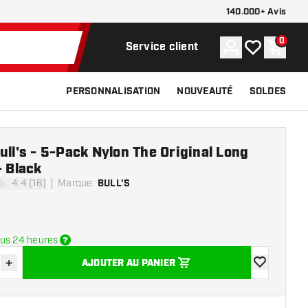
140.000+ Avis
0
Compte
Ma liste de s
Panier
Service client
PERSONNALISATION
NOUVEAUTÉ
SOLDES
ull's - 5-Pack Nylon The Original Long
- Black
4.4 (16)
Marque
:
BULL'S
 de notation
us 24 heures
+
AJOUTER AU PANIER
r la quantité
Augmenter la quantité
ajouter à la 