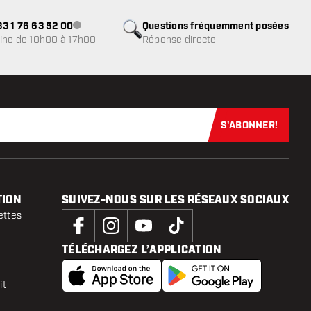
3 1 76 63 52 00
Questions fréquemment posées
Service client indisponible
ine de 10h00 à 17h00
Réponse directe
S'ABONNER!
Abonnez-vous
TION
SUIVEZ-NOUS SUR LES RÉSEAUX SOCIAUX
ettes
TÉLÉCHARGEZ L’APPLICATION
it