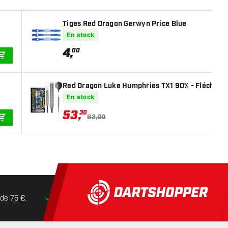
Tiges Red Dragon Gerwyn Price Blue
En stock
4
,
00
AJOUTER AU PANIER
Red Dragon Luke Humphries TX1 90% - Fléchette
En stock
53
,
30
82,00
AJOUTER AU PANIER
 de 75 €.
Expédition dans les
24 heures
Retours dans