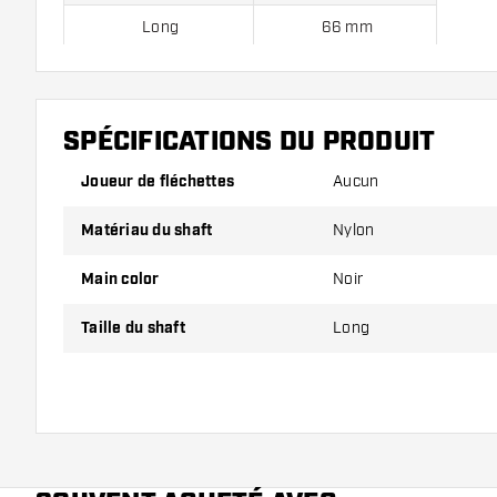
Long
66 mm
Les tiges sont vendus par lot de 3.
SPÉCIFICATIONS DU PRODUIT
Joueur de fléchettes
Aucun
Conseil de Dartshopper !
Matériau du shaft
Nylon
Veillez à disposer d'un grand nombre d'ailettes et de
endommagés ou cassés à l'usage.
Main color
Noir
Essayez une tige de taille différente pour découvrir 
Taille du shaft
Long
convient le mieux !