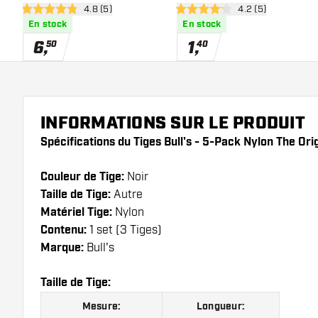
ouvrir le panneau des avis
4.8 (5)
ouvrir le panneau 
4.2 (5)
White
4.8 étoiles de notation
4.2 étoiles de notation
En stock
En stock
6
,
1
,
50
40
INFORMATIONS SUR LE PRODUIT
Spécifications du Tiges Bull's - 5-Pack Nylon The Orig
Couleur de Tige:
Noir
Taille de Tige:
Autre
Matériel Tige:
Nylon
Contenu:
1 set (3 Tiges)
Marque:
Bull's
Taille de Tige:
Mesure:
Longueur: