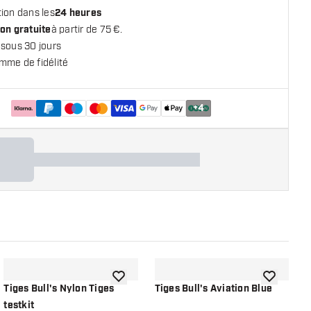
ion dans les
24 heures
on gratuite
à partir de 75 €.
 sous 30 jours
mme de fidélité
+
4
 la liste de souhaits
ajouter à la liste de souhaits
ajouter à la
Tiges Bull's Nylon Tiges
Tiges Bull's Aviation Blue
T
testkit