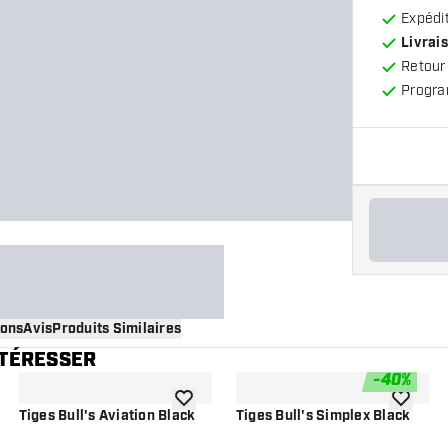
Expédit
Livrais
Retour
Progra
ions
Avis
Produits Similaires
NTÉRESSER
-
40
%
 à la liste de souhaits
ajouter à la liste de souhaits
ajouter à
Tiges Bull's Aviation Black
Tiges Bull's Simplex Black