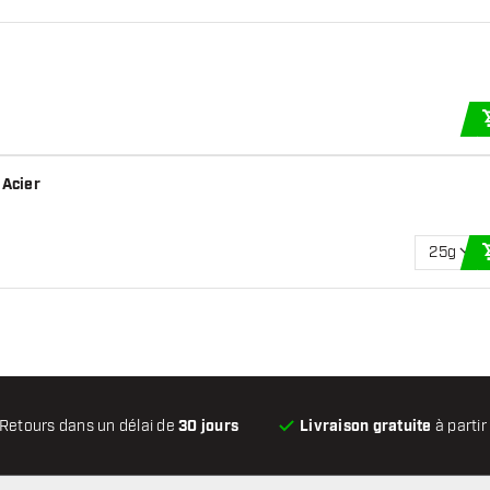
 Acier
25g
Retours dans un délai de
30 jours
Livraison gratuite
à partir