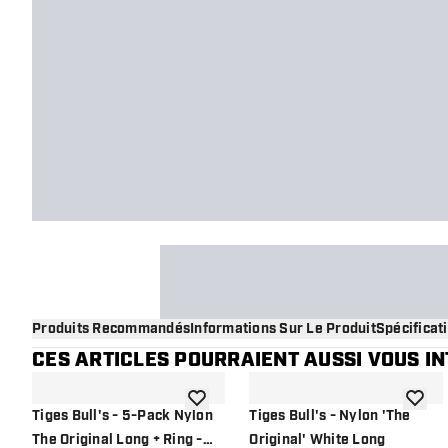
Produits Recommandés
Informations Sur Le Produit
Spécificat
CES ARTICLES POURRAIENT AUSSI VOUS I
ajouter à la liste de souhaits
ajouter
Tiges Bull's - 5-Pack Nylon
Tiges Bull's - Nylon 'The
The Original Long + Ring -
Original' White Long