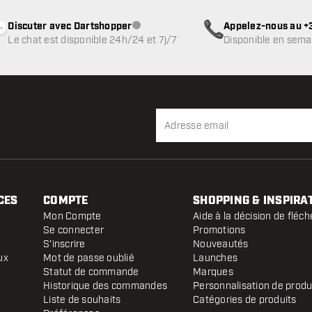
Discuter avec Dartshopper
Appelez-nous au +3
Service client indisponible
Le chat est disponible 24h/24 et 7j/7
Disponible en sema
CES
COMPTE
SHOPPING & INSPIRA
Mon Compte
Aide à la décision de fléch
Se connecter
Promotions
S'inscrire
Nouveautés
ux
Mot de passe oublié
Launches
Statut de commande
Marques
Historique des commandes
Personnalisation de produ
Liste de souhaits
Catégories de produits