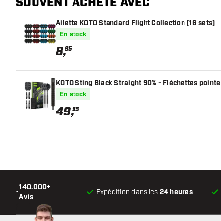
SOUVENT ACHETÉ AVEC
Ailette KOTO Standard Flight Collection (16 sets)
En stock
8
,
95
KOTO Sting Black Straight 90% - Fléchettes pointe
En stock
49
,
95
140.000+
•
Expédition dans les
24 heures
Avis