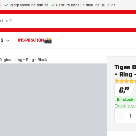
€.
Programme de fidélité
Retours dans un délai de 30 jours
ES
INSPIRATION
Original Long + Ring - Black
Tiges B
+ Ring 
4.4 étoiles
6
,
50
En stock
Expédié so
-
Diminue