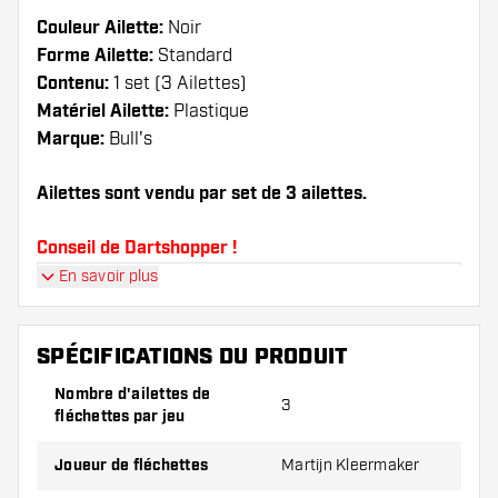
Couleur Ailette:
Noir
Forme Ailette:
Standard
Contenu:
1 set (3 Ailettes)
Matériel Ailette:
Plastique
Marque:
Bull's
Ailettes sont vendu par set de 3 ailettes.
Conseil de Dartshopper !
En savoir plus
Veillez à disposer d'un grand nombre d'ailettes
et de tiges. Ils peuvent être endommagés ou
cassés à l'usage.
SPÉCIFICATIONS DU PRODUIT
Nombre d'ailettes de
3
Essayez une forme, un matériau ou une
fléchettes par jeu
épaisseur différents des ailettes pour découvrir
la variante qui vous convient le mieux !
Joueur de fléchettes
Martijn Kleermaker