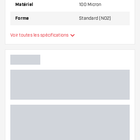
Matériel
100 Micron
Forme
Standard (NO2)
Type
Standard
Voir toutes les spécifications
Flexibilité
Main color