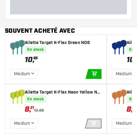
SOUVENT ACHETÉ AVEC
Ailette Target K-Flex Green NO6
Ailet
En stock
En 
10
,
10
,
95
Medium
Medium
AJOUTER AU PANIE
Ailette Target K-Flex Neon Yellow NO
Aile
6
6
En stock
En 
8
,
8
,
21
21
10,95
Medium
Medium
AJOUTER AU PANIE