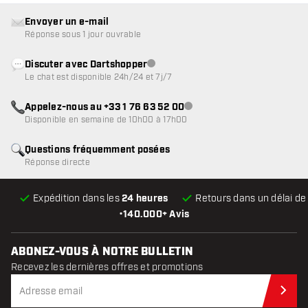
Envoyer un e-mail
Réponse sous 1 jour ouvrable
Discuter avec Dartshopper
Service client indisponible
Le chat est disponible 24h/24 et 7j/7
Appelez-nous au +33 1 76 63 52 00
Service client indisponible
Disponible en semaine de 10h00 à 17h00
Questions fréquemment posées
Réponse directe
Expédition dans les
24 heures
Retours dans un délai d
•
140.000+ Avis
ABONEZ-VOUS À NOTRE BULLETIN
Recevez les dernières offres et promotions
Abo