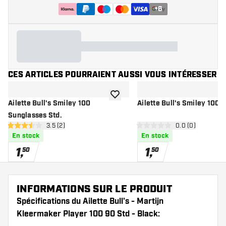
+
6
CES ARTICLES POURRAIENT AUSSI VOUS INTÉRESSER
ajouter à la liste de souhaits
Ailette Bull's Smiley 100
Ailette Bull's Smiley 100 C
Sunglasses Std.
ouvrir le panneau des avis
3.5 (2)
ouvrir le pannea
0.0 (0)
3.5 étoiles de notation
0 étoiles de notation
En stock
En stock
1
,
1
,
50
50
INFORMATIONS SUR LE PRODUIT
Spécifications du Ailette Bull's - Martijn
Kleermaker Player 100 90 Std - Black: