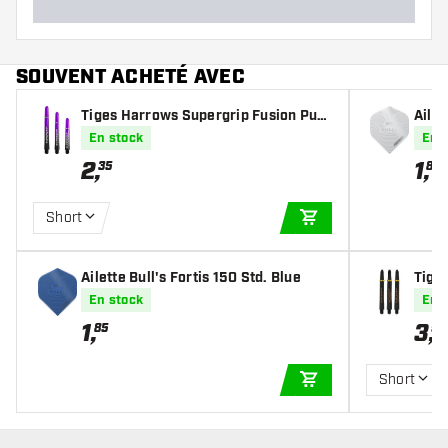
SOUVENT ACHETÉ AVEC
Tiges Harrows Supergrip Fusion Purp
Ailet
le
En stock
En 
2
,
1
,
35
85
Short
AJOUTER AU PANIE
Ailette Bull's Fortis 150 Std. Blue
Tige
d
En stock
En 
1
,
3
,
85
95
Short
AJOUTER AU PANIE