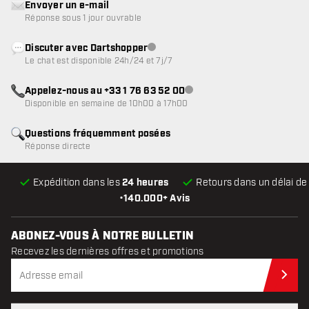
Envoyer un e-mail
Réponse sous 1 jour ouvrable
Discuter avec Dartshopper
Service client indisponible
Le chat est disponible 24h/24 et 7j/7
Appelez-nous au +33 1 76 63 52 00
Service client indisponible
Disponible en semaine de 10h00 à 17h00
Questions fréquemment posées
Réponse directe
Expédition dans les
24 heures
Retours dans un délai d
•
140.000+ Avis
ABONEZ-VOUS À NOTRE BULLETIN
Recevez les dernières offres et promotions
Abo