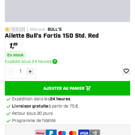
5.0
[
3
]
Marque
:
BULL'S
5 étoiles de notation
Ailette Bull's Fortis 150 Std. Red
1
,
85
En stock
Expédié sous 24 heures
-
+
Diminuer la quantité
Augmenter la quantité
ajoute
AJOUTER AU PANIER
Expédition dans les
24 heures
Livraison gratuite
à partir de 75 €.
Retour sous 30 jours
Programme de fidélité
+
6