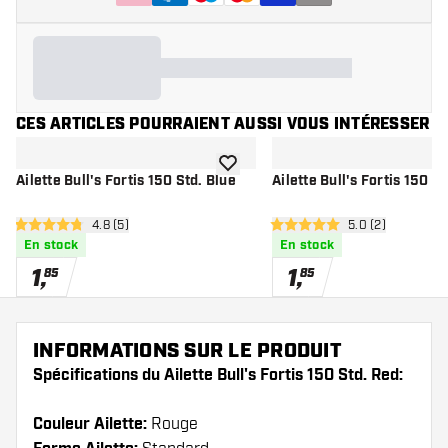
CES ARTICLES POURRAIENT AUSSI VOUS INTÉRESSER
ajouter à la liste de souhaits
Ailette Bull's Fortis 150 Std. Blue
Ailette Bull's Fortis 150 St
ouvrir le panneau des avis
4.8 (5)
ouvrir le pannea
5.0 (2)
4.8 étoiles de notation
5 étoiles de notation
En stock
En stock
1
,
1
,
85
85
INFORMATIONS SUR LE PRODUIT
Spécifications du Ailette Bull's Fortis 150 Std. Red:
Couleur Ailette:
Rouge