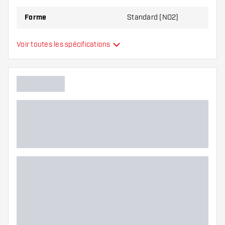
Forme
Standard (NO2)
Type
Standard
Voir toutes les spécifications
Flexibilité
Main color