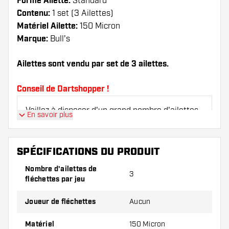
Forme Ailette:
Standard
Contenu:
1 set (3 Ailettes)
Matériel Ailette:
150 Micron
Marque:
Bull's
Ailettes sont vendu par set de 3 ailettes.
Conseil de Dartshopper !
Veillez à disposer d'un grand nombre d'ailettes
En savoir plus
et de tiges. Ils peuvent être endommagés ou
cassés à l'usage.
SPÉCIFICATIONS DU PRODUIT
Essayez une forme, un matériau ou une
Nombre d'ailettes de
3
épaisseur différents des ailettes pour découvrir
fléchettes par jeu
la variante qui vous convient le mieux !
Joueur de fléchettes
Aucun
Matériel
150 Micron