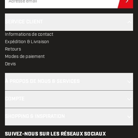
Abo
SERVICE CLIENT
Informations de contact
Expédition & Livraison
Retours
Modes de paiement
Devis
À PROPOS DE NOUS & SERVICES
COMPTE
SHOPPING & INSPIRATION
SUIVEZ-NOUS SUR LES RÉSEAUX SOCIAUX