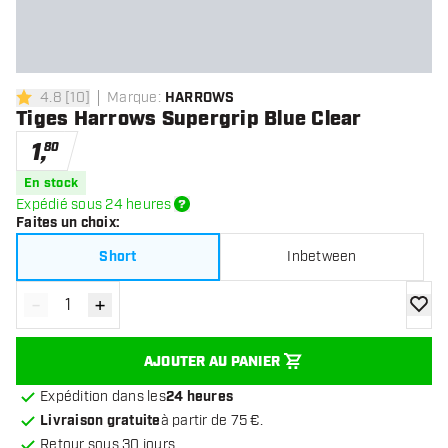
4.8
[
10
]
Marque
:
HARROWS
4.8 étoiles de notation
Tiges Harrows Supergrip Blue Clear
1
,
80
En stock
Expédié sous 24 heures
Faites un choix
:
Short
Inbetween
-
+
Diminuer la quantité
Augmenter la quantité
ajoute
AJOUTER AU PANIER
Expédition dans les
24 heures
Livraison gratuite
à partir de 75 €.
Retour sous 30 jours