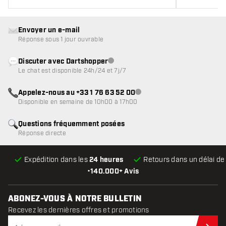
Envoyer un e-mail
Réponse sous 1 jour ouvrable
Discuter avec Dartshopper
Service client indisponible
Le chat est disponible 24h/24 et 7j/7
Appelez-nous au +33 1 76 63 52 00
Service client indisponible
Disponible en semaine de 10h00 à 17h00
Questions fréquemment posées
Réponse directe
Expédition dans les
24 heures
Retours dans un délai d
•
140.000+ Avis
ABONEZ-VOUS À NOTRE BULLETIN
Recevez les dernières offres et promotions