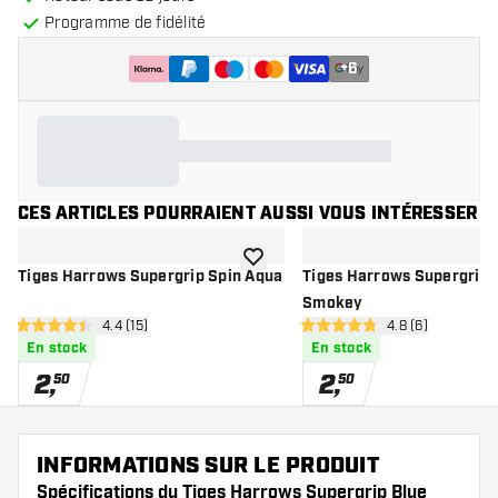
Programme de fidélité
+
6
CES ARTICLES POURRAIENT AUSSI VOUS INTÉRESSER
ajouter à la liste de souhaits
Tiges Harrows Supergrip Spin Aqua
Tiges Harrows Supergrip 
Smokey
ouvrir le panneau des avis
4.4 (15)
ouvrir le pannea
4.8 (6)
4.4 étoiles de notation
4.8 étoiles de notation
En stock
En stock
2
,
2
,
50
50
INFORMATIONS SUR LE PRODUIT
Spécifications du Tiges Harrows Supergrip Blue