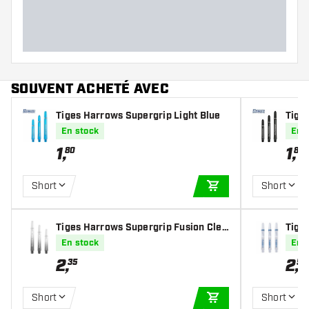
SOUVENT ACHETÉ AVEC
Tiges Harrows Supergrip Light Blue
Tige
ilver
En stock
En 
1
,
1
,
80
80
Short
Short
AJOUTER AU PANIE
Tiges Harrows Supergrip Fusion Clea
Tige
r
lear
En stock
En 
2
,
2
,
35
50
Short
Short
AJOUTER AU PANIE