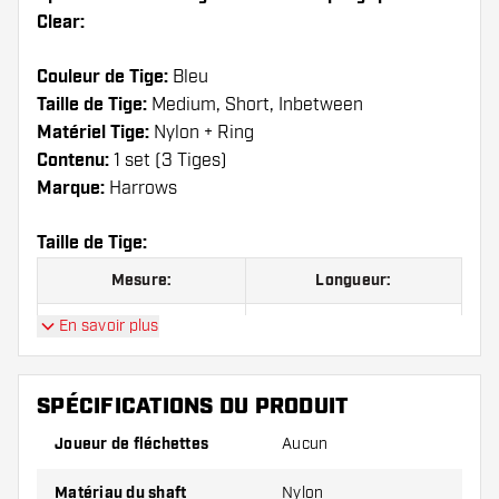
Clear:
Couleur de Tige:
Bleu
Taille de Tige:
Medium, Short, Inbetween
Matériel Tige:
Nylon + Ring
Contenu:
1 set (3 Tiges)
Marque:
Harrows
Taille de Tige:
Mesure:
Longueur:
En savoir plus
Short
33 mm
In Between
40 mm
SPÉCIFICATIONS DU PRODUIT
Medium
47 mm
Joueur de fléchettes
Aucun
Matériau du shaft
Nylon