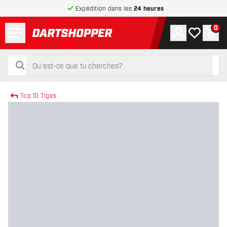
Expédition dans les
24 heures
Menu
0
Compte
Ma liste de
Pani
retour à la page d’accueil
rechercher
rechercher
Top 10 Tiges