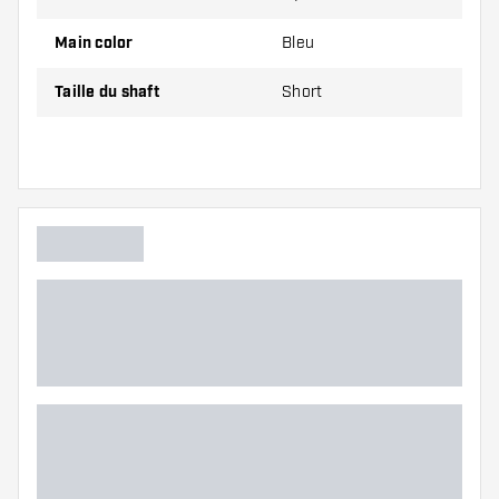
Les tiges sont vendus par lot de 3.
Main color
Bleu
Conseil de Dartshopper !
Taille du shaft
Short
Veillez à disposer d'un grand nombre d'ailettes
et de tiges. Ils peuvent être endommagés ou
cassés à l'usage.
Essayez une tige de taille différente pour
découvrir la variante qui vous convient le mieux
!