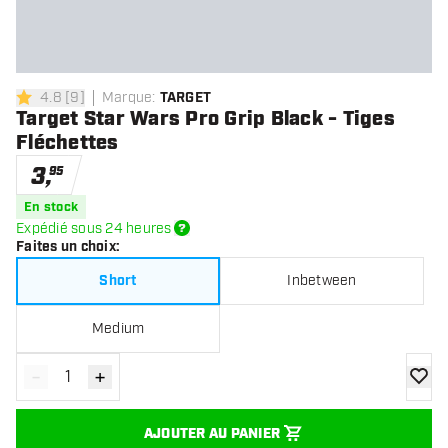
4.8
[
9
]
Marque
:
TARGET
4.8 étoiles de notation
Target Star Wars Pro Grip Black - Tiges
Fléchettes
3
,
95
En stock
Expédié sous 24 heures
Faites un choix
:
Short
Inbetween
Medium
-
+
Diminuer la quantité
Augmenter la quantité
ajoute
AJOUTER AU PANIER