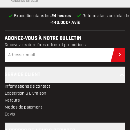
Réponse directe
Expédition dans les
24 heures
Retours dans un délai d
•
140.000+ Avis
ABONEZ-VOUS À NOTRE BULLETIN
Recevez les dernières offres et promotions
Abo
SERVICE CLIENT
Informations de contact
Expédition & Livraison
Retours
Modes de paiement
Devis