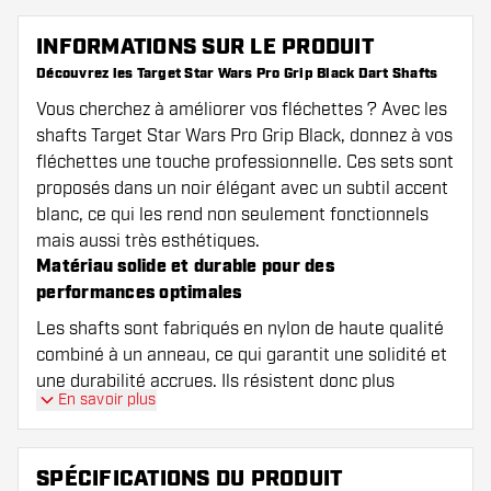
INFORMATIONS SUR LE PRODUIT
Découvrez les Target Star Wars Pro Grip Black Dart Shafts
Vous cherchez à améliorer vos fléchettes ? Avec les
shafts Target Star Wars Pro Grip Black, donnez à vos
fléchettes une touche professionnelle. Ces sets sont
proposés dans un noir élégant avec un subtil accent
blanc, ce qui les rend non seulement fonctionnels
mais aussi très esthétiques.
Matériau solide et durable pour des
performances optimales
Les shafts sont fabriqués en nylon de haute qualité
combiné à un anneau, ce qui garantit une solidité et
une durabilité accrues. Ils résistent donc plus
En savoir plus
longtemps, même lors de sessions de jeu intensives.
Vous aurez ainsi moins à vous soucier des shafts
endommagés et pourrez vous concentrer
SPÉCIFICATIONS DU PRODUIT
pleinement sur l'amélioration de votre jeu.