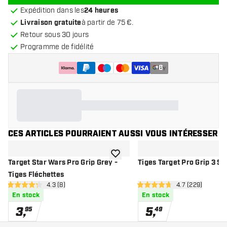
Expédition dans les
24 heures
Livraison gratuite
à partir de 75 €.
Retour sous 30 jours
Programme de fidélité
+
6
CES ARTICLES POURRAIENT AUSSI VOUS INTÉRESSER
ajouter à la liste de souhaits
Target Star Wars Pro Grip Grey -
Tiges Target Pro Grip 3 Se
Tiges Fléchettes
ouvrir le panneau des avis
4.3 (8)
ouvrir le panne
4.7 (229)
4.3 étoiles de notation
4.7 étoiles de notation
En stock
En stock
3
,
5
,
95
49