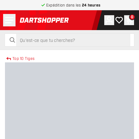
Expédition dans les
24 heures
Menu
0
Compte
Ma liste de
Pani
retour à la page d’accueil
rechercher
rechercher
Top 10 Tiges