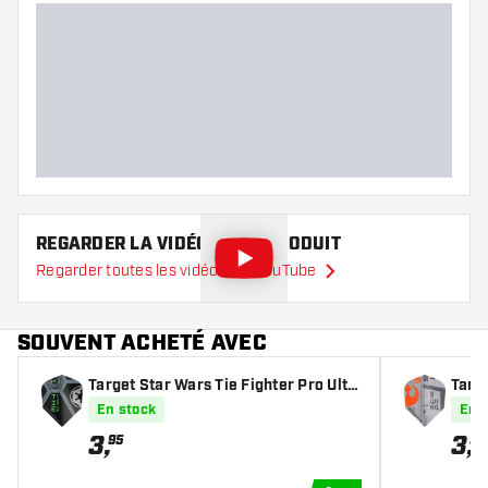
REGARDER LA VIDÉO DE CE PRODUIT
Regarder toutes les vidéos sur YouTube
SOUVENT ACHETÉ AVEC
Target Star Wars Tie Fighter Pro Ultr
Targ
a NO6 - Ailettes Fléchettes
O6 - 
En stock
En 
3
,
3
,
95
95