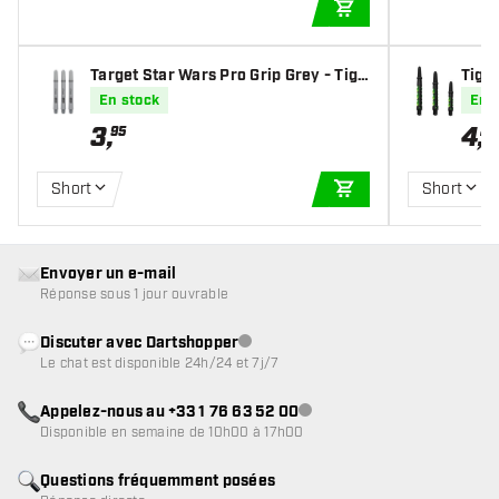
AJOUTER AU PANIE
Target Star Wars Pro Grip Grey - Tige
Tige
s Fléchettes
En stock
En 
3
,
4
,
95
20
Short
Short
AJOUTER AU PANIE
Envoyer un e-mail
Réponse sous 1 jour ouvrable
Discuter avec Dartshopper
Service client indisponible
Le chat est disponible 24h/24 et 7j/7
Appelez-nous au +33 1 76 63 52 00
Service client indisponible
Disponible en semaine de 10h00 à 17h00
Questions fréquemment posées