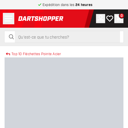
Expédition dans les
24 heures
Menu
0
Compte
Ma liste de
Pani
retour à la page d’accueil
rechercher
rechercher
Top 10 Fléchettes Pointe Acier