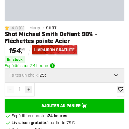
4.8
[
6
]
Marque
:
SHOT
4.8 étoiles de notation
Shot Michael Smith Defiant 90% -
Fléchettes pointe Acier
154
,
95
Livraison gratuite
En stock
Expédié sous 24 heures
Faites un choix:
25g
-
+
Diminuer la quantité
Augmenter la quantité
ajoute
AJOUTER AU PANIER
Expédition dans les
24 heures
Livraison gratuite
à partir de 75 €.