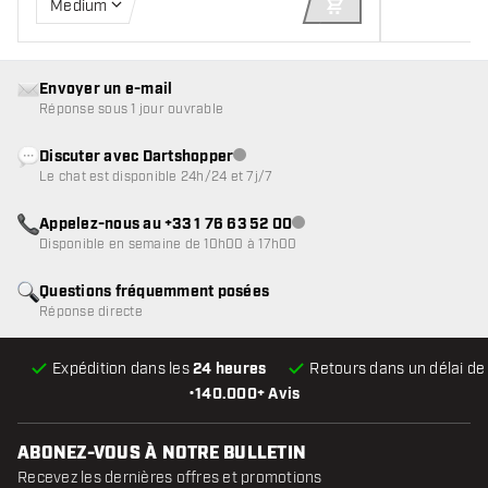
Medium
AJOUTER AU PANIE
Envoyer un e-mail
Réponse sous 1 jour ouvrable
Discuter avec Dartshopper
Service client indisponible
Le chat est disponible 24h/24 et 7j/7
Appelez-nous au +33 1 76 63 52 00
Service client indisponible
Disponible en semaine de 10h00 à 17h00
Questions fréquemment posées
Réponse directe
Expédition dans les
24 heures
Retours dans un délai d
•
140.000+ Avis
ABONEZ-VOUS À NOTRE BULLETIN
Recevez les dernières offres et promotions