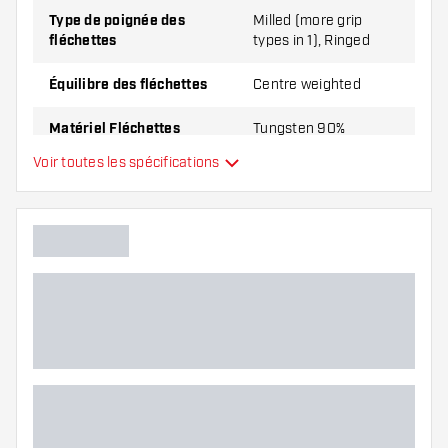
Type de poignée des
Milled (more grip
fléchettes
types in 1), Ringed
Équilibre des fléchettes
Centre weighted
Matériel Fléchettes
Tungsten 90%
Voir toutes les spécifications
Type du nez des fléchettes
Curved
Joueur de fléchettes
Couleur des fléchettes
Forme du nez des fléchettes
Zone de grip des fléchettes
Forme des fléchettes
Poids Fléchettes