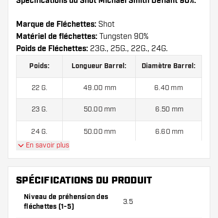
Spécifications du Shot Michael Smith Defiant 90%:
Marque de Fléchettes:
Shot
Matériel de fléchettes:
Tungsten 90%
Poids de Fléchettes:
23G., 25G., 22G., 24G.
Poids:
Longueur Barrel:
Diamètre Barrel:
22 G.
49.00 mm
6.40 mm
23 G.
50.00 mm
6.50 mm
24 G.
50.00 mm
6.60 mm
En savoir plus
25 G.
51.00 mm
6.70 mm
SPÉCIFICATIONS DU PRODUIT
Shot Michael Smith Defiant 90% contient:
3
Niveau de préhension des
3.5
fléchettes, 3 ailettes et 3 tiges.
fléchettes (1-5)