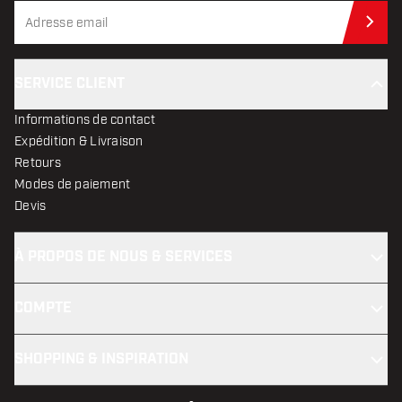
Abo
SERVICE CLIENT
Informations de contact
Expédition & Livraison
Retours
Modes de paiement
Devis
À PROPOS DE NOUS & SERVICES
COMPTE
SHOPPING & INSPIRATION