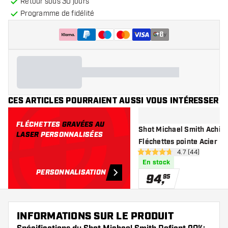
Retour sous 30 jours
Programme de fidélité
+
6
CES ARTICLES POURRAIENT AUSSI VOUS INTÉRESSER
FLÉCHETTES
GRAVÉES AU
Shot Michael Smith Achie
LASER
PERSONNALISÉES
Fléchettes pointe Acier
ouvrir le pannea
4.7 (44)
4.7 étoiles de notation
En stock
PERSONNALISATION
94
,
95
INFORMATIONS SUR LE PRODUIT