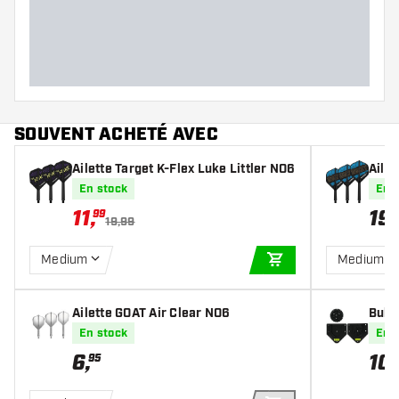
Largeur des fléchettes (MM)
Longueur des fléchettes (MM)
SOUVENT ACHETÉ AVEC
Ailette Target K-Flex Luke Littler NO6
Aile
En stock
En 
11
,
19
,
99
19,99
Medium
Medium
AJOUTER AU PANIE
Ailette GOAT Air Clear NO6
Bull'
à bul
En stock
En 
6
,
10
,
95