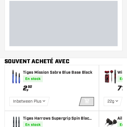
Forme des fléchettes
Poids Fléchettes
Largeur des fléchettes (MM)
Longueur des fléchettes (MM)
SOUVENT ACHETÉ AVEC
Tiges Mission Sabre Blue Base Black
Winm
chett
En stock
En 
2
,
71
,
50
Inbetween Plus
22g
AJOUTER AU PANIE
Tiges Harrows Supergrip Spin Black
Ailet
and Silver
d Dar
En stock
En 