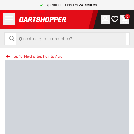
Expédition dans les
24 heures
Menu
0
Compte
Ma liste de
Pani
retour à la page d’accueil
rechercher
rechercher
Top 10 Fléchettes Pointe Acier