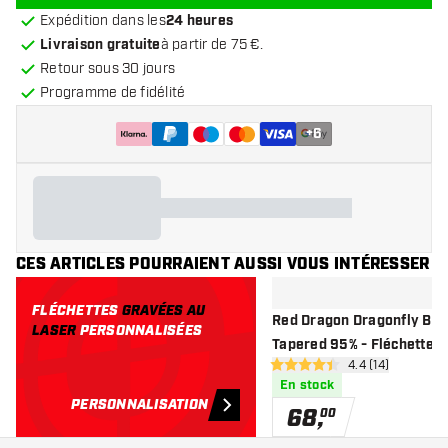
Expédition dans les
24 heures
Livraison gratuite
à partir de 75 €.
Retour sous 30 jours
Programme de fidélité
+
6
CES ARTICLES POURRAIENT AUSSI VOUS INTÉRESSER
FLÉCHETTES
GRAVÉES AU
Red Dragon Dragonfly Bla
LASER
PERSONNALISÉES
Tapered 95% - Fléchettes 
ouvrir le pannea
4.4 (14)
Acier
4.4 étoiles de notation
En stock
PERSONNALISATION
68
,
00