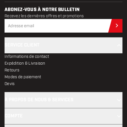
ABONEZ-VOUS À NOTRE BULLETIN
Recevez les dernières offres et promotions
Abo
SERVICE CLIENT
Informations de contact
Expédition & Livraison
Retours
Modes de paiement
Devis
À PROPOS DE NOUS & SERVICES
COMPTE