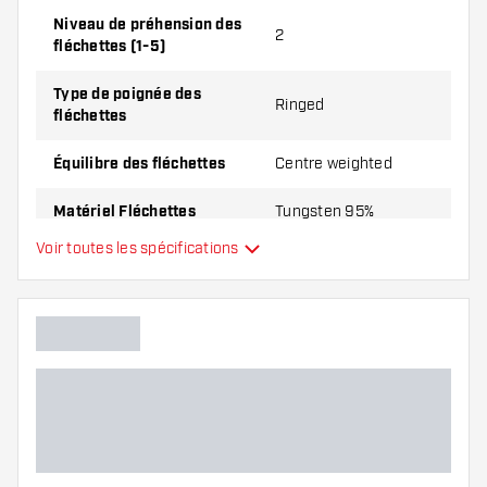
Red Dragon Dragonfly Black Parallel 95% contient:
Niveau de préhension des
3 fléchettes, 3 ailettes et 3 tiges.
2
fléchettes (1-5)
Type de poignée des
Ringed
fléchettes
Équilibre des fléchettes
Centre weighted
Matériel Fléchettes
Tungsten 95%
Voir toutes les spécifications
Type du nez des fléchettes
Short Ring
Joueur de fléchettes
Couleur des fléchettes
Forme du nez des fléchettes
Zone de grip des fléchettes