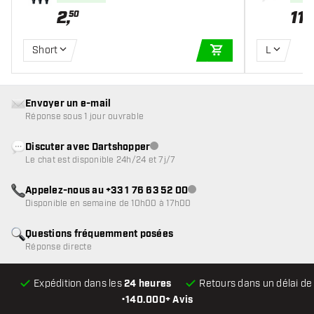
2
,
11
,
50
3
Short
L
AJOUTER AU PANIE
Envoyer un e-mail
Réponse sous 1 jour ouvrable
Discuter avec Dartshopper
Service client indisponible
Le chat est disponible 24h/24 et 7j/7
Appelez-nous au +33 1 76 63 52 00
Service client indisponible
Disponible en semaine de 10h00 à 17h00
Questions fréquemment posées
Réponse directe
Expédition dans les
24 heures
Retours dans un délai d
•
140.000+ Avis