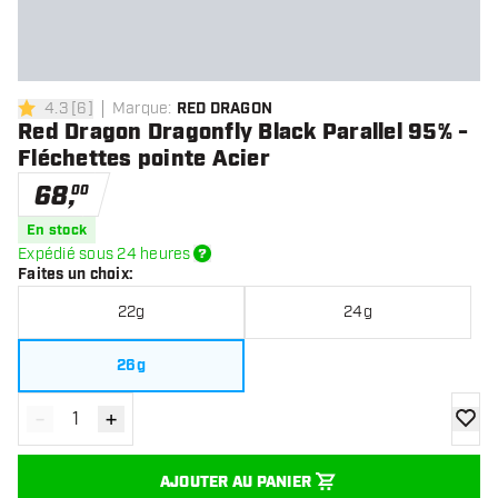
4.3
[
6
]
Marque
:
RED DRAGON
4.3 étoiles de notation
Red Dragon Dragonfly Black Parallel 95% -
Fléchettes pointe Acier
68
,
00
En stock
Expédié sous 24 heures
Faites un choix
:
22g
24g
26g
-
+
Diminuer la quantité
Augmenter la quantité
ajoute
AJOUTER AU PANIER