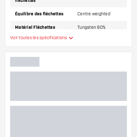
fléchettes
Équilibre des fléchettes
Centre weighted
Matériel Fléchettes
Tungsten 90%
Voir toutes les spécifications
Type du nez des fléchettes
Smooth
Joueur de fléchettes
Couleur des fléchettes
Forme du nez des fléchettes
Zone de grip des fléchettes
Forme des fléchettes
Poids Fléchettes
Largeur des fléchettes (MM)