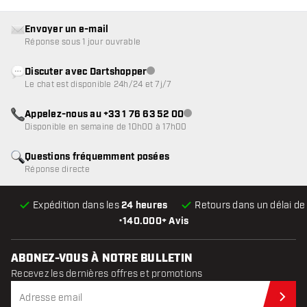
Envoyer un e-mail
Réponse sous 1 jour ouvrable
Discuter avec Dartshopper
Service client indisponible
Le chat est disponible 24h/24 et 7j/7
Appelez-nous au +33 1 76 63 52 00
Service client indisponible
Disponible en semaine de 10h00 à 17h00
Questions fréquemment posées
Réponse directe
Expédition dans les
24 heures
Retours dans un délai d
•
140.000+ Avis
ABONEZ-VOUS À NOTRE BULLETIN
Recevez les dernières offres et promotions
Abo