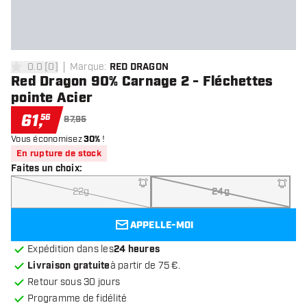
0.0
[
0
]
Marque
:
RED DRAGON
0 étoiles de notation
Red Dragon 90% Carnage 2 - Fléchettes
pointe Acier
61
,
56
87,95
Vous économisez
30%
!
En rupture de stock
Faites un choix
:
22g
24g
APPELLE-MOI
Expédition dans les
24 heures
Livraison gratuite
à partir de 75 €.
Retour sous 30 jours
Programme de fidélité