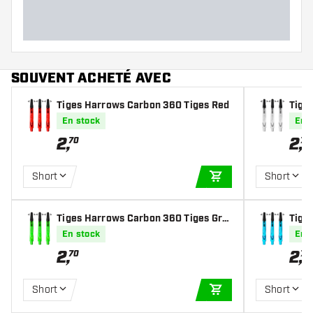
Longueur des fléchettes (MM)
SOUVENT ACHETÉ AVEC
Tiges Harrows Carbon 360 Tiges Red
Tige
ar
En stock
En 
2
,
2
,
70
70
Short
Short
AJOUTER AU PANIE
Tiges Harrows Carbon 360 Tiges Gre
Tige
en
a Bl
En stock
En 
2
,
2
,
70
70
Short
Short
AJOUTER AU PANIE