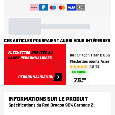
+
6
CES ARTICLES POURRAIENT AUSSI VOUS INTÉRESSER
FLÉCHETTES
GRAVÉES AU
Red Dragon Titan 2 85% -
LASER
PERSONNALISÉES
Fléchettes pointe Acier
ouvrir le pannea
4.8 (8)
4.8 étoiles de notation
En stock
PERSONNALISATION
75
,
00
INFORMATIONS SUR LE PRODUIT
Spécifications du Red Dragon 90% Carnage 2: