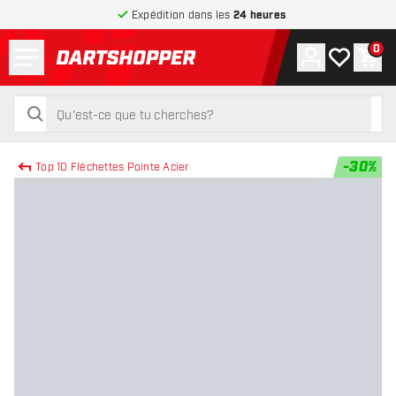
Expédition dans les
24 heures
Menu
0
Compte
Ma liste de
Pani
retour à la page d’accueil
rechercher
rechercher
-
30
%
Top 10 Fléchettes Pointe Acier