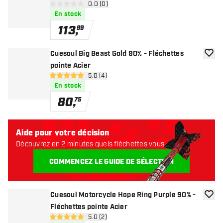
ouvrir le panneau des avis
0.0 (0)
0 étoiles de notation
En stock
113
,
99
Cuesoul Big Beast Gold 90% - Fléchettes
ajoute
pointe Acier
ouvrir le panneau des avis
5.0 (4)
5 étoiles de notation
En stock
80
,
75
Aide pour votre décision
Découvrez en 2 minutes quels fléchettes vous
conviennent. Commençons:
COMMENCEZ LE GUIDE DE SÉLECTION
Cuesoul Motorcycle Hope Ring Purple 90% -
ajoute
Fléchettes pointe Acier
ouvrir le panneau des avis
5.0 (2)
5 étoiles de notation