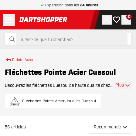
Expédition dans les
24 heures
Menu
0
Compte
Ma liste de
Pani
retour à la page d’accueil
rechercher
rechercher
Pointe Acier
Fléchettes Pointe Acier Cuesoul
Plus
Découvrez les fléchettes Cuesoul de haute qualité chez
Dartshopper, où performance et style se rencontrent.
Cuesoul est reconnue pour ses designs innovants et son
Fléchettes Pointe Acier Joueurs Cuesoul
excellente qualité de fabrication, ce
56
articles
Recommandé