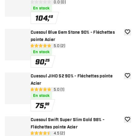
ouvrir le panneau des avis
0.0 (0)
0 étoiles de notation
En stock
104
,
49
Cuesoul Blue Gem Stone 90% - Fléchettes
ajoute
pointe Acier
ouvrir le panneau des avis
5.0 (2)
5 étoiles de notation
En stock
90
,
25
Cuesoul JIHO S2 90% - Fléchettes pointe
ajoute
Acier
ouvrir le panneau des avis
5.0 (1)
5 étoiles de notation
En stock
75
,
99
Cuesoul Swift Super Slim Gold 98% -
ajoute
Fléchettes pointe Acier
ouvrir le panneau des avis
4.5 (2)
4.5 étoiles de notation