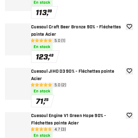
En stock
113
,
99
Cuesoul Craft Beer Bronze 90% - Fléchettes
ajoute
pointe Acier
ouvrir le panneau des avis
5.0 (1)
5 étoiles de notation
En stock
123
,
49
Cuesoul JIHO D3 90% - Fléchettes pointe
ajoute
Acier
ouvrir le panneau des avis
5.0 (2)
5 étoiles de notation
En stock
71
,
25
Cuesoul Engine V1 Green Hope 90% -
ajoute
Fléchettes pointe Acier
ouvrir le panneau des avis
4.7 (3)
4.7 étoiles de notation
En stock