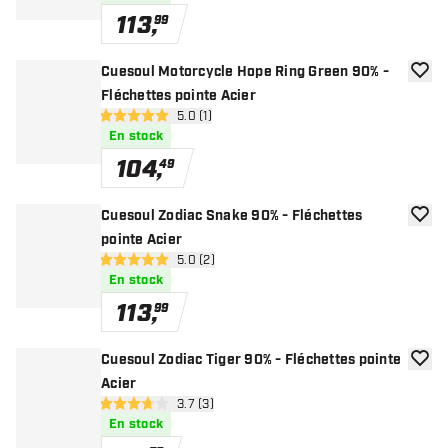
113
,
99
Cuesoul Motorcycle Hope Ring Green 90% -
ajoute
Fléchettes pointe Acier
ouvrir le panneau des avis
5.0 (1)
5 étoiles de notation
En stock
104
,
49
Cuesoul Zodiac Snake 90% - Fléchettes
ajoute
pointe Acier
ouvrir le panneau des avis
5.0 (2)
5 étoiles de notation
En stock
113
,
99
Cuesoul Zodiac Tiger 90% - Fléchettes pointe
ajoute
Acier
ouvrir le panneau des avis
3.7 (3)
3.7 étoiles de notation
En stock