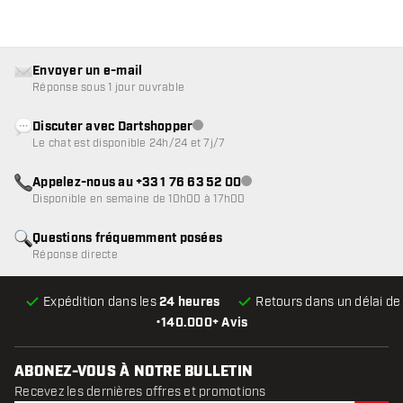
Envoyer un e-mail
Réponse sous 1 jour ouvrable
Discuter avec Dartshopper
Service client indisponible
Le chat est disponible 24h/24 et 7j/7
Appelez-nous au +33 1 76 63 52 00
Service client indisponible
Disponible en semaine de 10h00 à 17h00
Questions fréquemment posées
Réponse directe
Expédition dans les
24 heures
Retours dans un délai d
•
140.000+ Avis
ABONEZ-VOUS À NOTRE BULLETIN
Recevez les dernières offres et promotions