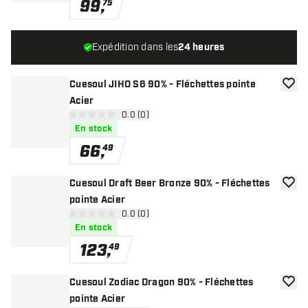
99
,
75
Expédition dans les
24 heures
Cuesoul JIHO S6 90% - Fléchettes pointe
ajoute
Acier
ouvrir le panneau des avis
0.0 (0)
0 étoiles de notation
En stock
66
,
49
Cuesoul Draft Beer Bronze 90% - Fléchettes
ajoute
pointe Acier
ouvrir le panneau des avis
0.0 (0)
0 étoiles de notation
En stock
123
,
49
Cuesoul Zodiac Dragon 90% - Fléchettes
ajoute
pointe Acier