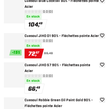
Cuesoul Blue Cocktail 90% - Fléchettes pointe
ajoute
Acier
ouvrir le panneau des avis
0.0 (0)
0 étoiles de notation
En stock
104
,
49
Cuesoul JIHO D1 90% - Fléchettes pointe Acier
ajoute
ouvrir le panneau des avis
0.0 (0)
0 étoiles de notation
En stock
-
15
%
72
,
67
85,49
Cuesoul JIHO S7 90% - Fléchettes pointe
ajoute
Acier
ouvrir le panneau des avis
0.0 (0)
0 étoiles de notation
En stock
66
,
49
Cuesoul Robbie Green Oil Paint Gold 90% -
ajoute
Fléchettes pointe Acier