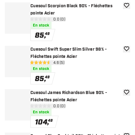
Cuesoul Scorpion Black 90% - Fléchettes
ajoute
pointe Acier
ouvrir le panneau des avis
0.0 (0)
0 étoiles de notation
En stock
85
,
49
Cuesoul Swift Super Slim Silver 98% -
ajoute
Fléchettes pointe Acier
ouvrir le panneau des avis
4.6 (5)
4.6 étoiles de notation
En stock
85
,
49
Cuesoul James Richardson Blue 90% -
ajoute
Fléchettes pointe Acier
ouvrir le panneau des avis
0.0 (0)
0 étoiles de notation
En stock
104
,
49