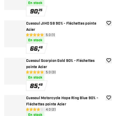
En stock
90
,
25
Cuesoul JIHO S8 90% - Fléchettes pointe
ajoute
Acier
ouvrir le panneau des avis
5.0 (1)
5 étoiles de notation
En stock
66
,
49
Cuesoul Scorpion Gold 90% - Fléchettes
ajoute
pointe Acier
ouvrir le panneau des avis
5.0 (3)
5 étoiles de notation
En stock
85
,
49
Cuesoul Motorcycle Hope Ring Blue 90% -
ajoute
Fléchettes pointe Acier
ouvrir le panneau des avis
4.0 (2)
4 étoiles de notation
En stock