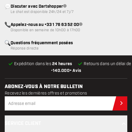
Discuter avec Dartshopper
Service client indisponible
Le chat est disponible 24h/24 et 7j/7
Appelez-nous au +33 1 76 63 52 00
Service client indisponible
Disponible en semaine de 10h00 à 17h00
Questions fréquemment posées
Réponse directe
Expédition dans les
24 heures
Retours dans un délai d
•
140.000+ Avis
ABONEZ-VOUS À NOTRE BULLETIN
Recevez les dernières offres et promotions
Abo
SERVICE CLIENT