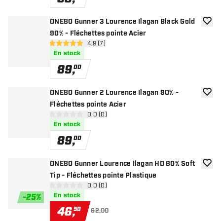
ONE80 Gunner 3 Lourence Ilagan Black Gold
ajoute
90% - Fléchettes pointe Acier
ouvrir le panneau des avis
4.9 (7)
4.9 étoiles de notation
En stock
89
,
00
ONE80 Gunner 2 Lourence Ilagan 90% -
ajoute
Fléchettes pointe Acier
ouvrir le panneau des avis
0.0 (0)
0 étoiles de notation
En stock
89
,
00
ONE80 Gunner Lourence Ilagan HD 80% Soft
ajoute
Tip - Fléchettes pointe Plastique
ouvrir le panneau des avis
0.0 (0)
0 étoiles de notation
En stock
-
25
%
46
,
50
62,00