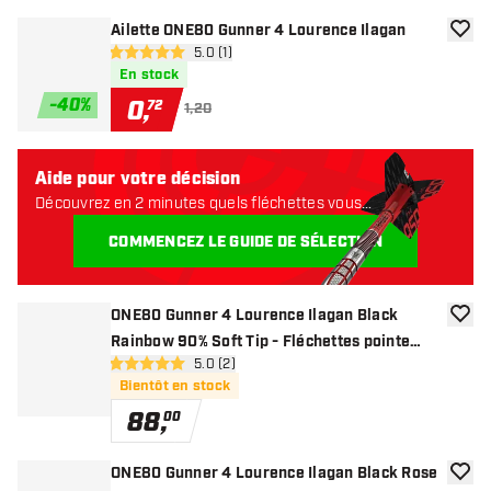
Ailette ONE80 Gunner 4 Lourence Ilagan
ajoute
ouvrir le panneau des avis
5.0 (1)
5 étoiles de notation
En stock
-
40
%
0
,
72
1,20
Aide pour votre décision
Découvrez en 2 minutes quels fléchettes vous
conviennent. Commençons:
COMMENCEZ LE GUIDE DE SÉLECTION
ONE80 Gunner 4 Lourence Ilagan Black
ajoute
Rainbow 90% Soft Tip - Fléchettes pointe
ouvrir le panneau des avis
5.0 (2)
Plastique
5 étoiles de notation
Bientôt en stock
88
,
00
ONE80 Gunner 4 Lourence Ilagan Black Rose
ajoute