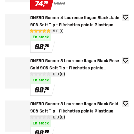
74
,
80
88,00
ONE80 Gunner 4 Lourence Ilagan Black Jade
ajoute
90% Soft Tip - Fléchettes pointe Plastique
ouvrir le panneau des avis
5.0 (1)
5 étoiles de notation
En stock
88
,
00
ONE80 Gunner 3 Lourence Ilagan Black Rose
ajoute
Gold 90% Soft Tip - Fléchettes pointe
ouvrir le panneau des avis
0.0 (0)
Plastique
0 étoiles de notation
En stock
89
,
00
ONE80 Gunner 3 Lourence Ilagan Black Gold
ajoute
90% Soft Tip - Fléchettes pointe Plastique
ouvrir le panneau des avis
0.0 (0)
0 étoiles de notation
En stock
88
,
95