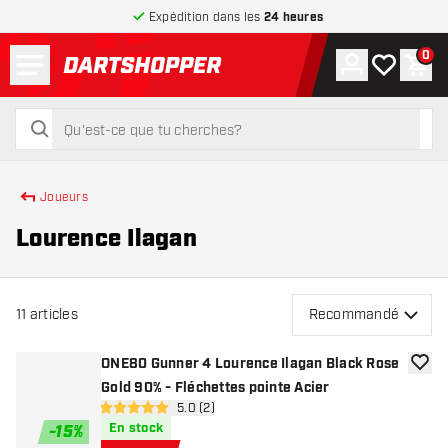
Expédition dans les
24 heures
Menu
0
Compte
Ma liste de
Pani
retour à la page d’accueil
rechercher
rechercher
Joueurs
Lourence Ilagan
11
articles
Recommandé
ONE80 Gunner 4 Lourence Ilagan Black Rose
ajoute
Gold 90% - Fléchettes pointe Acier
ouvrir le panneau des avis
5.0 (2)
5 étoiles de notation
En stock
-
15
%