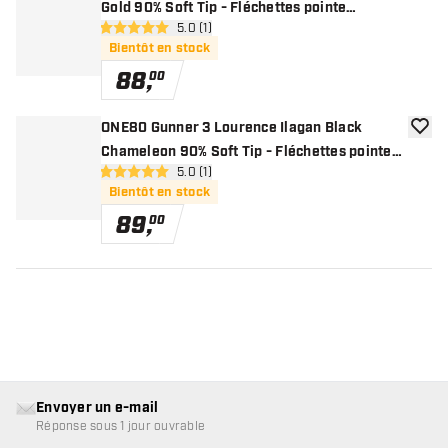
Gold 90% Soft Tip - Fléchettes pointe
ouvrir le panneau des avis
5.0 (1)
Plastique
5 étoiles de notation
Bientôt en stock
88
,
00
ONE80 Gunner 3 Lourence Ilagan Black
ajoute
Chameleon 90% Soft Tip - Fléchettes pointe
ouvrir le panneau des avis
5.0 (1)
Plastique
5 étoiles de notation
Bientôt en stock
89
,
00
Envoyer un e-mail
Réponse sous 1 jour ouvrable