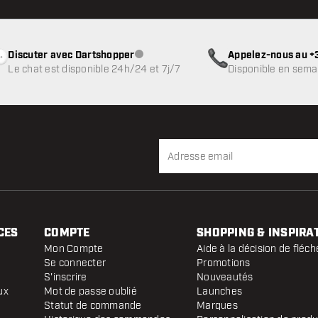
Discuter avec Dartshopper
Appelez-nous au +3
Service client indisponible
Le chat est disponible 24h/24 et 7j/7
Disponible en sema
CES
COMPTE
SHOPPING & INSPIRA
Mon Compte
Aide à la décision de fléch
Se connecter
Promotions
S'inscrire
Nouveautés
ux
Mot de passe oublié
Launches
Statut de commande
Marques