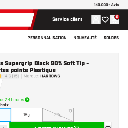
140.000+ Avis
0
Compte
Ma liste de s
Panier
Service client
PERSONNALISATION
NOUVEAUTÉ
SOLDES
 Supergrip Black 90% Soft Tip -
ttes pointe Plastique
4.6 (15)
Marque
:
HARROWS
 de notation
us 24 heures
choix
:
18g
20g