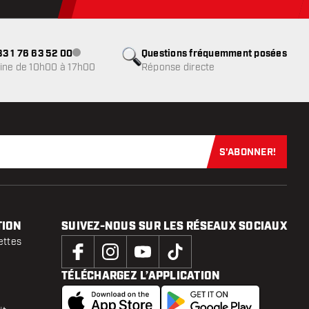
3 1 76 63 52 00
Questions fréquemment posées
Service client indisponible
ine de 10h00 à 17h00
Réponse directe
S'ABONNER!
Abonnez-vous
TION
SUIVEZ-NOUS SUR LES RÉSEAUX SOCIAUX
ettes
TÉLÉCHARGEZ L’APPLICATION