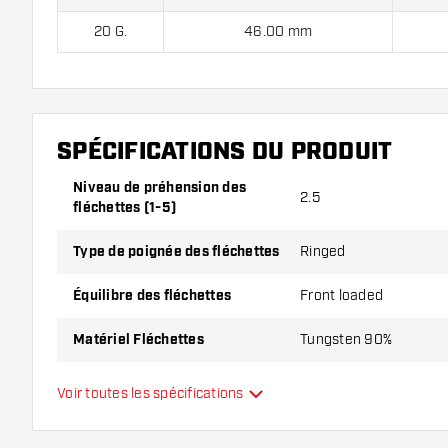
20 G.
46.00 mm
Harrows Supergrip Black 90% Soft Tip contient:
3 fle
tiges.
SPÉCIFICATIONS DU PRODUIT
Niveau de préhension des
2.5
fléchettes (1-5)
Type de poignée des fléchettes
Ringed
Équilibre des fléchettes
Front loaded
Matériel Fléchettes
Tungsten 90%
Type du nez des fléchettes
Smooth
Voir toutes les spécifications
Joueur de fléchettes