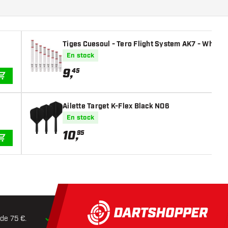
Tiges Cuesoul - Tero Flight System AK7 - White
En stock
9
,
45
AJOUTER AU PANIER
Ailette Target K-Flex Black NO6
En stock
10
,
95
AJOUTER AU PANIER
 de 75 €.
Expédition dans les
24 heures
Retours dans