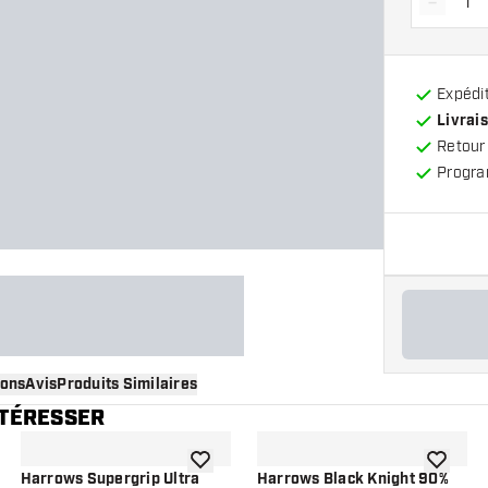
-
Diminue
Expédit
Livrais
Retour
Progra
ions
Avis
Produits Similaires
NTÉRESSER
 à la liste de souhaits
ajouter à la liste de souhaits
ajouter à
Harrows Supergrip Ultra
Harrows Black Knight 90%