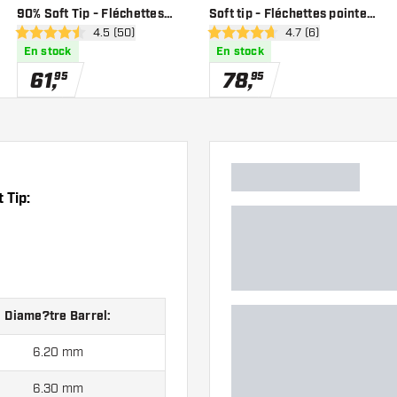
90% Soft Tip - Fléchettes
Soft tip - Fléchettes pointe
des avis
ouvrir le panneau des avis
4.5 (50)
ouvrir le panneau de
4.7 (6)
pointe Plastique
Plastique
4.5 étoiles de notation
4.7 étoiles de notation
En stock
En stock
61
,
78
,
95
95
 Tip:
Diame?tre Barrel:
6.20 mm
6.30 mm