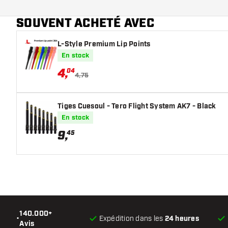
Couleur des fléchettes
SOUVENT ACHETÉ AVEC
Forme du nez des fléchettes
L-Style Premium Lip Points
En stock
Zone de grip des fléchettes
4
,
04
4,75
Forme des fléchettes
Poids Fléchettes
Tiges Cuesoul - Tero Flight System AK7 - Black
En stock
Largeur des fléchettes (MM)
9
,
45
Longueur des fléchettes (MM)
140.000+
•
Expédition dans les
24 heures
Avis