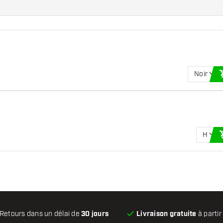
Noir
H
Retours dans un délai de
30 jours
Livraison gratuite
à partir