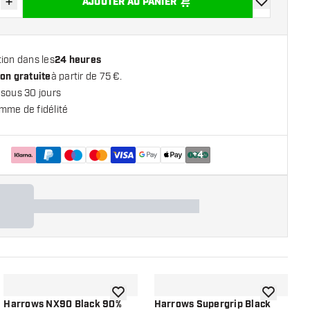
+
AJOUTER AU PANIER
r la quantité
Augmenter la quantité
ajouter à la 
ion dans les
24 heures
on gratuite
à partir de 75 €.
 sous 30 jours
mme de fidélité
+
4
 la liste de souhaits
ajouter à la liste de souhaits
ajouter à la
Harrows NX90 Black 90%
Harrows Supergrip Black
H