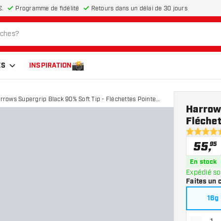
€.
Programme de fidélité
Retours dans un délai de 30 jours
ES
INSPIRATION
rrows Supergrip Black 90% Soft Tip - Fléchettes Pointe
Harrows
astique
Fléche
4.6 étoiles
55
,
95
En stock
Expédié so
Faites un 
16g