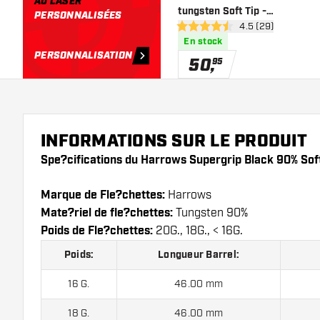
AU LASER
tungsten Soft Tip -
PERSONNALISÉES
ouvrir le panneau 
4.5 (29)
Fléchettes pointe Plastique
4.5 étoiles de notation
En stock
PERSONNALISATION
50
,
95
INFORMATIONS SUR LE PRODUIT
Spe?cifications du Harrows Supergrip Black 90% Soft
Marque de Fle?chettes:
Harrows
Mate?riel de fle?chettes:
Tungsten 90%
Poids de Fle?chettes:
20G., 18G., < 16G.
Poids:
Longueur Barrel:
16 G.
46.00 mm
18 G.
46.00 mm