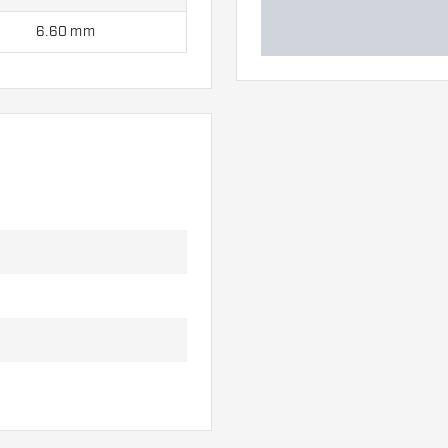
6.60 mm
?chettes, 3 ailettes et 3