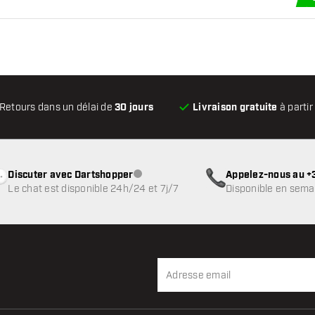
Retours dans un délai de
30 jours
Livraison gratuite
à partir
Discuter avec Dartshopper
Appelez-nous au +3
Service client indisponible
Le chat est disponible 24h/24 et 7j/7
Disponible en sema