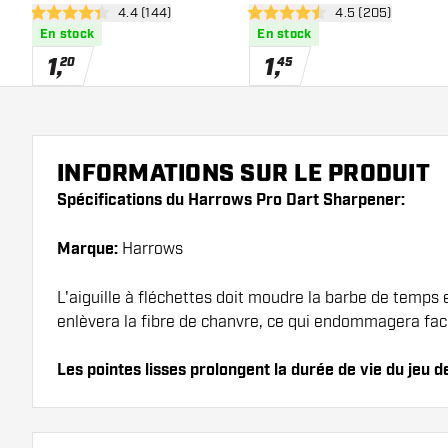
ouvrir le panneau des avis
4.4 (144)
ouvrir le panneau
4.5 (205)
4.4 étoiles de notation
4.5 étoiles de notation
En stock
En stock
1
,
1
,
20
45
INFORMATIONS SUR LE PRODUIT
Spécifications du Harrows Pro Dart Sharpener:
Marque:
Harrows
L'aiguille à fléchettes doit moudre la barbe de temps 
enlèvera la fibre de chanvre, ce qui endommagera faci
Les pointes lisses prolongent la durée de vie du jeu d