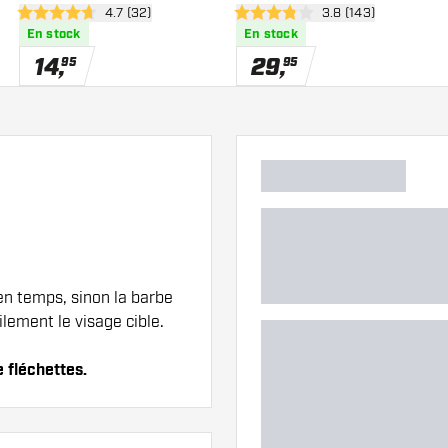
 des avis
ouvrir le panneau des avis
4.7 (32)
ouvrir le panneau d
3.8 (143)
4.7 étoiles de notation
3.8 étoiles de notation
En stock
En stock
14
,
29
,
95
95
en temps, sinon la barbe
lement le visage cible.
e fléchettes.