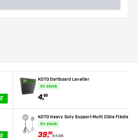
KOTO Dartboard Leveller
En stock
4
,
95
AJOUTER AU PANIER
KOTO Heavy Duty Support Multi Cible Fléchettes
En stock
39
,
95
54,95