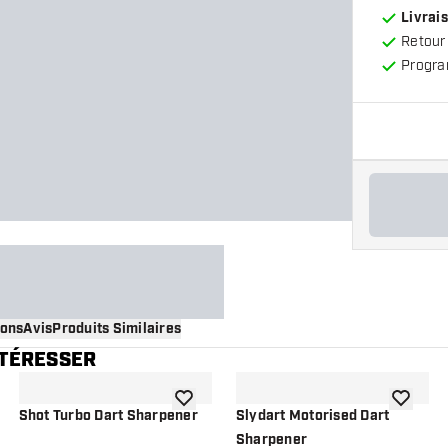
Livrais
Retour
Progra
ions
Avis
Produits Similaires
NTÉRESSER
 à la liste de souhaits
ajouter à la liste de souhaits
ajouter à
Shot Turbo Dart Sharpener
Slydart Motorised Dart
Sharpener