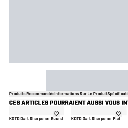
Produits Recommandés
Informations Sur Le Produit
Spécificat
CES ARTICLES POURRAIENT AUSSI VOUS I
ajouter à la liste de souhaits
ajouter
KOTO Dart Sharpener Round
KOTO Dart Sharpener Flat