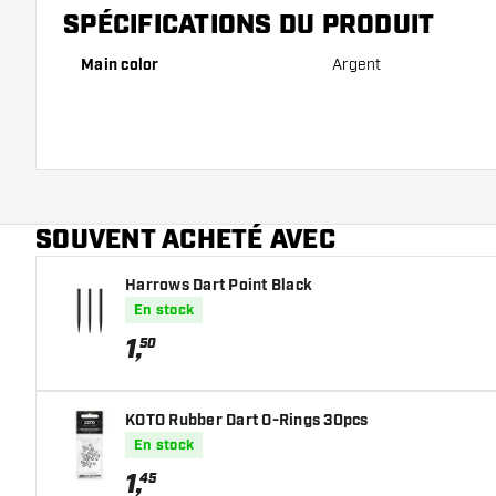
SPÉCIFICATIONS DU PRODUIT
Main color
Argent
SOUVENT ACHETÉ AVEC
Harrows Dart Point Black
En stock
1
,
50
KOTO Rubber Dart O-Rings 30pcs
En stock
1
,
45