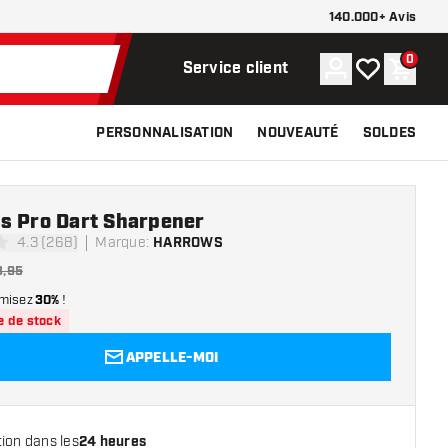
140.000+ Avis
0
Compte
Ma liste de s
Panier
Service client
PERSONNALISATION
NOUVEAUTÉ
SOLDES
s Pro Dart Sharpener
4.3 (268)
Marque
:
HARROWS
 de notation
3,95
misez
30%
!
e de stock
APPELLE-MOI
ion dans les
24 heures