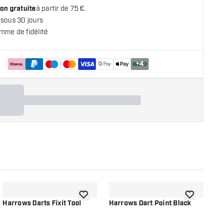
on gratuite
à partir de 75 €.
 sous 30 jours
mme de fidélité
+
4
 la liste de souhaits
ajouter à la liste de souhaits
ajouter à la
Harrows Darts Fixit Tool
Harrows Dart Point Black
H
-