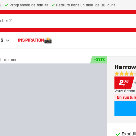
€.
Programme de fidélité
Retours dans un délai de 30 jours
ES
INSPIRATION
-
30
%
Sharpener
Harrow
4.3 étoiles
2
,
76
Vous écono
En ruptur
Expédit