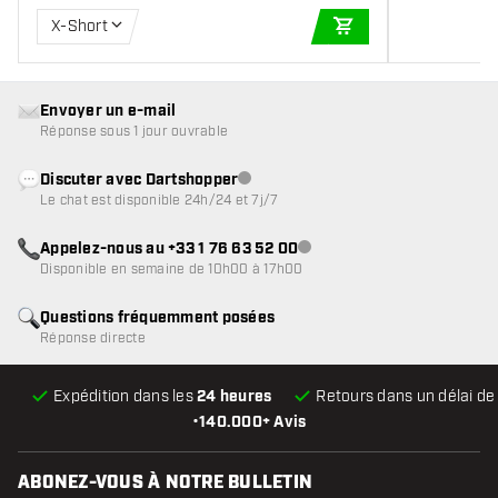
X-Short
AJOUTER AU PANIE
Envoyer un e-mail
Réponse sous 1 jour ouvrable
Discuter avec Dartshopper
Service client indisponible
Le chat est disponible 24h/24 et 7j/7
Appelez-nous au +33 1 76 63 52 00
Service client indisponible
Disponible en semaine de 10h00 à 17h00
Questions fréquemment posées
Réponse directe
Expédition dans les
24 heures
Retours dans un délai d
•
140.000+ Avis
ABONEZ-VOUS À NOTRE BULLETIN