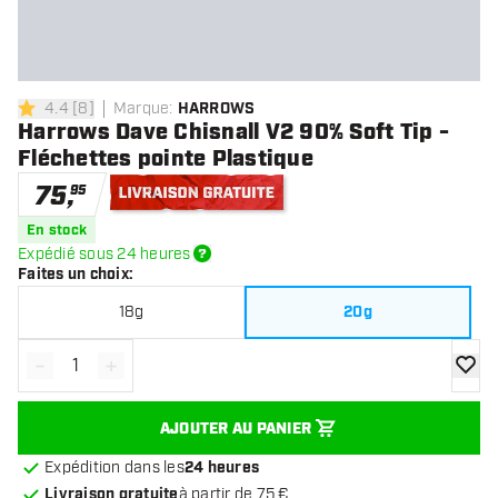
4.4
[
8
]
Marque
:
HARROWS
4.4 étoiles de notation
Harrows Dave Chisnall V2 90% Soft Tip -
Fléchettes pointe Plastique
75
,
95
Livraison gratuite
En stock
Expédié sous 24 heures
Faites un choix
:
18g
20g
-
+
Diminuer la quantité
Augmenter la quantité
ajoute
AJOUTER AU PANIER
Expédition dans les
24 heures
Livraison gratuite
à partir de 75 €.