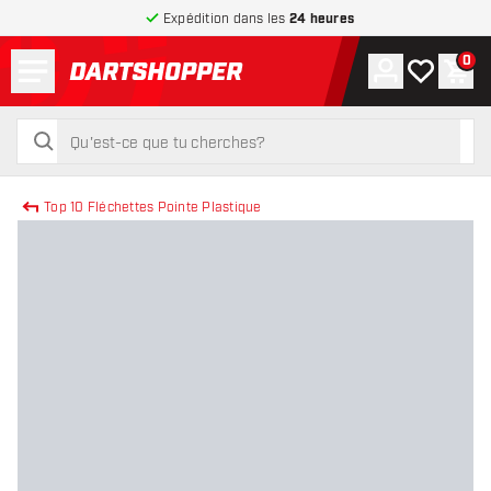
Expédition dans les
24 heures
Menu
0
Compte
Ma liste de
Pani
retour à la page d’accueil
rechercher
rechercher
Top 10 Fléchettes Pointe Plastique