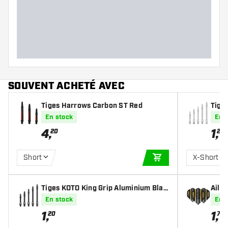
Poids Fléchettes
Largeur des fléchettes (MM)
Longueur des fléchettes (MM)
SOUVENT ACHETÉ AVEC
Tiges Harrows Carbon ST Red
Tige
er
En stock
En 
4
,
1
,
20
20
Short
X-Short
AJOUTER AU PANIE
Tiges KOTO King Grip Aluminium Blac
Aile
k
k/Go
En stock
En 
1
,
1
,
20
70