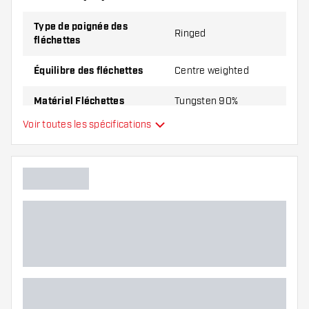
Type de poignée des
Ringed
fléchettes
Équilibre des fléchettes
Centre weighted
Matériel Fléchettes
Tungsten 90%
Voir toutes les spécifications
Type du nez des fléchettes
Smooth
Joueur de fléchettes
Couleur des fléchettes
Forme du nez des fléchettes
Zone de grip des fléchettes
Forme des fléchettes