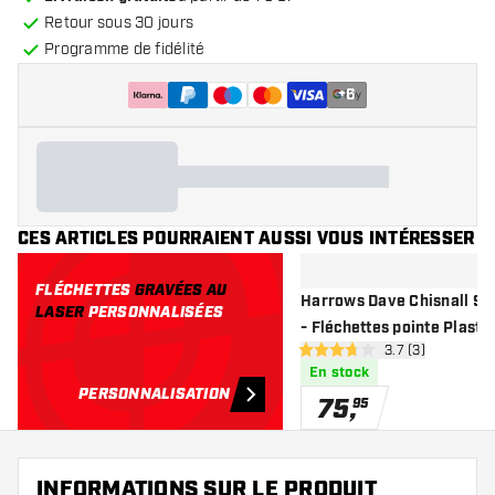
Retour sous 30 jours
Programme de fidélité
+
6
CES ARTICLES POURRAIENT AUSSI VOUS INTÉRESSER
FLÉCHETTES
GRAVÉES AU
Harrows Dave Chisnall 90%
LASER
PERSONNALISÉES
- Fléchettes pointe Plasti
ouvrir le pannea
3.7 (3)
3.7 étoiles de notation
En stock
PERSONNALISATION
75
,
95
INFORMATIONS SUR LE PRODUIT