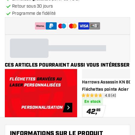
Retour sous 30 jours
Programme de fidélité
+
6
CES ARTICLES POURRAIENT AUSSI VOUS INTÉRESSER
FLÉCHETTES
GRAVÉES AU
Harrows Assassin KN 80% 
LASER
PERSONNALISÉES
Fléchettes pointe Acier
ouvrir le pannea
4.8 (4)
4.8 étoiles de notation
En stock
PERSONNALISATION
42
,
95
INFORMATIONS SUR LE PRODUIT