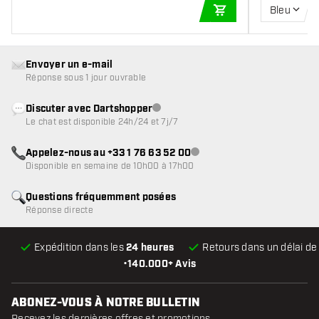
Bleu
AJOUTER AU PANIE
Envoyer un e-mail
Réponse sous 1 jour ouvrable
Discuter avec Dartshopper
Service client indisponible
Le chat est disponible 24h/24 et 7j/7
Appelez-nous au +33 1 76 63 52 00
Service client indisponible
Disponible en semaine de 10h00 à 17h00
Questions fréquemment posées
Réponse directe
Expédition dans les
24 heures
Retours dans un délai d
•
140.000+ Avis
ABONEZ-VOUS À NOTRE BULLETIN
Recevez les dernières offres et promotions