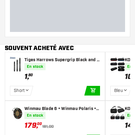
Largeur des fléchettes (MM)
Longueur des fléchettes (MM)
SOUVENT ACHETÉ AVEC
Tiges Harrows Supergrip Black and S
KOTO
ilver
En stock
En 
1
,
10
,
80
Short
Bleu
AJOUTER AU PANIE
Winmau Blade 6 + Winmau Polaris +
KOTO
Winmau Pro-Line Surround Bundle
En stock
En 
179
,
14
,
00
181,00