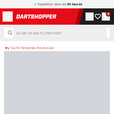
Expédition dans les
24 heures
Menu
0
Compte
Ma liste de
Pani
retour à la page d’accueil
rechercher
rechercher
Top 10 Fléchettes Pointe Acier