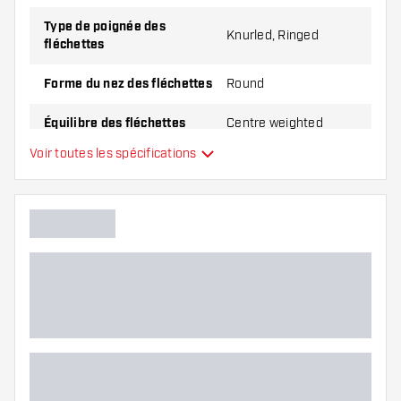
Type de poignée des
Knurled, Ringed
fléchettes
Forme du nez des fléchettes
Round
Équilibre des fléchettes
Centre weighted
Voir toutes les spécifications
Matériel Fléchettes
Tungsten 80%
Type du nez des fléchettes
Joueur de fléchettes
Couleur des fléchettes
Zone de grip des fléchettes
Forme des fléchettes
Poids Fléchettes