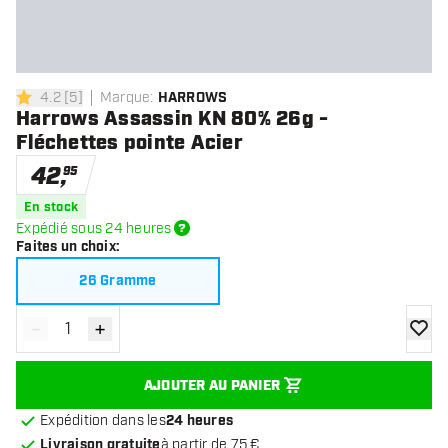
4.2
[
5
]
Marque
:
HARROWS
4.2 étoiles de notation
Harrows Assassin KN 80% 26g -
Fléchettes pointe Acier
42
,
95
En stock
Expédié sous 24 heures
Faites un choix
:
26 Gramme
-
+
Diminuer la quantité
Augmenter la quantité
ajoute
AJOUTER AU PANIER
Expédition dans les
24 heures
Livraison gratuite
à partir de 75 €.