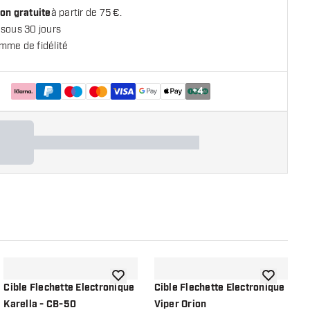
on gratuite
à partir de 75 €.
 sous 30 jours
mme de fidélité
+
4
 la liste de souhaits
ajouter à la liste de souhaits
ajouter à la
Cible Flechette Electronique
Cible Flechette Electronique
C
Karella - CB-50
Viper Orion
K