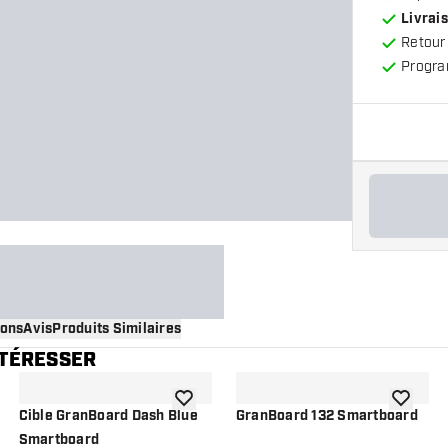
Livrais
Retour
Progra
ions
Avis
Produits Similaires
NTÉRESSER
 à la liste de souhaits
ajouter à la liste de souhaits
ajouter à
Cible GranBoard Dash Blue
GranBoard 132 Smartboard
Smartboard