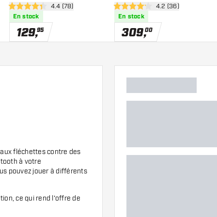
des avis
ouvrir le panneau des avis
4.4 (78)
ouvrir le panneau de
4.2 (36)
4.4 étoiles de notation
4.2 étoiles de notation
En stock
En stock
129
,
309
,
95
00
aux fléchettes contre des
tooth à votre
us pouvez jouer à différents
on, ce qui rend l'offre de