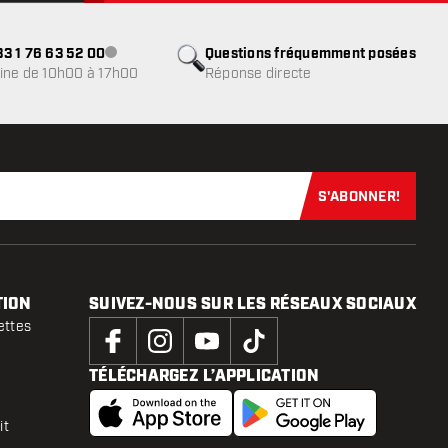
3 1 76 63 52 00
Questions fréquemment posées
Service client indisponible
ine de 10h00 à 17h00
Réponse directe
S'ABONNER!
Abonnez-vous
TION
SUIVEZ-NOUS SUR LES RÉSEAUX SOCIAUX
ettes
TÉLÉCHARGEZ L’APPLICATION
it