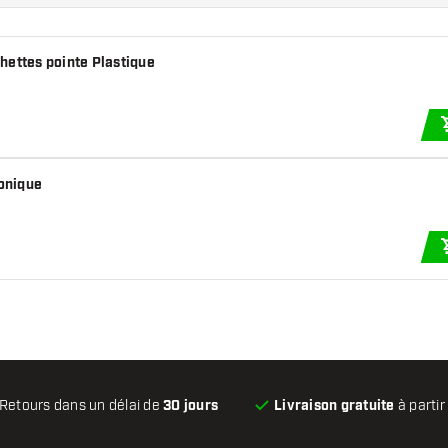
et à toute la communauté en
églages ou la fonctionnalité
re disposition. Vous pouvez
chettes pointe Plastique
'adresse
support@gran-
ronique
Retours dans un délai de
30 jours
Livraison gratuite
à partir