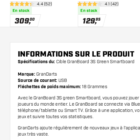
ouvrir le panneau des avis
4.4 (52)
ouvrir le panneau 
4.1 (42)
4.4 étoiles de notation
4.1 étoiles de notation
En stock
En stock
309
,
129
,
00
95
INFORMATIONS SUR LE PRODUIT
Spécifications du:
Cible GranBoard 3S Green Smartboard
Marque:
GranDarts
Source de courant:
USB
Fléchettes de poids maximum:
18 Grammes
Avec le GranBoard 3S green Smartboard, vous pouvez jouer 
joueurs du monde entier. Le GranBoard se connecte via Blue
téléphone/tablette ou Smart TV. Grâce à une application, vo
jeux et suivre toutes vos statistiques.
GranDarts ajoute régulièrement de nouveaux jeux à l'applicati
jeux très vaste.