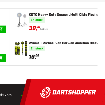
KOTO Heavy Duty Support Multi Cible Fléchettes
En stock
39
,
95
54,95
AJOUTER AU PANIER
Winmau Michael van Gerwen Ambition Black Coated
En stock
19
,
00
AJOUTER AU PANIER
 de 75 €.
Expédition dans les
24 heures
Retours dans