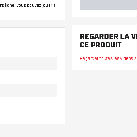
s ligne, vous pouvez jouer à
REGARDER LA V
0 pour se connecter avec
CE PRODUIT
Regarder toutes les vidéos 
ne4s ou plus récent.
ch 5ème génération ou
ent. Google : Nexus5,
t). ASUS : MeMo Pad7