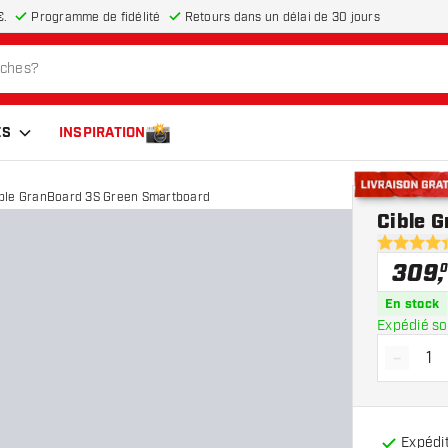
€.
Programme de fidélité
Retours dans un délai de 30 jours
ES
INSPIRATION
ble GranBoard 3S Green Smartboard
Livraison gra
Cible 
4.4 étoiles
309
,
En stock
Expédié so
-
Diminue
Expédit