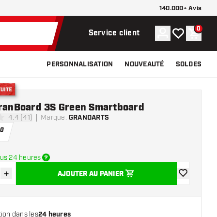
140.000+ Avis
0
Compte
Ma liste de s
Panier
Service client
PERSONNALISATION
NOUVEAUTÉ
SOLDES
tuite
GranBoard 3S Green Smartboard
4.4 (41)
Marque
:
GRANDARTS
 de notation
00
us 24 heures
+
AJOUTER AU PANIER
r la quantité
Augmenter la quantité
ajouter à la 
ion dans les
24 heures