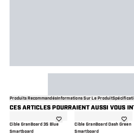
Produits Recommandés
Informations Sur Le Produit
Spécificat
CES ARTICLES POURRAIENT AUSSI VOUS I
ajouter à la liste de souhaits
ajouter
Cible GranBoard 3S Blue
Cible GranBoard Dash Green
Smartboard
Smartboard