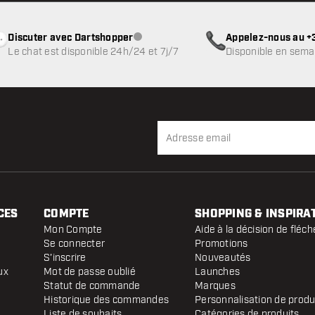
Discuter avec Dartshopper
Appelez-nous au +3
Service client indisponible
Le chat est disponible 24h/24 et 7j/7
Disponible en sema
CES
COMPTE
SHOPPING & INSPIRA
Mon Compte
Aide à la décision de fléch
Se connecter
Promotions
S'inscrire
Nouveautés
ux
Mot de passe oublié
Launches
Statut de commande
Marques
Historique des commandes
Personnalisation de produ
Liste de souhaits
Catégories de produits