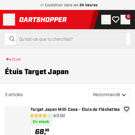
Expédition dans les
24 heures
Menu
0
Compte
Ma liste de
Pani
retour à la page d’accueil
rechercher
rechercher
Etuis
Étuis Target Japan
3
articles
Recommandé
Target Japan Milli Case - Étuis de Fléchettes
ajoute
ouvrir le panneau des avis
4.0 (4)
4 étoiles de notation
En stock
68
,
95