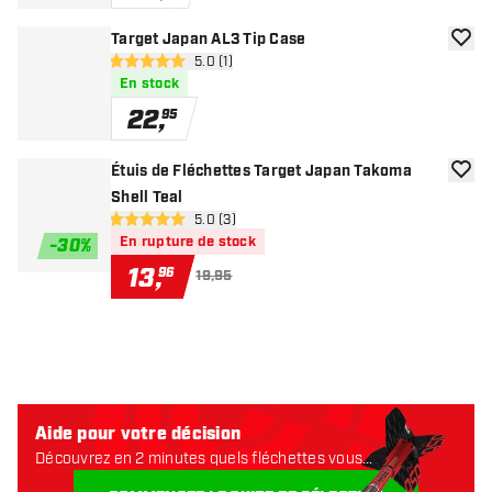
Target Japan AL3 Tip Case
ajoute
ouvrir le panneau des avis
5.0 (1)
5 étoiles de notation
En stock
22
,
95
Étuis de Fléchettes Target Japan Takoma
ajoute
Shell Teal
ouvrir le panneau des avis
5.0 (3)
5 étoiles de notation
En rupture de stock
-
30
%
13
,
96
19,95
Aide pour votre décision
Découvrez en 2 minutes quels fléchettes vous
conviennent. Commençons: