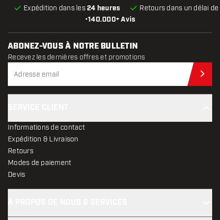
Expédition dans les
24 heures
Retours dans un délai d
•
140.000+ Avis
ABONEZ-VOUS À NOTRE BULLETIN
Recevez les dernières offres et promotions
Abo
SERVICE CLIENT
Informations de contact
Expédition & Livraison
Retours
Modes de paiement
Devis
À PROPOS DE NOUS & SERVICES