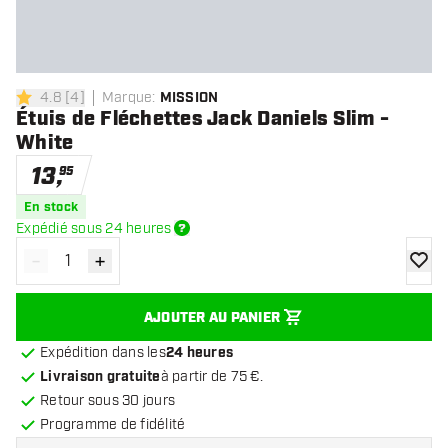
4.8
[
4
]
Marque
:
MISSION
4.8 étoiles de notation
Étuis de Fléchettes Jack Daniels Slim -
White
13
,
95
En stock
Expédié sous 24 heures
-
+
Diminuer la quantité
Augmenter la quantité
ajoute
AJOUTER AU PANIER
Expédition dans les
24 heures
Livraison gratuite
à partir de 75 €.
Retour sous 30 jours
Programme de fidélité