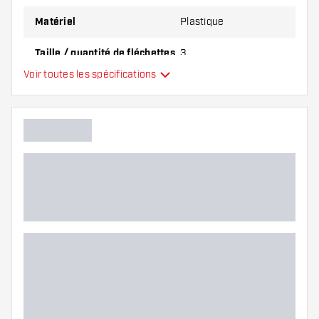
Matériel
Plastique
Taille / quantité de fléchettes
3
Voir toutes les spécifications
Main color