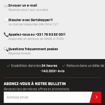
Envoyer un e-mail
Réponse sous 1 jour ouvrable
Discuter avec Dartshopper
Service client indisponible
Le chat est disponible 24h/24 et 7j/7
Appelez-nous au +33 1 76 63 52 00
Service client indisponible
Disponible en semaine de 10h00 à 17h00
Questions fréquemment posées
Réponse directe
Expédition dans les
24 heures
Retours dans un délai d
•
140.000+ Avis
ABONEZ-VOUS À NOTRE BULLETIN
Recevez les dernières offres et promotions
Abo