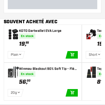
SOUVENT ACHETÉ AVEC
KOTO Dartwallet EVA Large
Targe
éche
En stock
En 
19
,
19
,
95
Plain
Short
AJOUTER AU PANIE
Winmau Blackout 90% Soft Tip - Fléc
Tapi
hettes pointe Plastique
m
En stock
En 
56
,
81
,
00
20g
AJOUTER AU PANIE