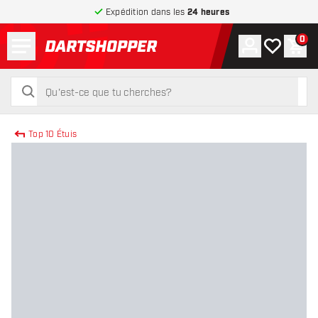
Expédition dans les
24 heures
Menu
0
Compte
Ma liste de
Pani
retour à la page d’accueil
rechercher
rechercher
Top 10 Étuis