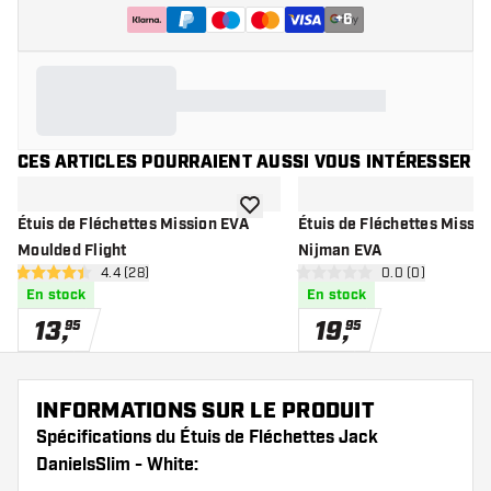
+
6
CES ARTICLES POURRAIENT AUSSI VOUS INTÉRESSER
ajouter à la liste de souhaits
Étuis de Fléchettes Mission EVA
Étuis de Fléchettes Missi
Moulded Flight
Nijman EVA
ouvrir le panneau des avis
4.4 (28)
ouvrir le pannea
0.0 (0)
4.4 étoiles de notation
0 étoiles de notation
En stock
En stock
13
,
19
,
95
95
INFORMATIONS SUR LE PRODUIT
Spécifications du Étuis de Fléchettes Jack
DanielsSlim - White: