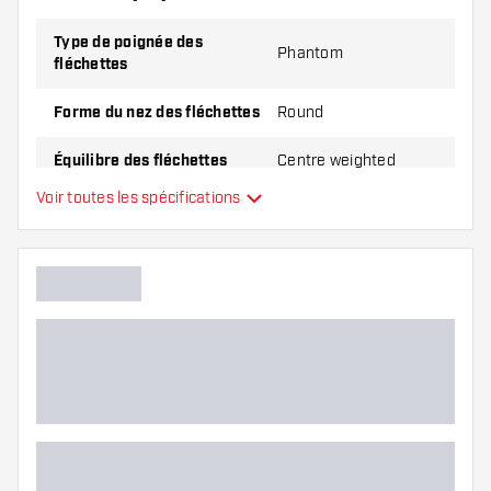
Type de poignée des
Phantom
fléchettes
Forme du nez des fléchettes
Round
Équilibre des fléchettes
Centre weighted
Voir toutes les spécifications
Matériel Fléchettes
Tungsten 90%
Type du nez des fléchettes
Joueur de fléchettes
Couleur des fléchettes
Zone de grip des fléchettes
Forme des fléchettes