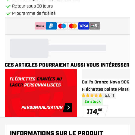
Retour sous 30 jours
Programme de fidélité
+
6
CES ARTICLES POURRAIENT AUSSI VOUS INTÉRESSER
FLÉCHETTES
GRAVÉES AU
Bull's Bronzo Nova 90% Sof
LASER
PERSONNALISÉES
Fléchettes pointe Plastiqu
ouvrir le pannea
5.0 (1)
5 étoiles de notation
En stock
PERSONNALISATION
114
,
95
INFORMATIONS SUR LE PRODUIT