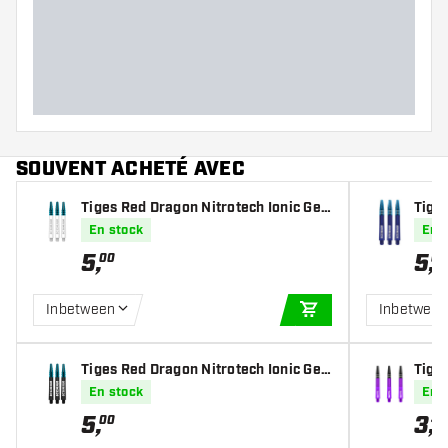
Poids Fléchettes
Largeur des fléchettes (MM)
Longueur des fléchettes (MM)
SOUVENT ACHETÉ AVEC
Tiges Red Dragon Nitrotech Ionic Ger
Tiges
wyn Price White
wyn 
En stock
En 
5
,
5
,
00
00
Inbetween
Inbetwee
AJOUTER AU PANIE
Tiges Red Dragon Nitrotech Ionic Ger
Tige
wyn Price Black
En stock
En 
5
,
3
,
00
45