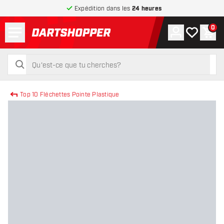
Expédition dans les
24 heures
Menu
0
Compte
Ma liste de
Pani
retour à la page d’accueil
rechercher
rechercher
Top 10 Fléchettes Pointe Plastique