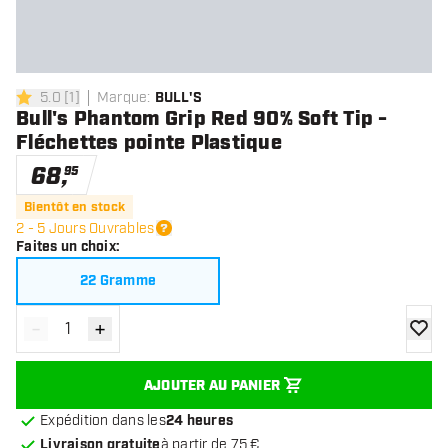
5.0
[
1
]
Marque
:
BULL'S
5 étoiles de notation
Bull's Phantom Grip Red 90% Soft Tip -
Fléchettes pointe Plastique
68
,
95
Bientôt en stock
2 - 5 Jours Ouvrables
Faites un choix
:
22 Gramme
-
+
Diminuer la quantité
Augmenter la quantité
ajoute
AJOUTER AU PANIER
Expédition dans les
24 heures
Livraison gratuite
à partir de 75 €.