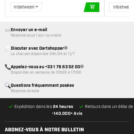
Inbetween
Inbetwee
AJOUTER AU PANIE
Envoyer un e-mail
Réponse sous 1 jour ouvrable
Discuter avec Dartshopper
Service client indisponible
Le chat est disponible 24h/24 et 7j/7
Appelez-nous au +33 1 76 63 52 00
Service client indisponible
Disponible en semaine de 10h00 à 17h00
Questions fréquemment posées
Réponse directe
Expédition dans les
24 heures
Retours dans un délai d
•
140.000+ Avis
ABONEZ-VOUS À NOTRE BULLETIN