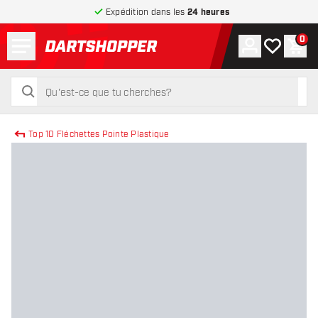
Expédition dans les
24 heures
Menu
0
Compte
Ma liste de
Pani
retour à la page d’accueil
rechercher
rechercher
Top 10 Fléchettes Pointe Plastique