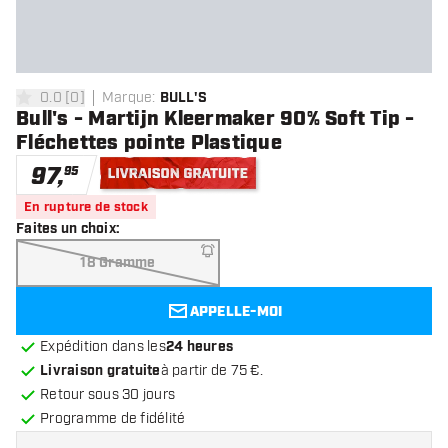
0.0
[
0
]
Marque
:
BULL'S
0 étoiles de notation
Bull's - Martijn Kleermaker 90% Soft Tip -
Fléchettes pointe Plastique
97
,
95
Livraison gratuite
En rupture de stock
Faites un choix
:
18 Gramme
APPELLE-MOI
Expédition dans les
24 heures
Livraison gratuite
à partir de 75 €.
Retour sous 30 jours
Programme de fidélité