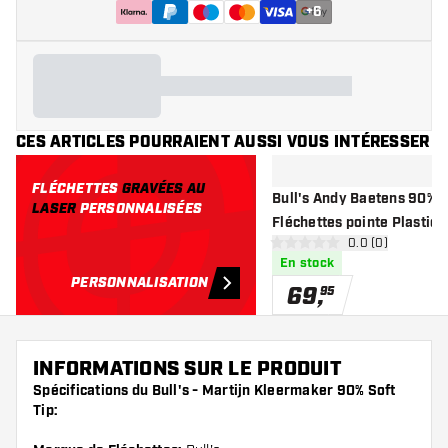
+
6
CES ARTICLES POURRAIENT AUSSI VOUS INTÉRESSER
FLÉCHETTES
GRAVÉES AU
Bull's Andy Baetens 90% So
LASER
PERSONNALISÉES
Fléchettes pointe Plastiqu
ouvrir le pannea
0.0 (0)
0 étoiles de notation
En stock
PERSONNALISATION
69
,
95
INFORMATIONS SUR LE PRODUIT
Spécifications du Bull's - Martijn Kleermaker 90% Soft
Tip: