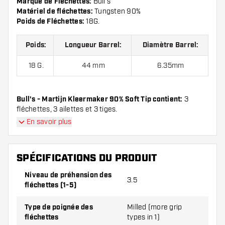
Marque de Fléchettes:
Bull's
Matériel de fléchettes:
Tungsten 90%
Poids de Fléchettes:
18G.
Poids:
Longueur Barrel:
Diamètre Barrel:
18 G.
44 mm
6.35mm
Bull's - Martijn Kleermaker 90% Soft Tip contient:
3
fléchettes, 3 ailettes et 3 tiges.
En savoir plus
SPÉCIFICATIONS DU PRODUIT
Niveau de préhension des
3.5
fléchettes (1-5)
Type de poignée des
Milled (more grip
fléchettes
types in 1)