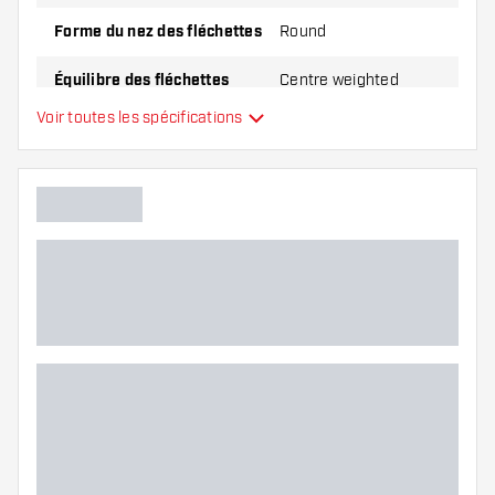
Forme du nez des fléchettes
Round
Équilibre des fléchettes
Centre weighted
Voir toutes les spécifications
Matériel Fléchettes
Tungsten 90%
Type du nez des fléchettes
Joueur de fléchettes
Couleur des fléchettes
Zone de grip des fléchettes
Forme des fléchettes
Poids Fléchettes
Largeur des fléchettes (MM)