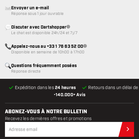
Envoyer un e-mail
Réponse sous 1 jour ouvrable
Discuter avec Dartshopper
Service client indisponible
Le chat est disponible 24h/24 et 7j/7
Appelez-nous au +33 1 76 63 52 00
Service client indisponible
Disponible en semaine de 10h00 à 17h00
Questions fréquemment posées
Réponse directe
Expédition dans les
24 heures
Retours dans un délai d
•
140.000+ Avis
ABONEZ-VOUS À NOTRE BULLETIN
Recevez les dernières offres et promotions
Abo