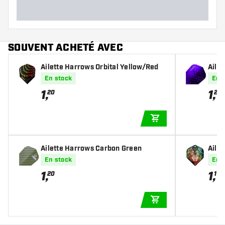
Longueur des fléchettes (MM)
SOUVENT ACHETÉ AVEC
Ailette Harrows Orbital Yellow/Red
Aile
En stock
En 
1
,
1
,
20
20
AJOUTER AU PANIE
Ailette Harrows Carbon Green
Ailet
En stock
En 
1
,
1
,
20
10
AJOUTER AU PANIE