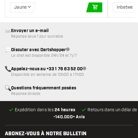
Jaune
Inbetwee
AJOUTER AU PANIE
Envoyer un e-mail
Réponse sous 1 jour ouvrable
Discuter avec Dartshopper
Service client indisponible
Le chat est disponible 24h/24 et 7j/7
Appelez-nous au +33 1 76 63 52 00
Service client indisponible
Disponible en semaine de 10h00 à 17h00
Questions fréquemment posées
Réponse directe
Expédition dans les
24 heures
Retours dans un délai d
•
140.000+ Avis
ABONEZ-VOUS À NOTRE BULLETIN