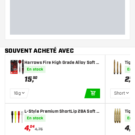
Poids Fléchettes
Largeur des fléchettes (MM)
Longueur des fléchettes (MM)
SOUVENT ACHETÉ AVEC
Harrows Fire High Grade Alloy Soft Ti
Tige
p - Fléchettes pointe Plastique
Grip
En stock
En 
15
,
2
,
50
95
16g
Short
AJOUTER AU PANIE
L-Style Premium ShortLip 2BA Soft T
Tiges
ips
En stock
En 
4
,
4
,
04
95
4,75