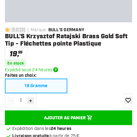
5.0
[
3
]
Marque
:
BULL'S GERMANY
5 étoiles de notation
BULL'S Krzysztof Ratajski Brass Gold Soft
Tip - Fléchettes pointe Plastique
19
,
95
En stock
Expédié sous 24 heures
Faites un choix
:
18 Gramme
-
+
Diminuer la quantité
Augmenter la quantité
ajoute
AJOUTER AU PANIER
Expédition dans les
24 heures
Livraison gratuite
à partir de 75 €.