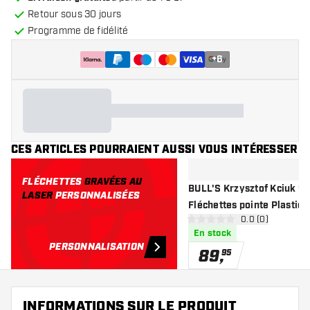
Retour sous 30 jours
Programme de fidélité
+
6
CES ARTICLES POURRAIENT AUSSI VOUS INTÉRESSER
FLÉCHETTES
GRAVÉES AU
BULL'S Krzysztof Kciuk 95% -
LASER
PERSONNALISÉES
Fléchettes pointe Plastiqu
ouvrir le pannea
0.0 (0)
0 étoiles de notation
En stock
PERSONNALISATION
89
,
95
INFORMATIONS SUR LE PRODUIT