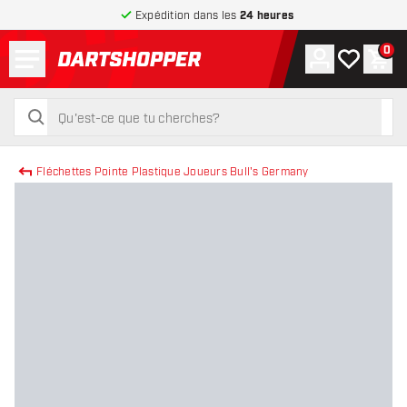
Expédition dans les
24 heures
Menu
0
Compte
Ma liste de
Pani
retour à la page d’accueil
rechercher
rechercher
Fléchettes Pointe Plastique Joueurs Bull's Germany