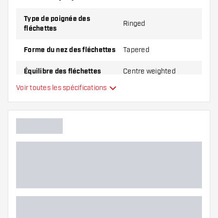
Type de poignée des
Ringed
fléchettes
Forme du nez des fléchettes
Tapered
Équilibre des fléchettes
Centre weighted
Voir toutes les spécifications
Matériel Fléchettes
Brass
Type du nez des fléchettes
Joueur de fléchettes
Couleur des fléchettes
Zone de grip des fléchettes
Forme des fléchettes