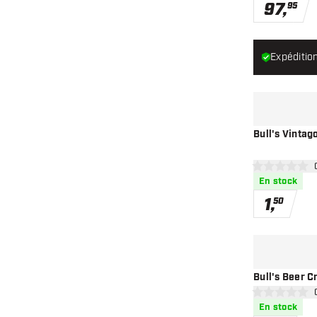
97
,
95
Expéditio
Bull's Vintag
ouv
0 étoiles de not
En stock
1
,
50
Bull's Beer C
ouv
0 étoiles de not
En stock