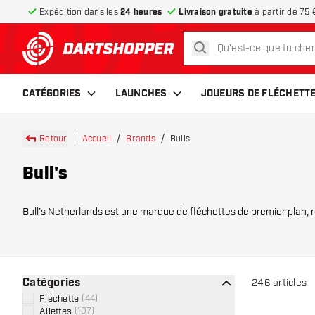
Expédition dans les
24 heures
Livraison gratuite
à partir de 75 
rechercher
retour à la page d’accueil
CATÉGORIES
LAUNCHES
JOUEURS DE FLÉCHETT
Retour
Accueil
Brands
Bulls
Bull's
Bull’s Netherlands est une marque de fléchettes de premier plan,
ce qu’il faut po
Catégories
246
articles
Flechette
(
44
)
Ailettes
(
107
)