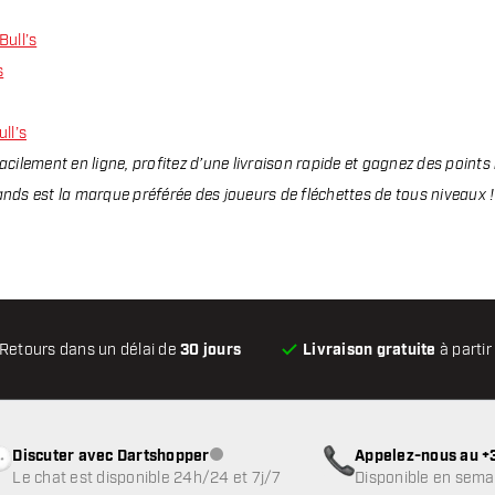
Bull’s
s
ll’s
ilement en ligne, profitez d’une livraison rapide et gagnez des poin
ands est la marque préférée des joueurs de fléchettes de tous niveaux !
Retours dans un délai de
30 jours
Livraison gratuite
à partir
Discuter avec Dartshopper
Appelez-nous au +3
Service client indisponible
Le chat est disponible 24h/24 et 7j/7
Disponible en sema