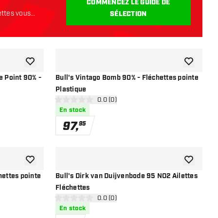
COMMENCEZ LE GUIDE DE
ettes vous
SÉLECTION
ajouter à la liste de souhaits
ajouter à la
e Point 90% -
Bull's Vintago Bomb 90% - Fléchettes pointe
Plastique
s avis
ouvrir le panneau des avis
0.0 (0)
0 étoiles de notation
En stock
97
,
95
ajouter à la liste de souhaits
ajouter à la
hettes pointe
Bull's Dirk van Duijvenbode 95 NO2 Ailettes
Fléchettes
s avis
ouvrir le panneau des avis
0.0 (0)
0 étoiles de notation
En stock