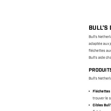
BULL’S
Bull’s Nether
adaptée aux j
fléchettes aux
Bull’s aide ch
PRODUIT
Bull’s Netherl
Fléchettes 
trouver le 
Cibles Bull