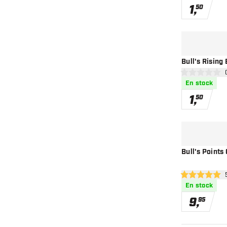
1
,
50
Bull's Rising 
ouv
0 étoiles de not
En stock
1
,
50
Bull's Points
ouvr
5 étoiles de not
En stock
9
,
95