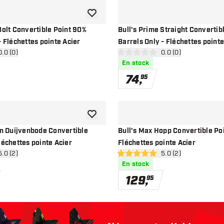
ajouter à la liste de souhaits
Bolt Convertible Point 90%
Bull's Prime Straight Convertib
- Fléchettes pointe Acier
Barrels Only - Fléchettes pointe
rir le panneau des avis
0.0 (0)
ouvrir le panneau de
0.0 (0)
ation
0 étoiles de notation
En stock
74
,
95
ajouter à la liste de souhaits
an Duijvenbode Convertible
Bull's Max Hopp Convertible Po
léchettes pointe Acier
Fléchettes pointe Acier
rir le panneau des avis
5.0 (2)
ouvrir le panneau de
5.0 (2)
ation
5 étoiles de notation
En stock
129
,
95