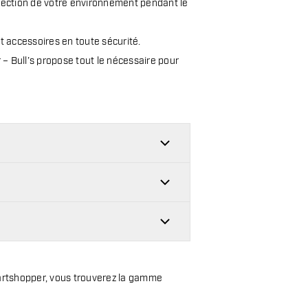
otection de votre environnement pendant le
t accessoires en toute sécurité.
r – Bull’s propose tout le nécessaire pour
Dartshopper, vous trouverez la gamme