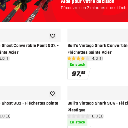
Aide pour votre décision
Découvrez en 2 minutes quels fléch
conviennent. Commençons:
ajouter à la liste de souhaits
o Ghost Convertible Point 90% -
Bull's Vintago Shark Convertibl
inte Acier
Fléchettes pointe Acier
ir le panneau des avis
5.0 (1)
ouvrir le panneau de
4.0 (1)
ation
4 étoiles de notation
En stock
97
,
95
ajouter à la liste de souhaits
o Ghost 90% - Fléchettes pointe
Bull's Vintago Shark 90% - Fléc
Plastique
rir le panneau des avis
0.0 (0)
ouvrir le panneau de
0.0 (0)
ation
0 étoiles de notation
En stock