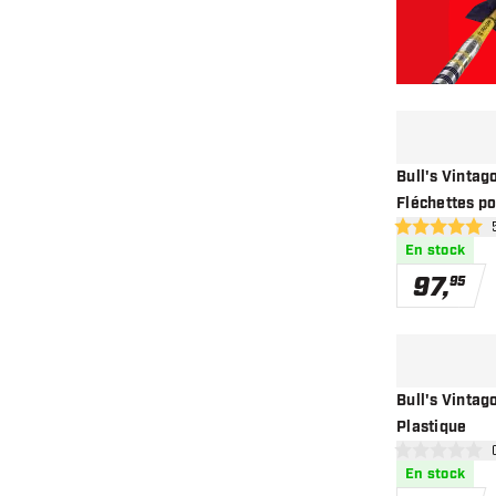
Bull's Vintag
Fléchettes po
ouvr
5 étoiles de not
En stock
97
,
95
Bull's Vintag
Plastique
ouv
0 étoiles de not
En stock