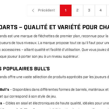
Précédent
1
2
3
4
 DARTS – QUALITÉ ET VARIÉTÉ POUR C
lands est une marque de fléchettes de premier plan, reconnue pour la
oueurs de tous niveaux. La marque propose tout ce qu’il faut pour u
 accessoires – alliant qualité et facilité d’utilisation. Que vous jouie
aque joueur à porter son jeu à un niveau supérieur.
S POPULAIRES BULL’S
ands offre une vaste sélection de produits appréciés par les joueurs d
Bull’s
– Disponibles dans différentes formes de barrels, matériaux et
set qui correspond à son style de jeu.
’s
– Cibles en sisal et électroniques de haute qualité, idéales pour une