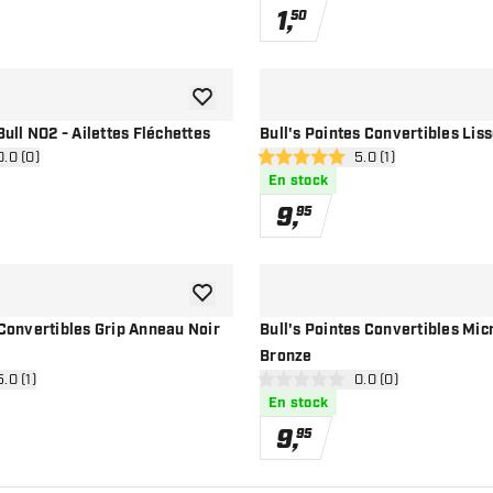
1
,
50
ajouter à la liste de souhaits
Bull NO2 - Ailettes Fléchettes
Bull's Pointes Convertibles Lis
rir le panneau des avis
0.0 (0)
ouvrir le panneau de
5.0 (1)
ation
5 étoiles de notation
En stock
9
,
95
ajouter à la liste de souhaits
 Convertibles Grip Anneau Noir
Bull's Pointes Convertibles Mic
Bronze
ir le panneau des avis
5.0 (1)
ouvrir le panneau de
0.0 (0)
ation
0 étoiles de notation
En stock
9
,
95