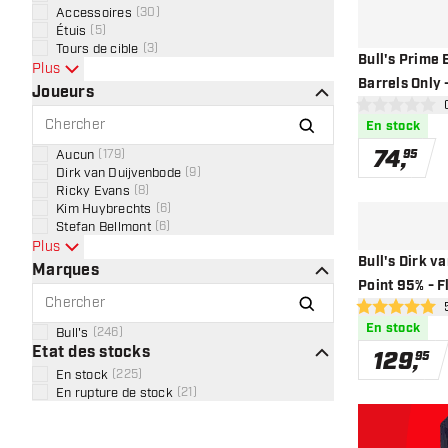
Accessoires
(
30
)
Étuis
(
5
)
Tours de cible
(
3
)
Bull's Prime 
Plus
Barrels Only 
Joueurs
ouv
0 étoiles de not
En stock
74
,
Aucun
(
179
)
95
Dirk van Duijvenbode
(
9
)
Ricky Evans
(
8
)
Kim Huybrechts
(
6
)
Stefan Bellmont
(
6
)
Plus
Bull's Dirk v
Marques
Point 95% - F
ouv
5 étoiles de not
En stock
Bull's
(
246
)
Etat des stocks
129
,
95
En stock
(
225
)
En rupture de stock
(
21
)