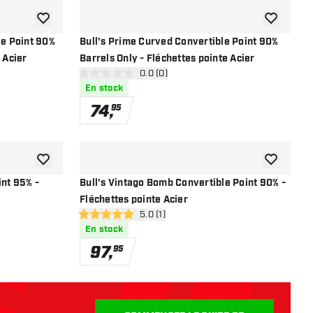
ajouter à la liste de souhaits
ajouter à la
le Point 90%
Bull's Prime Curved Convertible Point 90%
 Acier
Barrels Only - Fléchettes pointe Acier
s avis
ouvrir le panneau des avis
0.0 (0)
0 étoiles de notation
En stock
74
,
95
ajouter à la liste de souhaits
ajouter à la
int 95% -
Bull's Vintago Bomb Convertible Point 90% -
Fléchettes pointe Acier
s avis
ouvrir le panneau des avis
5.0 (1)
5 étoiles de notation
En stock
97
,
95