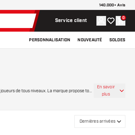
140.000+ Avis
0
Compte
Ma liste de s
Panier
Service client
PERSONNALISATION
NOUVEAUTÉ
SOLDES
En savoir
x joueurs de tous niveaux. La marque propose tout
plus
Dernières arrivées