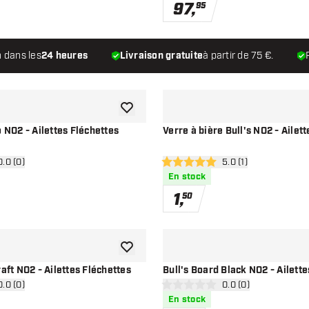
97
,
95
n dans les
24 heures
Livraison gratuite
à partir de 75 €.
ajouter à la liste de souhaits
o NO2 - Ailettes Fléchettes
Verre à bière Bull's NO2 - Ailet
rir le panneau des avis
0.0 (0)
ouvrir le panneau de
5.0 (1)
ation
5 étoiles de notation
En stock
1
,
50
ajouter à la liste de souhaits
raft NO2 - Ailettes Fléchettes
Bull's Board Black NO2 - Ailette
rir le panneau des avis
0.0 (0)
ouvrir le panneau de
0.0 (0)
ation
0 étoiles de notation
En stock