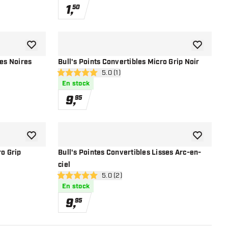
1
,
50
ajouter à la liste de souhaits
ajouter à la
ses Noires
Bull's Points Convertibles Micro Grip Noir
s avis
ouvrir le panneau des avis
5.0 (1)
5 étoiles de notation
En stock
9
,
95
ajouter à la liste de souhaits
ajouter à la
ro Grip
Bull's Pointes Convertibles Lisses Arc-en-
ciel
s avis
ouvrir le panneau des avis
5.0 (2)
5 étoiles de notation
En stock
9
,
95