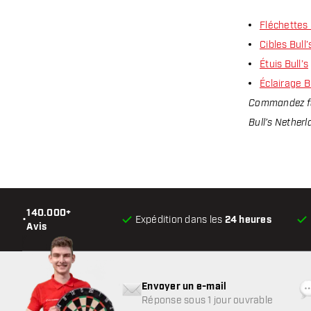
Fléchettes 
Cibles Bull’
Étuis Bull’s
Éclairage Bu
Commandez fac
Bull’s Netherl
140.000+
•
Expédition dans les
24 heures
Avis
Envoyer un e-mail
Réponse sous 1 jour ouvrable