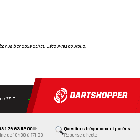
ts bonus à chaque achat. Découvrez pourquoi
 de 75 €.
Expédition dans les
24 heures
Retours dans
3 1 76 63 52 00
Questions fréquemment posées
Service client indisponible
ine de 10h00 à 17h00
Réponse directe