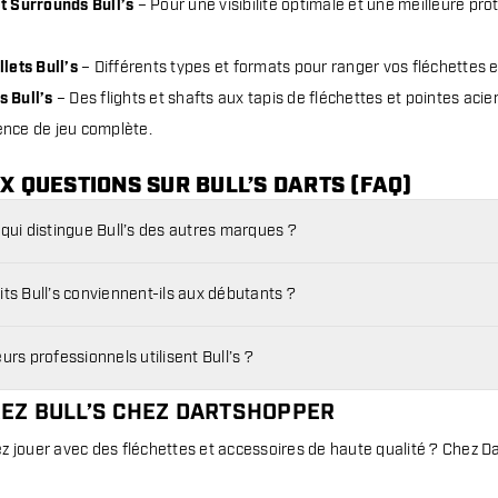
t Surrounds Bull’s
– Pour une visibilité optimale et une meilleure pr
llets Bull’s
– Différents types et formats pour ranger vos fléchettes e
s Bull’s
– Des flights et shafts aux tapis de fléchettes et pointes acie
ence de jeu complète.
X QUESTIONS SUR BULL’S DARTS (FAQ)
 qui distingue Bull’s des autres marques ?
ts Bull’s conviennent-ils aux débutants ?
urs professionnels utilisent Bull’s ?
EZ BULL’S CHEZ DARTSHOPPER
z jouer avec des fléchettes et accessoires de haute qualité ? Chez 