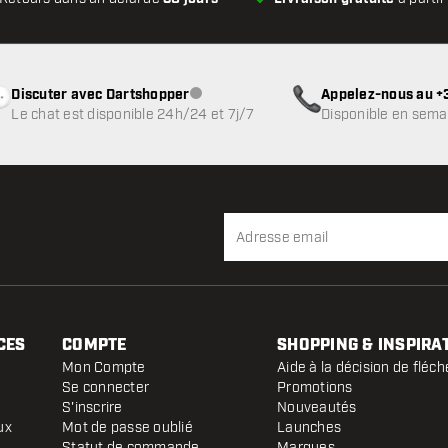
Discuter avec Dartshopper
Appelez-nous au +3
Service client indisponible
Le chat est disponible 24h/24 et 7j/7
Disponible en sema
CES
COMPTE
SHOPPING & INSPIRA
Mon Compte
Aide à la décision de fléch
Se connecter
Promotions
S'inscrire
Nouveautés
ux
Mot de passe oublié
Launches
Statut de commande
Marques