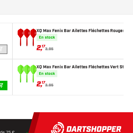
XQ Max Fenix Bar Ailettes Fléchettes Rouges Sta
En stock
2
,
17
3,95
AJOUTER AU PANIER
XQ Max Fenix Bar Ailettes Fléchettes Vert Standa
En stock
2
,
17
3,95
AJOUTER AU PANIER
 de 75 €.
Expédition dans les
24 heures
Retours dans