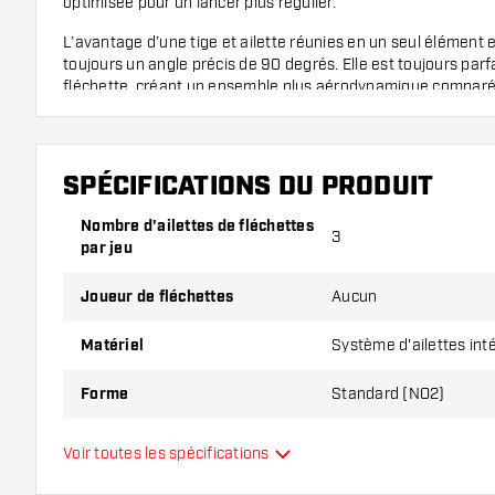
optimisée pour un lancer plus régulier.
L’avantage d’une tige et ailette réunies en un seul élément e
toujours un angle précis de 90 degrés. Elle est toujours parf
fléchette, créant un ensemble plus aérodynamique comparé 
ailette.
Grâce au filetage, vous pouvez facilement visser le XQ Ma
une tige de fléchette dans le barrel de votre fléchette. Le 
SPÉCIFICATIONS DU PRODUIT
a la forme d’une ailette Standard et est disponible en plusie
Flight Shaft Combo est fabriqué en plastique.
Nombre d'ailettes de fléchettes
3
par jeu
Dimensions Flight Shaft Combo :
Joueur de fléchettes
Aucun
Taille de la
Longueur
Longueur
tige
de la tige
totale
Matériel
Système d'ailettes int
Court
22 mm
62 mm
Forme
Standard (NO2)
Intermédiaire
28 mm
68 mm
Type
Système d'ailettes int
Voir toutes les spécifications
Moyen
34 mm
74 mm
Flexibilité