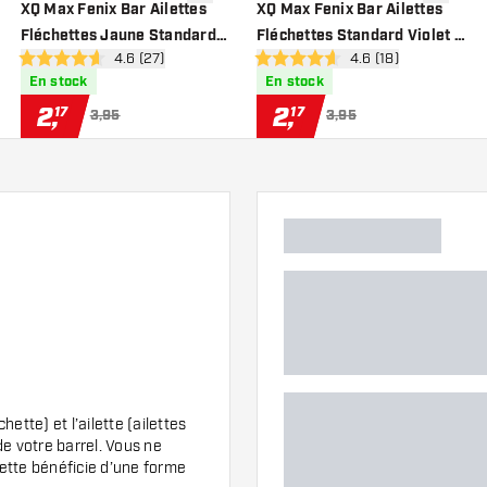
 à la liste de souhaits
ajouter à la liste de souhaits
ajouter à
XQ Max Fenix Bar Ailettes
XQ Max Fenix Bar Ailettes
Fléchettes Jaune Standard -
Fléchettes Standard Violet -
des avis
ouvrir le panneau des avis
4.6 (27)
ouvrir le panneau de
4.6 (18)
Ailettes Fléchettes
Ailettes Fléchettes
4.6 étoiles de notation
4.6 étoiles de notation
En stock
En stock
2
,
2
,
17
17
3,95
3,95
ette) et l’ailette (ailettes
de votre barrel. Vous ne
hette bénéficie d’une forme