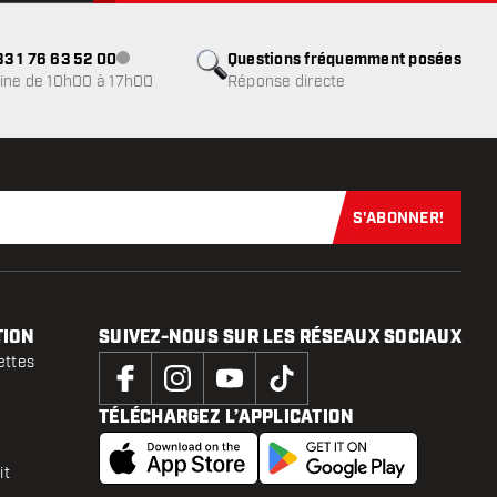
3 1 76 63 52 00
Questions fréquemment posées
Service client indisponible
ine de 10h00 à 17h00
Réponse directe
S'ABONNER!
Abonnez-vous
TION
SUIVEZ-NOUS SUR LES RÉSEAUX SOCIAUX
ettes
TÉLÉCHARGEZ L’APPLICATION
it