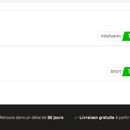
Inbetween
Short
Retours dans un délai de
30 jours
Livraison gratuite
à partir