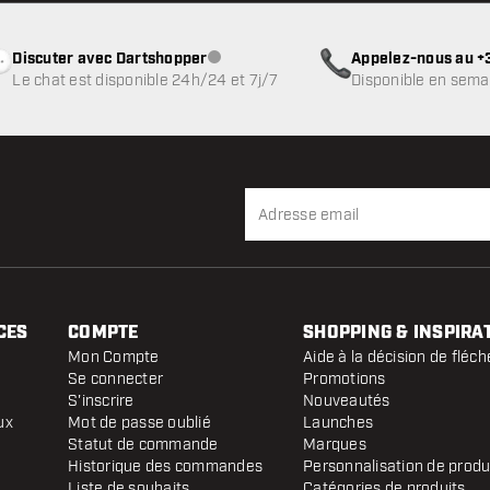
Discuter avec Dartshopper
Appelez-nous au +3
Service client indisponible
Le chat est disponible 24h/24 et 7j/7
Disponible en sema
CES
COMPTE
SHOPPING & INSPIRA
Mon Compte
Aide à la décision de fléch
Se connecter
Promotions
S'inscrire
Nouveautés
ux
Mot de passe oublié
Launches
Statut de commande
Marques
Historique des commandes
Personnalisation de produ
Liste de souhaits
Catégories de produits