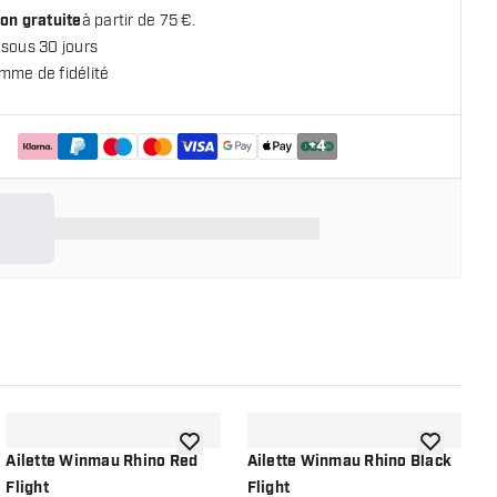
on gratuite
à partir de 75 €.
 sous 30 jours
mme de fidélité
+
4
 la liste de souhaits
ajouter à la liste de souhaits
ajouter à la
Ailette Winmau Rhino Red
Ailette Winmau Rhino Black
A
Flight
Flight
C