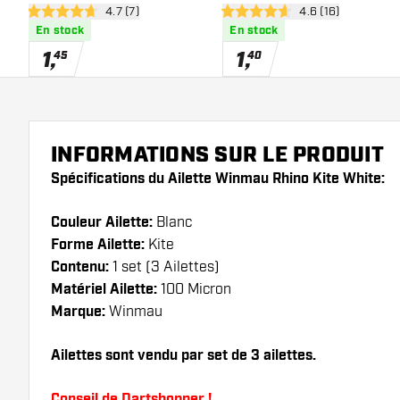
ouvrir le panneau des avis
4.7 (7)
ouvrir le panneau 
4.6 (16)
4.7 étoiles de notation
4.6 étoiles de notation
En stock
En stock
1
,
1
,
45
40
INFORMATIONS SUR LE PRODUIT
Spécifications du Ailette Winmau Rhino Kite White:
Couleur Ailette:
Blanc
Forme Ailette:
Kite
Contenu:
1 set (3 Ailettes)
Matériel Ailette:
100 Micron
Marque:
Winmau
Ailettes sont vendu par set de 3 ailettes.
Conseil de Dartshopper !