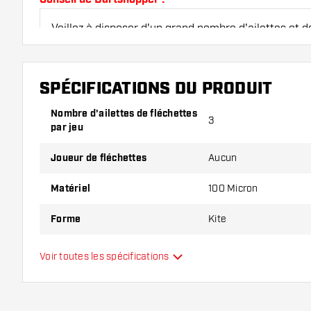
Veillez à disposer d'un grand nombre d'ailettes et de
endommagés ou cassés à l'usage.
SPÉCIFICATIONS DU PRODUIT
Essayez une forme, un matériau ou une épaisseur di
pour découvrir la variante qui vous convient le mieu
Nombre d'ailettes de fléchettes
3
par jeu
Joueur de fléchettes
Aucun
Matériel
100 Micron
Forme
Kite
Type
Standard
Voir toutes les spécifications
Flexibilité
Main color