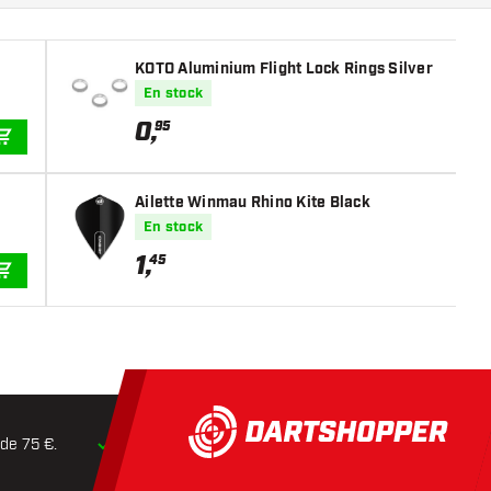
KOTO Aluminium Flight Lock Rings Silver
En stock
0
,
95
AJOUTER AU PANIER
Ailette Winmau Rhino Kite Black
En stock
1
,
45
AJOUTER AU PANIER
 de 75 €.
Expédition dans les
24 heures
Retours dans