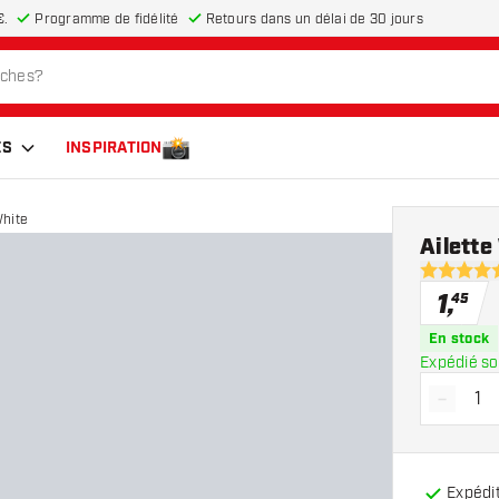
€.
Programme de fidélité
Retours dans un délai de 30 jours
ES
INSPIRATION
White
Ailett
4.6 étoiles
1
,
45
En stock
Expédié so
-
Diminue
Expédit