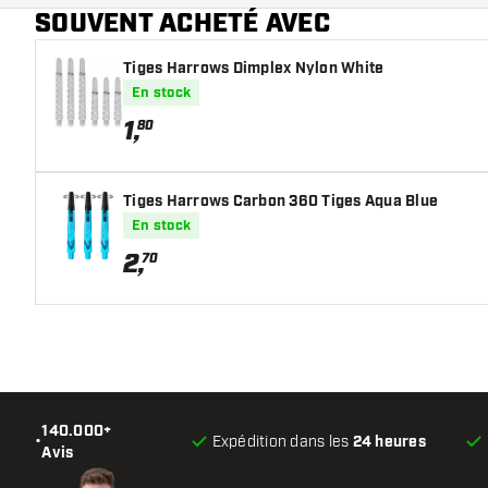
SOUVENT ACHETÉ AVEC
Tiges Harrows Dimplex Nylon White
En stock
1
,
80
Tiges Harrows Carbon 360 Tiges Aqua Blue
En stock
2
,
70
140.000+
•
Expédition dans les
24 heures
Avis