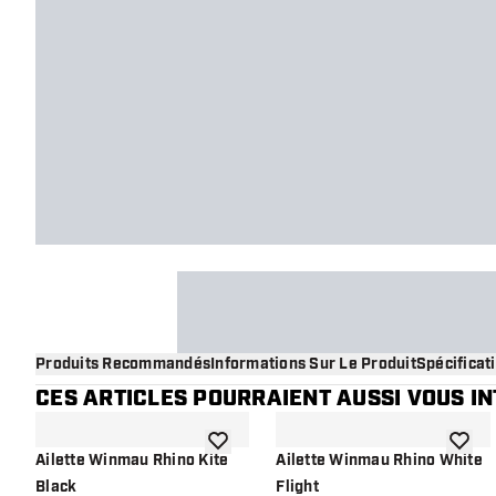
Produits Recommandés
Informations Sur Le Produit
Spécificat
CES ARTICLES POURRAIENT AUSSI VOUS I
ajouter à la liste de souhaits
ajouter
Ailette Winmau Rhino Kite
Ailette Winmau Rhino White
Black
Flight