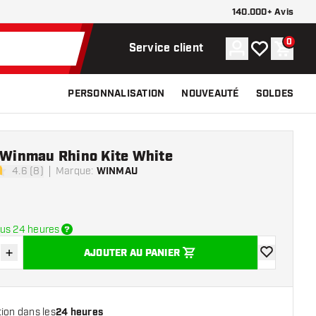
140.000+ Avis
0
Compte
Ma liste de s
Panier
Service client
PERSONNALISATION
NOUVEAUTÉ
SOLDES
e Winmau Rhino Kite White
4.6 (8)
Marque
:
WINMAU
 de notation
us 24 heures
+
AJOUTER AU PANIER
r la quantité
Augmenter la quantité
ajouter à la 
ion dans les
24 heures