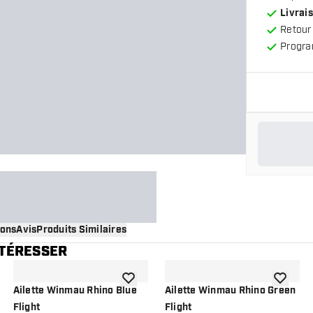
Livrais
Retour
Progra
ions
Avis
Produits Similaires
NTÉRESSER
 à la liste de souhaits
ajouter à la liste de souhaits
ajouter à
Ailette Winmau Rhino Blue
Ailette Winmau Rhino Green
Flight
Flight