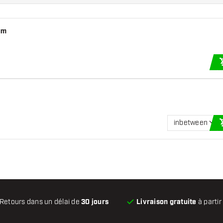
um
inbetween
Retours dans un délai de
30 jours
Livraison gratuite
à partir