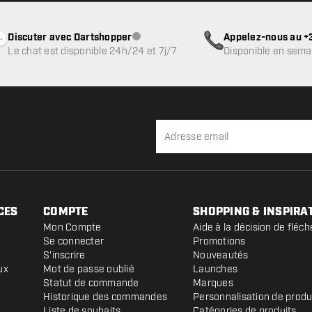
Discuter avec Dartshopper
Appelez-nous au +3
Service client indisponible
Le chat est disponible 24h/24 et 7j/7
Disponible en sema
CES
COMPTE
SHOPPING & INSPIRA
Mon Compte
Aide à la décision de fléch
Se connecter
Promotions
S'inscrire
Nouveautés
ux
Mot de passe oublié
Launches
Statut de commande
Marques
Historique des commandes
Personnalisation de produ
Liste de souhaits
Catégories de produits