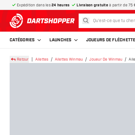
Expédition dans les
24 heures
Livraison gratuite
à partir de 75 
rechercher
retour à la page d’accueil
CATÉGORIES
LAUNCHES
JOUEURS DE FLÉCHETT
Retour
Ailettes
Ailettes Winmau
Joueur De Winmau
Ail