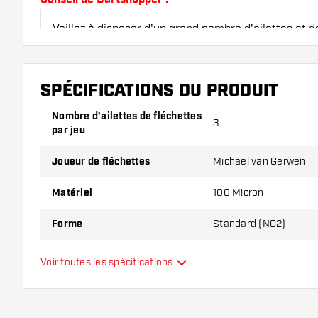
Veillez à disposer d'un grand nombre d'ailettes et de
endommagés ou cassés à l'usage.
SPÉCIFICATIONS DU PRODUIT
Essayez une forme, un matériau ou une épaisseur di
pour découvrir la variante qui vous convient le mieu
Nombre d'ailettes de fléchettes
3
par jeu
Joueur de fléchettes
Michael van Gerwen
Matériel
100 Micron
Forme
Standard (NO2)
Type
Standard
Voir toutes les spécifications
Flexibilité
Main color