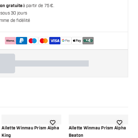
on gratuite
à partir de 75 €.
 sous 30 jours
mme de fidélité
+
4
 la liste de souhaits
ajouter à la liste de souhaits
ajouter à la
Ailette Winmau Prism Alpha
Ailette Winmau Prism Alpha
A
King
Beaton
W