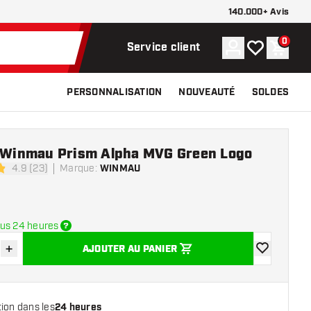
140.000+ Avis
0
Compte
Ma liste de s
Panier
Service client
PERSONNALISATION
NOUVEAUTÉ
SOLDES
e Winmau Prism Alpha MVG Green Logo
4.9 (23)
Marque
:
WINMAU
 de notation
us 24 heures
+
AJOUTER AU PANIER
r la quantité
Augmenter la quantité
ajouter à la 
ion dans les
24 heures