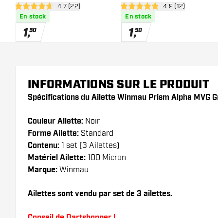
ouvrir le panneau des avis
4.7 (22)
ouvrir le panneau 
4.9 (12)
4.7 étoiles de notation
4.9 étoiles de notation
En stock
En stock
1
,
1
,
50
50
INFORMATIONS SUR LE PRODUIT
Spécifications du Ailette Winmau Prism Alpha MVG G
Couleur Ailette:
Noir
Forme Ailette:
Standard
Contenu:
1 set (3 Ailettes)
Matériel Ailette:
100 Micron
Marque:
Winmau
Ailettes sont vendu par set de 3 ailettes.
Conseil de Dartshopper !