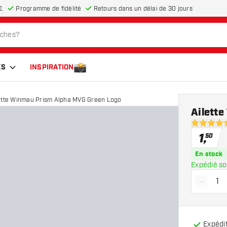
€.
Programme de fidélité
Retours dans un délai de 30 jours
ES
INSPIRATION
ette Winmau Prism Alpha MVG Green Logo
Ailett
4.9 étoiles
1
,
50
En stock
Expédié so
-
Diminue
Expédit