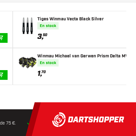
Tiges Winmau Vecta Black Silver
En stock
3
,
50
AJOUTER AU PANIER
Winmau Michael van Gerwen Prism Delta MVG Log
En stock
1
,
70
AJOUTER AU PANIER
 de 75 €.
Expédition dans les
24 heures
Retours dans