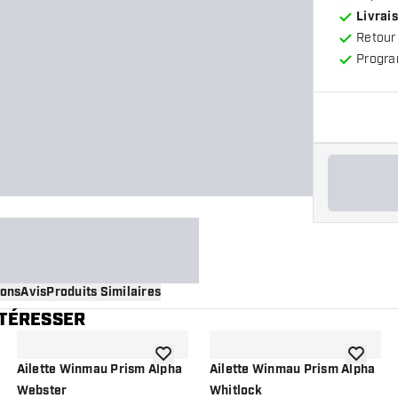
Livrais
Retour
Progra
ions
Avis
Produits Similaires
NTÉRESSER
 à la liste de souhaits
ajouter à la liste de souhaits
ajouter à
Ailette Winmau Prism Alpha
Ailette Winmau Prism Alpha
Webster
Whitlock