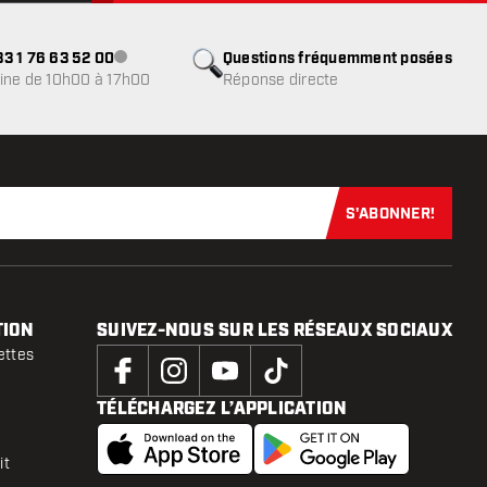
3 1 76 63 52 00
Questions fréquemment posées
Service client indisponible
ine de 10h00 à 17h00
Réponse directe
S'ABONNER!
Abonnez-vous
TION
SUIVEZ-NOUS SUR LES RÉSEAUX SOCIAUX
ettes
TÉLÉCHARGEZ L’APPLICATION
it