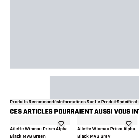
Produits Recommandés
Informations Sur Le Produit
Spécificat
CES ARTICLES POURRAIENT AUSSI VOUS I
ajouter à la liste de souhaits
ajouter
Ailette Winmau Prism Alpha
Ailette Winmau Prism Alpha
Black MVG Green
Black MVG Grey