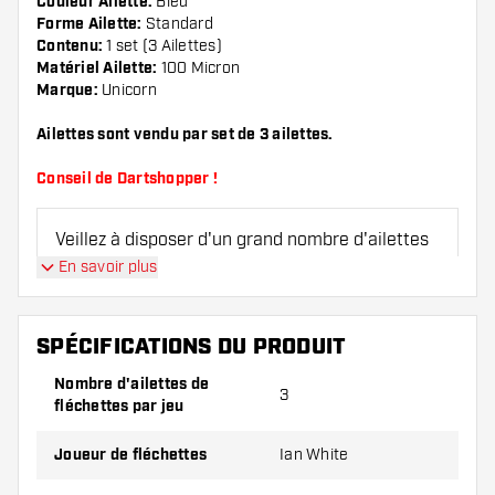
Couleur Ailette:
Bleu
Forme Ailette:
Standard
Contenu:
1 set (3 Ailettes)
Matériel Ailette:
100 Micron
Marque:
Unicorn
Ailettes sont vendu par set de 3 ailettes.
Conseil de Dartshopper !
Veillez à disposer d'un grand nombre d'ailettes
et de tiges. Ils peuvent être endommagés ou
En savoir plus
cassés à l'usage.
SPÉCIFICATIONS DU PRODUIT
Essayez une forme, un matériau ou une
épaisseur différents des ailettes pour découvrir
Nombre d'ailettes de
3
fléchettes par jeu
la variante qui vous convient le mieux !
Joueur de fléchettes
Ian White