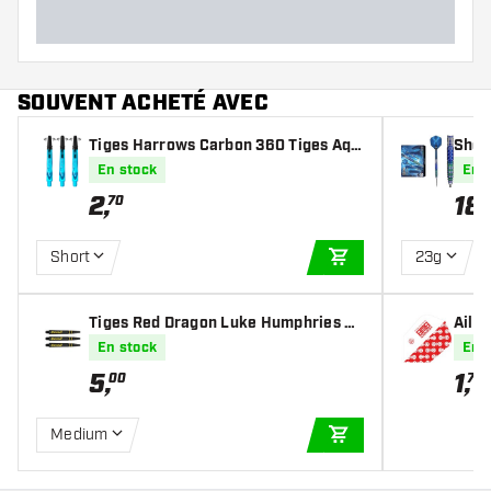
SOUVENT ACHETÉ AVEC
Tiges Harrows Carbon 360 Tiges Aqu
Shot 
a Blue
nte A
En stock
En 
2
,
18
70
Short
23g
AJOUTER AU PANIE
Tiges Red Dragon Luke Humphries Co
Ailet
olhand Nitrotech Black Gold
nger
En stock
En 
5
,
1
,
00
70
Medium
AJOUTER AU PANIE