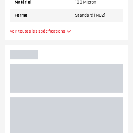
Matériel
100 Micron
Forme
Standard (NO2)
Type
Standard
Voir toutes les spécifications
Flexibilité
Main color