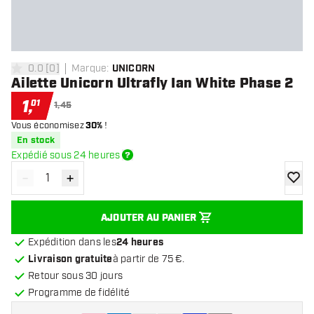
0.0
[
0
]
Marque
:
UNICORN
0 étoiles de notation
Ailette Unicorn Ultrafly Ian White Phase 2
1
,
01
1,45
Vous économisez
30%
!
En stock
Expédié sous 24 heures
-
+
Diminuer la quantité
Augmenter la quantité
ajoute
AJOUTER AU PANIER
Expédition dans les
24 heures
Livraison gratuite
à partir de 75 €.
Retour sous 30 jours
Programme de fidélité