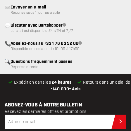
Envoyer un e-mail
Réponse sous 1 jour ouvrable
Discuter avec Dartshopper
Service client indisponible
Le chat est disponible 24h/24 et 7j/7
Appelez-nous au +33 1 76 63 52 00
Service client indisponible
Disponible en semaine de 10h00 à 17h00
Questions fréquemment posées
Réponse directe
Expédition dans les
24 heures
Retours dans un délai d
•
140.000+ Avis
ABONEZ-VOUS À NOTRE BULLETIN
Recevez les dernières offres et promotions
Abo