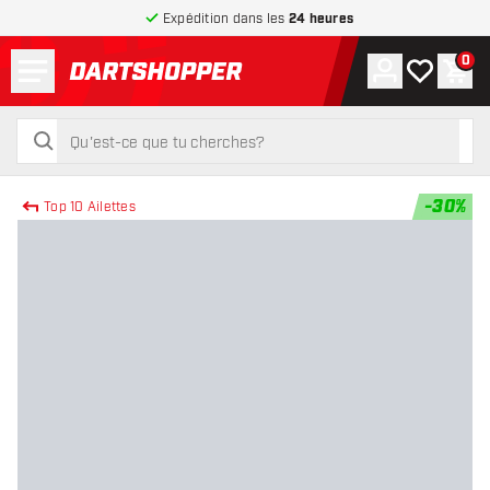
Expédition dans les
24 heures
Menu
0
Compte
Ma liste de
Pani
retour à la page d’accueil
rechercher
rechercher
-
30
%
Top 10 Ailettes