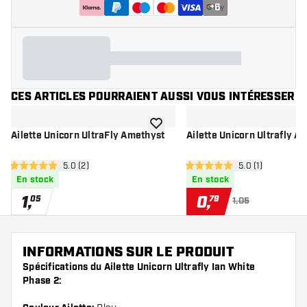
+
6
CES ARTICLES POURRAIENT AUSSI VOUS INTÉRESSER
ajouter à la liste de souhaits
Ailette Unicorn UltraFly Amethyst
Ailette Unicorn Ultrafly A
ouvrir le panneau des avis
5.0 (2)
ouvrir le pannea
5.0 (1)
5 étoiles de notation
5 étoiles de notation
En stock
En stock
1
,
0
,
05
79
1,05
INFORMATIONS SUR LE PRODUIT
Spécifications du Ailette Unicorn Ultrafly Ian White
Phase 2: