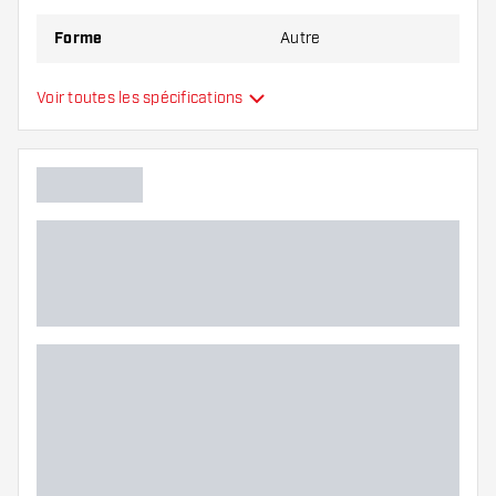
Forme
Autre
Type
Standard
Voir toutes les spécifications
Flexibilité
Main color