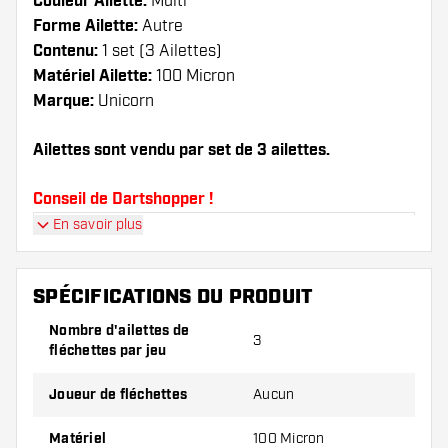
Couleur Ailette:
Multi
Forme Ailette:
Autre
Contenu:
1 set (3 Ailettes)
Matériel Ailette:
100 Micron
Marque:
Unicorn
Ailettes sont vendu par set de 3 ailettes.
Conseil de Dartshopper !
En savoir plus
Veillez à disposer d'un grand nombre d'ailettes
et de tiges. Ils peuvent être endommagés ou
cassés à l'usage.
SPÉCIFICATIONS DU PRODUIT
Nombre d'ailettes de
3
Essayez une forme, un matériau ou une
fléchettes par jeu
épaisseur différents des ailettes pour découvrir
la variante qui vous convient le mieux !
Joueur de fléchettes
Aucun
Matériel
100 Micron