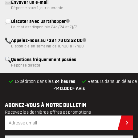
Envoyer un e-mail
Réponse sous 1 jour ouvrable
Discuter avec Dartshopper
Service client indisponible
Le chat est disponible 24h/24 et 7j/7
Appelez-nous au +33 1 76 63 52 00
Service client indisponible
Disponible en semaine de 10h00 à 17h00
Questions fréquemment posées
Réponse directe
Expédition dans les
24 heures
Retours dans un délai d
•
140.000+ Avis
ABONEZ-VOUS À NOTRE BULLETIN
Recevez les dernières offres et promotions
Abo