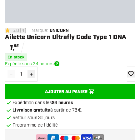
5.0
[
4
]
Marque
:
UNICORN
5 étoiles de notation
Ailette Unicorn Ultrafly Code Type 1 DNA
1
,
05
En stock
Expédié sous 24 heures
-
+
Diminuer la quantité
Augmenter la quantité
ajoute
AJOUTER AU PANIER
Expédition dans les
24 heures
Livraison gratuite
à partir de 75 €.
Retour sous 30 jours
Programme de fidélité
+
6