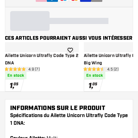
CES ARTICLES POURRAIENT AUSSI VOUS INTÉRESSER
ajouter à la liste de souhaits
Ailette Unicorn Ultrafly Code Type 2
Ailette Unicorn Ultrafly C
DNA
Big Wing
ouvrir le panneau des avis
4.9 (7)
ouvrir le pannea
4.5 (2)
4.9 étoiles de notation
4.5 étoiles de notation
En stock
En stock
1
,
1
,
05
05
INFORMATIONS SUR LE PRODUIT
Spécifications du Ailette Unicorn Ultrafly Code Type
1 DNA: