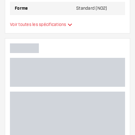
Forme
Standard (NO2)
Type
Standard
Voir toutes les spécifications
Flexibilité
Main color