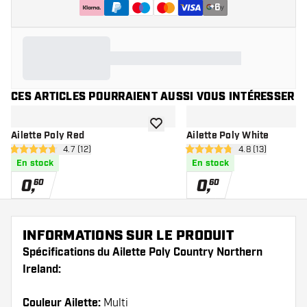
+
6
CES ARTICLES POURRAIENT AUSSI VOUS INTÉRESSER
ajouter à la liste de souhaits
Ailette Poly Red
Ailette Poly White
ouvrir le panneau des avis
4.7 (12)
ouvrir le pannea
4.8 (13)
4.7 étoiles de notation
4.8 étoiles de notation
En stock
En stock
0
,
0
,
60
60
INFORMATIONS SUR LE PRODUIT
Spécifications du Ailette Poly Country Northern
Ireland:
Couleur Ailette:
Multi