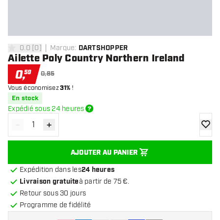
0.0
[
0
]
Marque
:
DARTSHOPPER
0 étoiles de notation
Ailette Poly Country Northern Ireland
0
,
59
0,85
Vous économisez
31%
!
En stock
Expédié sous 24 heures
-
+
Diminuer la quantité
Augmenter la quantité
ajoute
AJOUTER AU PANIER
Expédition dans les
24 heures
Livraison gratuite
à partir de 75 €.
Retour sous 30 jours
Programme de fidélité