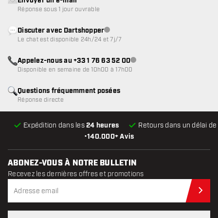
Envoyer un e-mail
Réponse sous 1 jour ouvrable
Discuter avec Dartshopper
Service client indisponible
Le chat est disponible 24h/24 et 7j/7
Appelez-nous au +33 1 76 63 52 00
Service client indisponible
Disponible en semaine de 10h00 à 17h00
Questions fréquemment posées
Réponse directe
Expédition dans les
24 heures
Retours dans un délai d
•
140.000+ Avis
ABONEZ-VOUS À NOTRE BULLETIN
Recevez les dernières offres et promotions
Abo