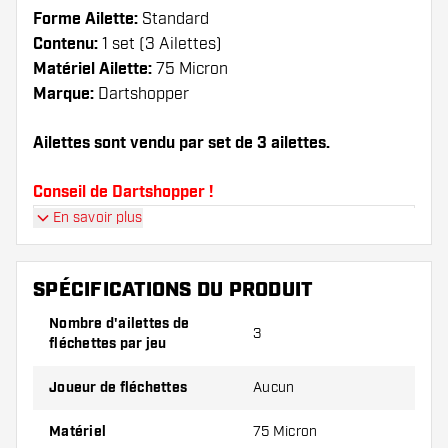
Forme Ailette:
Standard
Contenu:
1 set (3 Ailettes)
Matériel Ailette:
75 Micron
Marque:
Dartshopper
Ailettes sont vendu par set de 3 ailettes.
Conseil de Dartshopper !
En savoir plus
Veillez à disposer d'un grand nombre d'ailettes
et de tiges. Ils peuvent être endommagés ou
cassés à l'usage.
SPÉCIFICATIONS DU PRODUIT
Nombre d'ailettes de
3
Essayez une forme, un matériau ou une
fléchettes par jeu
épaisseur différents des ailettes pour découvrir
la variante qui vous convient le mieux !
Joueur de fléchettes
Aucun
Matériel
75 Micron