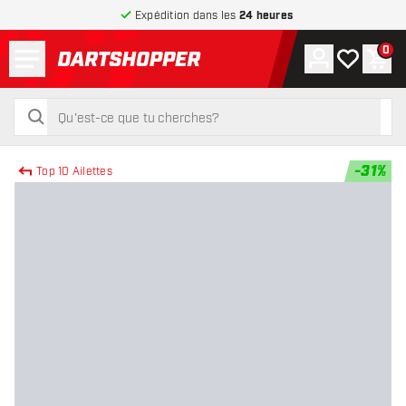
Expédition dans les
24 heures
Menu
0
Compte
Ma liste de
Pani
retour à la page d’accueil
rechercher
rechercher
-
31
%
Top 10 Ailettes