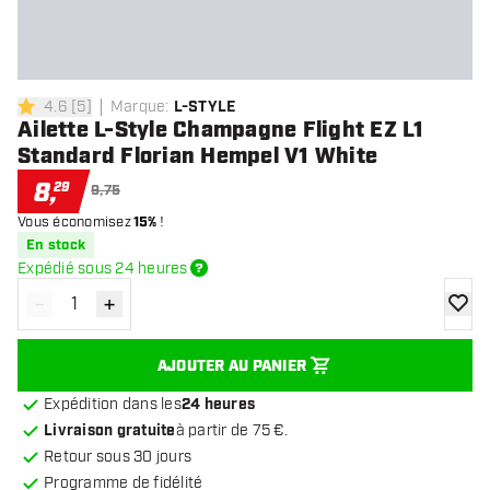
4.6
[
5
]
Marque
:
L-STYLE
4.6 étoiles de notation
Ailette L-Style Champagne Flight EZ L1
Standard Florian Hempel V1 White
8
,
29
9,75
Vous économisez
15%
!
En stock
Expédié sous 24 heures
-
+
Diminuer la quantité
Augmenter la quantité
ajoute
AJOUTER AU PANIER
Expédition dans les
24 heures
Livraison gratuite
à partir de 75 €.
Retour sous 30 jours
Programme de fidélité