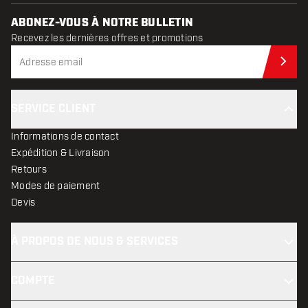
ABONEZ-VOUS À NOTRE BULLETIN
Recevez les dernières offres et promotions
Abo
SERVICE CLIENT
Informations de contact
Expédition & Livraison
Retours
Modes de paiement
Devis
À PROPOS DE NOUS & SERVICES
COMPTE