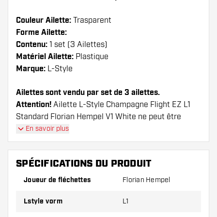
Couleur Ailette:
Trasparent
Forme Ailette:
Contenu:
1 set (3 Ailettes)
Matériel Ailette:
Plastique
Marque:
L-Style
Ailettes sont vendu par set de 3 ailettes.
Attention!
Ailette L-Style Champagne Flight EZ L1
Standard Florian Hempel V1 White ne peut être
utilisé qu'avec tiges de L-Style ou tiges en Nylon
En savoir plus
d'autres marques.
SPÉCIFICATIONS DU PRODUIT
Conseil de Dartshopper !
Joueur de fléchettes
Florian Hempel
Veillez à disposer d'un grand nombre d'ailettes
et de tiges. Ils peuvent être endommagés ou
Lstyle vorm
L1
cassés à l'usage.