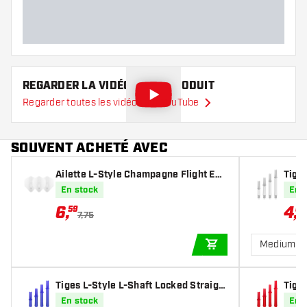
REGARDER LA VIDÉO DE CE PRODUIT
Regarder toutes les vidéos sur YouTube
SOUVENT ACHETÉ AVEC
Ailette L-Style Champagne Flight EZ
Tiges
L1 Standard White
t Whi
En stock
En 
6
,
4
,
59
67
7,75
Medium 3
AJOUTER AU PANIE
Tiges L-Style L-Shaft Locked Straigh
Tiges
t Blue
t Re
En stock
En 