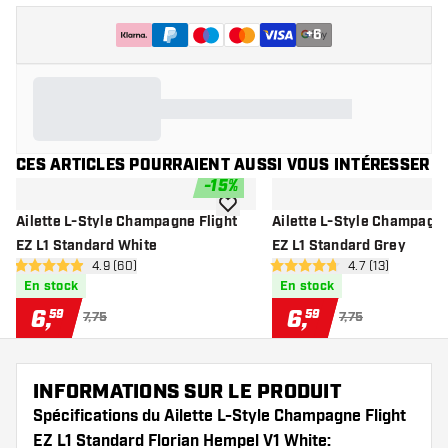
+
6
CES ARTICLES POURRAIENT AUSSI VOUS INTÉRESSER
-
15
%
ajouter à la liste de souhaits
Ailette L-Style Champagne Flight
Ailette L-Style Champagne
EZ L1 Standard White
EZ L1 Standard Grey
ouvrir le panneau des avis
4.9 (60)
ouvrir le pannea
4.7 (13)
4.9 étoiles de notation
4.7 étoiles de notation
En stock
En stock
6
,
6
,
59
59
7,75
7,75
INFORMATIONS SUR LE PRODUIT
Spécifications du Ailette L-Style Champagne Flight
EZ L1 Standard Florian Hempel V1 White: