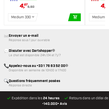
4
,
4
,
67
67
5,50
Medium 330
Medium 3
AJOUTER AU PANIE
Envoyer un e-mail
Réponse sous 1 jour ouvrable
Discuter avec Dartshopper
Service client indisponible
Le chat est disponible 24h/24 et 7j/7
Appelez-nous au +33 1 76 63 52 00
Service client indisponible
Disponible en semaine de 10h00 à 17h00
Questions fréquemment posées
Réponse directe
Expédition dans les
24 heures
Retours dans un délai d
•
140.000+ Avis