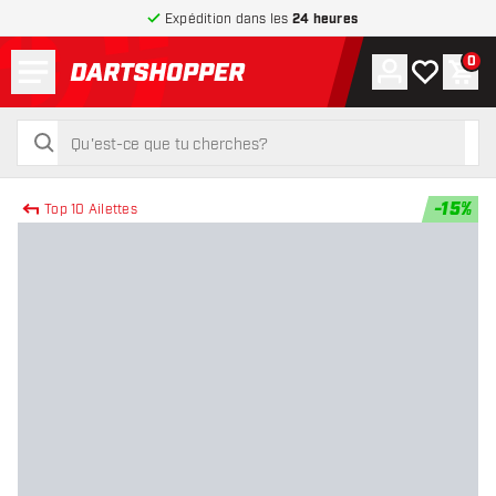
Expédition dans les
24 heures
Menu
0
Compte
Ma liste de
Pani
retour à la page d’accueil
rechercher
rechercher
-
15
%
Top 10 Ailettes