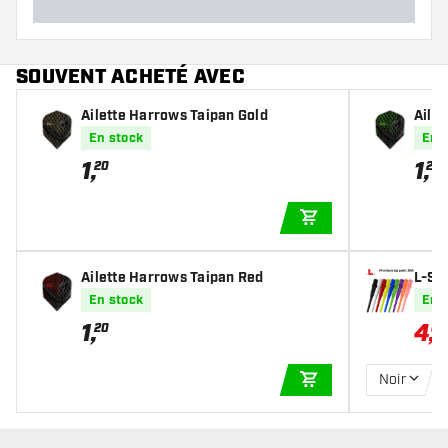
SOUVENT ACHETÉ AVEC
Ailette Harrows Taipan Gold
Aile
En stock
En 
1
,
1
,
20
20
AJOUTER AU PANIE
Ailette Harrows Taipan Red
L-St
En stock
En 
1
,
4
,
20
04
Noir
AJOUTER AU PANIE