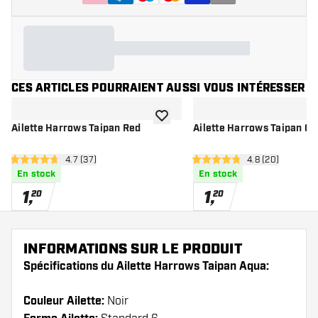
CES ARTICLES POURRAIENT AUSSI VOUS INTÉRESSER
ajouter à la liste de souhaits
Ailette Harrows Taipan Red
Ailette Harrows Taipan Go
ouvrir le panneau des avis
4.7 (37)
ouvrir le pannea
4.8 (20)
4.7 étoiles de notation
4.8 étoiles de notation
En stock
En stock
1
,
1
,
20
20
INFORMATIONS SUR LE PRODUIT
Spécifications du Ailette Harrows Taipan Aqua:
Couleur Ailette:
Noir