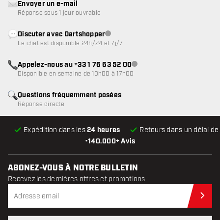
Envoyer un e-mail
Réponse sous 1 jour ouvrable
Discuter avec Dartshopper
Service client indisponible
Le chat est disponible 24h/24 et 7j/7
Appelez-nous au +33 1 76 63 52 00
Service client indisponible
Disponible en semaine de 10h00 à 17h00
Questions fréquemment posées
Réponse directe
Expédition dans les
24 heures
Retours dans un délai d
•
140.000+ Avis
ABONEZ-VOUS À NOTRE BULLETIN
Recevez les dernières offres et promotions
Abo