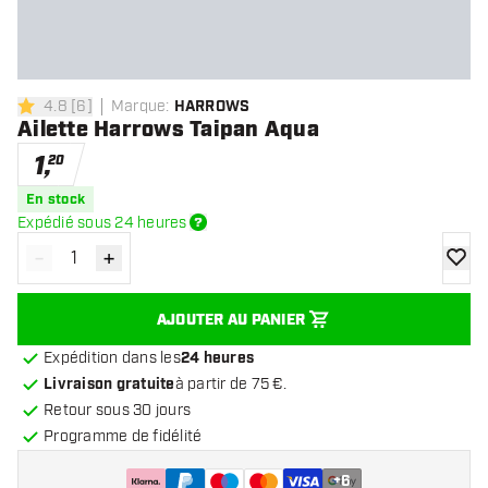
4.8
[
6
]
Marque
:
HARROWS
4.8 étoiles de notation
Ailette Harrows Taipan Aqua
1
,
20
En stock
Expédié sous 24 heures
-
+
Diminuer la quantité
Augmenter la quantité
ajoute
AJOUTER AU PANIER
Expédition dans les
24 heures
Livraison gratuite
à partir de 75 €.
Retour sous 30 jours
Programme de fidélité
+
6