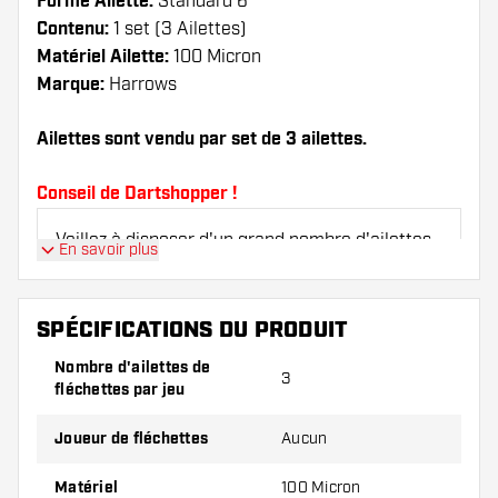
Forme Ailette:
Standard 6
Contenu:
1 set (3 Ailettes)
Matériel Ailette:
100 Micron
Marque:
Harrows
Ailettes sont vendu par set de 3 ailettes.
Conseil de Dartshopper !
Veillez à disposer d'un grand nombre d'ailettes
En savoir plus
et de tiges. Ils peuvent être endommagés ou
cassés à l'usage.
SPÉCIFICATIONS DU PRODUIT
Essayez une forme, un matériau ou une
Nombre d'ailettes de
3
épaisseur différents des ailettes pour découvrir
fléchettes par jeu
la variante qui vous convient le mieux !
Joueur de fléchettes
Aucun
Matériel
100 Micron