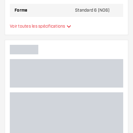
Forme
Standard 6 (NO6)
Type
Standard
Voir toutes les spécifications
Flexibilité
Main color