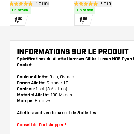
ouvrir le panneau des avis
4.9 (10)
ouvrir le panneau 
5.0 (9)
Crystalline Coated
Tough Crystalline Coated
4.9 étoiles de notation
5 étoiles de notation
En stock
En stock
1
,
1
,
20
20
INFORMATIONS SUR LE PRODUIT
Spécifications du Ailette Harrows Silika Lumen NO6 Cyan 
Coated:
Couleur Ailette:
Bleu, Orange
Forme Ailette:
Standard 6
Contenu:
1 set (3 Ailettes)
Matériel Ailette:
100 Micron
Marque:
Harrows
Ailettes sont vendu par set de 3 ailettes.
Conseil de Dartshopper !