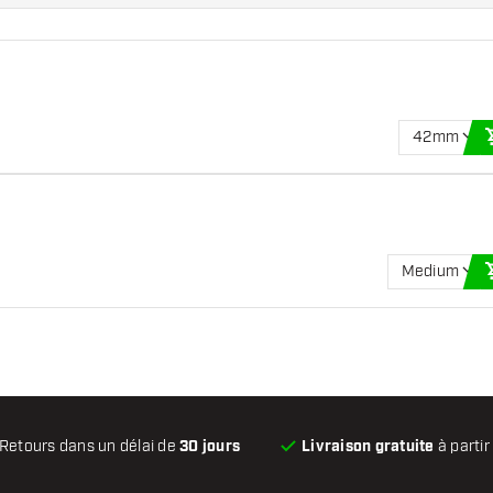
42mm
Medium
Retours dans un délai de
30 jours
Livraison gratuite
à partir