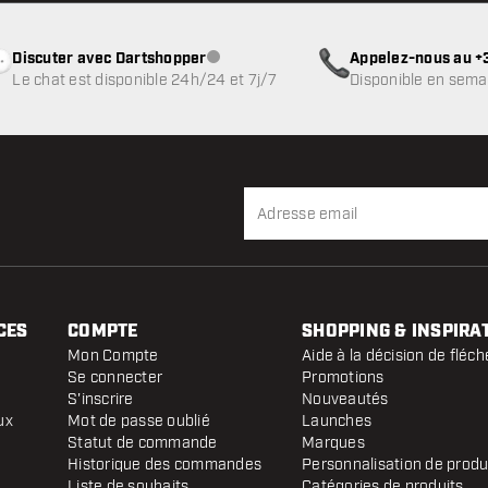
Discuter avec Dartshopper
Appelez-nous au +3
Service client indisponible
Le chat est disponible 24h/24 et 7j/7
Disponible en sema
CES
COMPTE
SHOPPING & INSPIRA
Mon Compte
Aide à la décision de fléch
Se connecter
Promotions
S'inscrire
Nouveautés
ux
Mot de passe oublié
Launches
Statut de commande
Marques
Historique des commandes
Personnalisation de produ
Liste de souhaits
Catégories de produits