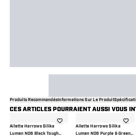
Produits Recommandés
Informations Sur Le Produit
Spécificat
CES ARTICLES POURRAIENT AUSSI VOUS I
ajouter à la liste de souhaits
ajouter
Ailette Harrows Silika
Ailette Harrows Silika
Lumen NO6 Black Tough
Lumen NO6 Purple & Green