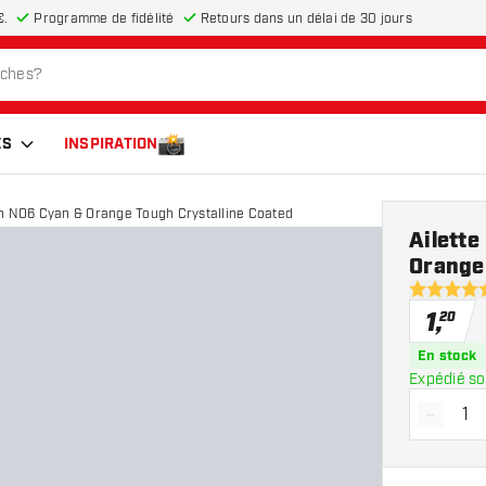
€.
Programme de fidélité
Retours dans un délai de 30 jours
ES
INSPIRATION
en NO6 Cyan & Orange Tough Crystalline Coated
Ailett
Orange
5 étoiles d
1
,
20
En stock
Expédié so
-
Diminue