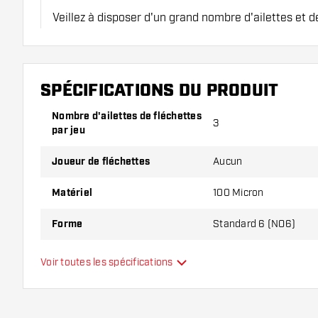
Veillez à disposer d'un grand nombre d'ailettes et de
endommagés ou cassés à l'usage.
Essayez une forme, un matériau ou une épaisseur di
SPÉCIFICATIONS DU PRODUIT
pour découvrir la variante qui vous convient le mieu
Nombre d'ailettes de fléchettes
3
par jeu
Joueur de fléchettes
Aucun
Matériel
100 Micron
Forme
Standard 6 (NO6)
Type
Standard
Voir toutes les spécifications
Flexibilité
Couleurs supplémentaires