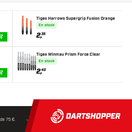
Tiges Harrows Supergrip Fusion Orange
En stock
2
,
35
AJOUTER AU PANIER
Tiges Winmau Prism Force Clear
En stock
2
,
40
AJOUTER AU PANIER
 de 75 €.
Expédition dans les
24 heures
Retours dans