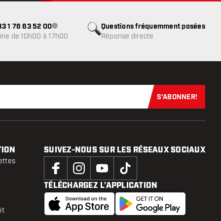
3 1 76 63 52 00
Questions fréquemment posées
Service client indisponible
ine de 10h00 à 17h00
Réponse directe
S'ABONNER!
Abonnez-vous
TION
SUIVEZ-NOUS SUR LES RÉSEAUX SOCIAUX
ettes
TÉLÉCHARGEZ L’APPLICATION
it