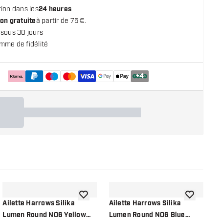
ion dans les
24 heures
on gratuite
à partir de 75 €.
 sous 30 jours
mme de fidélité
+
4
 la liste de souhaits
ajouter à la liste de souhaits
ajouter à la
Ailette Harrows Silika
Ailette Harrows Silika
A
Lumen Round NO6 Yellow
Lumen Round NO6 Blue
L