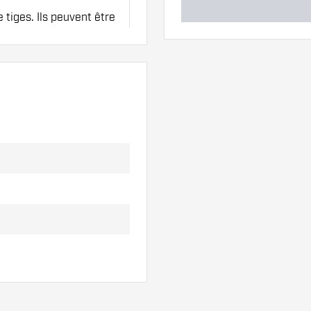
 tiges. Ils peuvent être
fférents des ailettes
x !