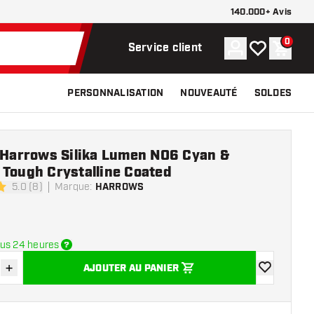
140.000+ Avis
0
Compte
Ma liste de s
Panier
Service client
PERSONNALISATION
NOUVEAUTÉ
SOLDES
e Harrows Silika Lumen NO6 Cyan &
 Tough Crystalline Coated
5.0 (8)
Marque
:
HARROWS
e notation
us 24 heures
+
AJOUTER AU PANIER
r la quantité
Augmenter la quantité
ajouter à la 