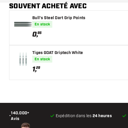
SOUVENT ACHETÉ AVEC
Main color
Bull's Steel Dart Grip Points
En stock
0
,
95
Tiges GOAT Griptech White
En stock
1
,
29
140.000+
•
Expédition dans les
24 heures
Avis