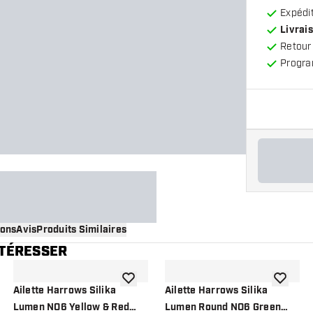
Expédit
Livrais
Retour
Progra
ions
Avis
Produits Similaires
NTÉRESSER
 à la liste de souhaits
ajouter à la liste de souhaits
ajouter à
Ailette Harrows Silika
Ailette Harrows Silika
Lumen NO6 Yellow & Red
Lumen Round NO6 Green