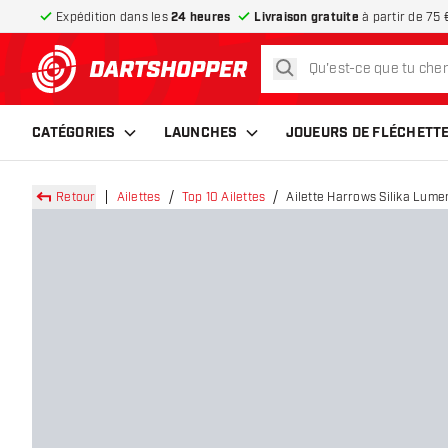
Expédition dans les
24 heures
Livraison gratuite
à partir de 75 
rechercher
retour à la page d’accueil
CATÉGORIES
LAUNCHES
JOUEURS DE FLÉCHETT
Retour
Ailettes
Top 10 Ailettes
Ailette Harrows Silika Lum