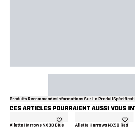
Produits Recommandés
Informations Sur Le Produit
Spécificat
CES ARTICLES POURRAIENT AUSSI VOUS I
ajouter à la liste de souhaits
ajouter
Ailette Harrows NX90 Blue
Ailette Harrows NX90 Red