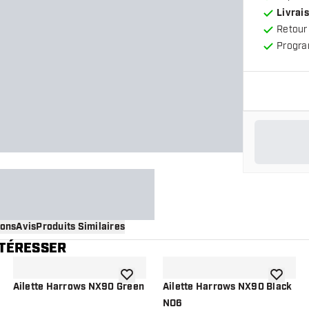
Livrais
Retour
Progra
ions
Avis
Produits Similaires
NTÉRESSER
 à la liste de souhaits
ajouter à la liste de souhaits
ajouter à
Ailette Harrows NX90 Green
Ailette Harrows NX90 Black
NO6