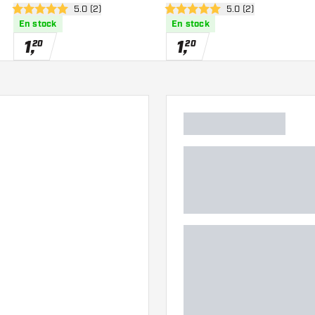
des avis
ouvrir le panneau des avis
5.0 (2)
ouvrir le panneau de
5.0 (2)
5 étoiles de notation
5 étoiles de notation
En stock
En stock
1
,
1
,
20
20