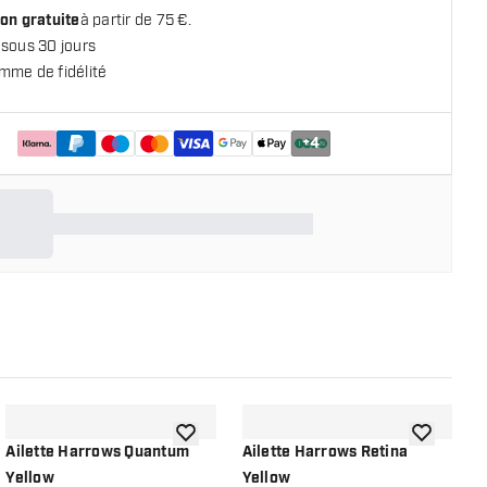
on gratuite
à partir de 75 €.
 sous 30 jours
mme de fidélité
+
4
 la liste de souhaits
ajouter à la liste de souhaits
ajouter à la
Ailette Harrows Quantum
Ailette Harrows Retina
A
Yellow
Yellow