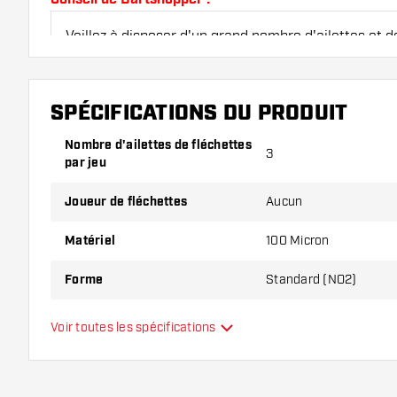
Veillez à disposer d'un grand nombre d'ailettes et de
endommagés ou cassés à l'usage.
SPÉCIFICATIONS DU PRODUIT
Essayez une forme, un matériau ou une épaisseur di
pour découvrir la variante qui vous convient le mieu
Nombre d'ailettes de fléchettes
3
par jeu
Joueur de fléchettes
Aucun
Matériel
100 Micron
Forme
Standard (NO2)
Type
Standard
Voir toutes les spécifications
Flexibilité
Main color