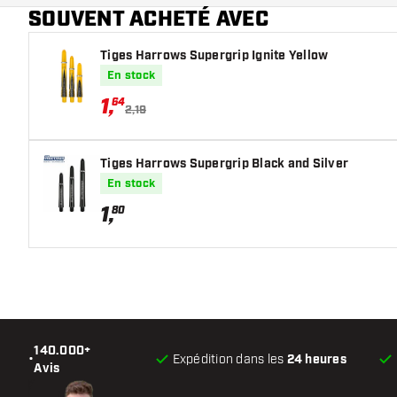
SOUVENT ACHETÉ AVEC
Tiges Harrows Supergrip Ignite Yellow
En stock
1
,
64
2,19
Tiges Harrows Supergrip Black and Silver
En stock
1
,
80
140.000+
•
Expédition dans les
24 heures
Avis