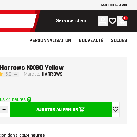
140.000+ Avis
0
Compte
Ma liste de s
Panier
Service client
PERSONNALISATION
NOUVEAUTÉ
SOLDES
e Harrows NX90 Yellow
5.0 (4)
Marque
:
HARROWS
e notation
us 24 heures
+
AJOUTER AU PANIER
r la quantité
Augmenter la quantité
ajouter à la 
ion dans les
24 heures