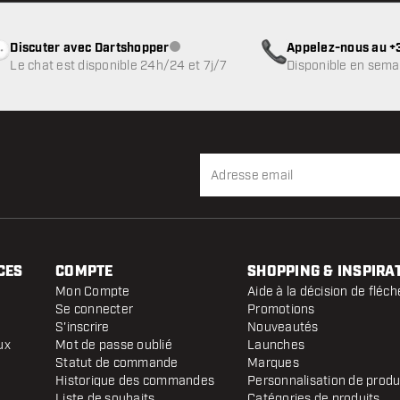
Discuter avec Dartshopper
Appelez-nous au +3
Service client indisponible
Le chat est disponible 24h/24 et 7j/7
Disponible en sema
CES
COMPTE
SHOPPING & INSPIRA
Mon Compte
Aide à la décision de fléch
Se connecter
Promotions
S'inscrire
Nouveautés
ux
Mot de passe oublié
Launches
Statut de commande
Marques
Historique des commandes
Personnalisation de produ
Liste de souhaits
Catégories de produits