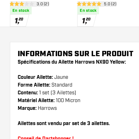
ouvrir le panneau des avis
3.0 (2)
ouvrir le panneau 
5.0 (2)
3 étoiles de notation
5 étoiles de notation
En stock
En stock
1
,
1
,
20
20
INFORMATIONS SUR LE PRODUIT
Spécifications du Ailette Harrows NX90 Yellow:
Couleur Ailette:
Jaune
Forme Ailette:
Standard
Contenu:
1 set (3 Ailettes)
Matériel Ailette:
100 Micron
Marque:
Harrows
Ailettes sont vendu par set de 3 ailettes.
Conseil de Dartshopper !