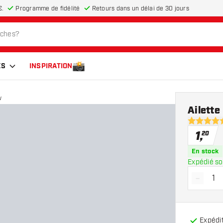
€.
Programme de fidélité
Retours dans un délai de 30 jours
ES
INSPIRATION
w
Ailett
5 étoiles d
1
,
20
En stock
Expédié so
-
Diminue
Expédit