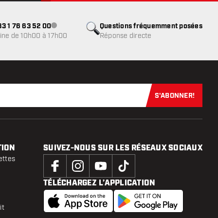
3 1 76 63 52 00
Questions fréquemment posées
Service client indisponible
ine de 10h00 à 17h00
Réponse directe
S'ABONNER!
Abonnez-vous
TION
SUIVEZ-NOUS SUR LES RÉSEAUX SOCIAUX
ettes
TÉLÉCHARGEZ L’APPLICATION
it