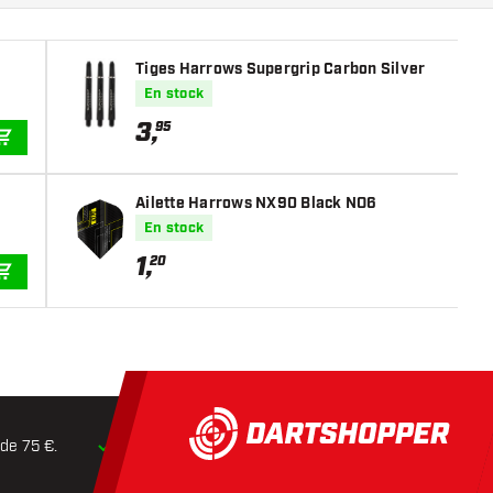
Tiges Harrows Supergrip Carbon Silver
En stock
3
,
95
AJOUTER AU PANIER
Ailette Harrows NX90 Black NO6
En stock
1
,
20
AJOUTER AU PANIER
 de 75 €.
Expédition dans les
24 heures
Retours dans