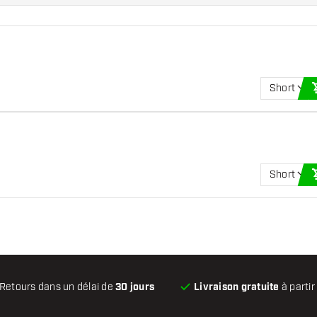
Short
Short
Retours dans un délai de
30 jours
Livraison gratuite
à partir