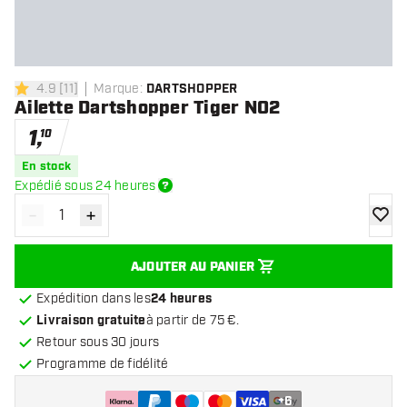
4.9
[
11
]
Marque
:
DARTSHOPPER
4.9 étoiles de notation
Ailette Dartshopper Tiger NO2
1
,
10
En stock
Expédié sous 24 heures
-
+
Diminuer la quantité
Augmenter la quantité
ajoute
AJOUTER AU PANIER
Expédition dans les
24 heures
Livraison gratuite
à partir de 75 €.
Retour sous 30 jours
Programme de fidélité
+
6