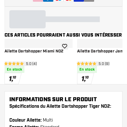
CES ARTICLES POURRAIENT AUSSI VOUS INTÉRESSER
ajouter à la liste de souhaits
Ailette Dartshopper Miami NO2
Ailette Dartshopper Jama
ouvrir le panneau des avis
5.0 (4)
ouvrir le pannea
5.0 (9)
5 étoiles de notation
5 étoiles de notation
En stock
En stock
1
,
1
,
10
10
INFORMATIONS SUR LE PRODUIT
Spécifications du Ailette Dartshopper Tiger NO2:
Couleur Ailette:
Multi