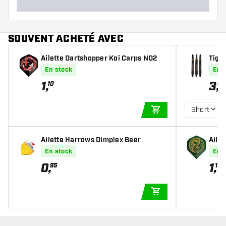
SOUVENT ACHETÉ AVEC
Ailette Dartshopper Koi Carps NO2
Tige
d
En stock
En 
1
,
3
,
10
95
Short
AJOUTER AU PANIE
Ailette Harrows Dimplex Beer
Aile
2
En stock
En 
0
,
1
,
95
15
AJOUTER AU PANIE