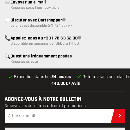
Envoyer un e-mail
Réponse sous 1 jour ouvrable
Discuter avec Dartshopper
Service client indisponible
Le chat est disponible 24h/24 et 7j/7
Appelez-nous au +33 1 76 63 52 00
Service client indisponible
Disponible en semaine de 10h00 à 17h00
Questions fréquemment posées
Réponse directe
Expédition dans les
24 heures
Retours dans un délai d
•
140.000+ Avis
ABONEZ-VOUS À NOTRE BULLETIN
Recevez les dernières offres et promotions
Abo