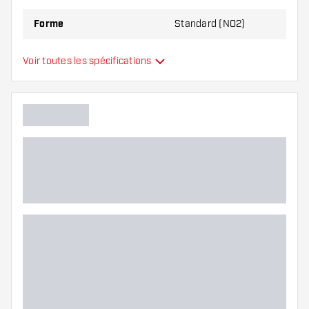
Forme
Standard (NO2)
Type
Standard
Voir toutes les spécifications
Flexibilité
Main color