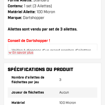
Forme Ailette:
Standard
Contenu:
1 set (3 Ailettes)
Matériel Ailette:
100 Micron
Marque:
Dartshopper
Ailettes sont vendu par set de 3 ailettes.
Conseil de Dartshopper !
Veillez à disposer d'un grand nombre d'ailettes
En savoir plus
et de tiges. Ils peuvent être endommagés ou
cassés à l'usage.
SPÉCIFICATIONS DU PRODUIT
Essayez une forme, un matériau ou une
Nombre d'ailettes de
3
épaisseur différents des ailettes pour découvrir
fléchettes par jeu
la variante qui vous convient le mieux !
Joueur de fléchettes
Aucun
Matériel
100 Micron