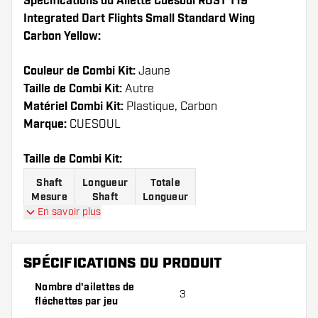
Spécifications du Ailette Cuesoul ROST T19
Integrated Dart Flights Small Standard Wing
Carbon Yellow:
Couleur de Combi Kit:
Jaune
Taille de Combi Kit:
Autre
Matériel Combi Kit:
Plastique, Carbon
Marque:
CUESOUL
Taille de Combi Kit:
Shaft
Longueur
Totale
Mesure
Shaft
Longueur
En savoir plus
Mesure
24 mm
64 mm
1
SPÉCIFICATIONS DU PRODUIT
Mesure
27 mm
67 mm
2
Nombre d'ailettes de
3
fléchettes par jeu
Mesure