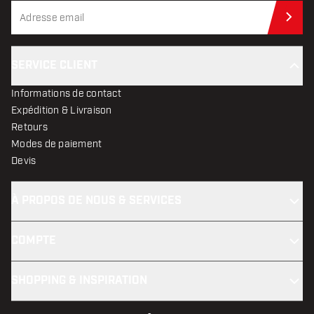
Abo
SERVICE CLIENT
Informations de contact
Expédition & Livraison
Retours
Modes de paiement
Devis
À PROPOS DE NOUS & SERVICES
COMPTE
SHOPPING & INSPIRATION