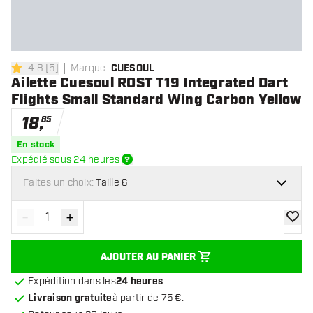
4.8
[
5
]
Marque
:
CUESOUL
4.8 étoiles de notation
Ailette Cuesoul ROST T19 Integrated Dart
Flights Small Standard Wing Carbon Yellow
18
,
85
En stock
Expédié sous 24 heures
Faites un choix:
Taille 6
-
+
Diminuer la quantité
Augmenter la quantité
ajoute
AJOUTER AU PANIER
Expédition dans les
24 heures
Livraison gratuite
à partir de 75 €.