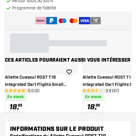
Retour sous 30 jours
Programme de fidélité
+
6
CES ARTICLES POURRAIENT AUSSI VOUS INTÉRESSER
ajouter à la liste de souhaits
Ailette Cuesoul ROST T19
Ailette Cuesoul ROST T19
Integrated Dart Flights Small
Integrated Dart Flights Sm
ouvrir le panneau des avis
5.0 (2)
ouvrir le pannea
3.6 (37)
Standard Wing Carbon Orange
Standard Wing Carbon Bla
5 étoiles de notation
3.6 étoiles de notation
En stock
En stock
18
,
18
,
85
85
INFORMATIONS SUR LE PRODUIT