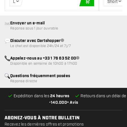
L
Short
AJOUTER AU PANIE
Envoyer un e-mail
Réponse sous 1 jour ouvrable
Discuter avec Dartshopper
Service client indisponible
Le chat est disponible 24h/24 et 7j/7
Appelez-nous au +33 1 76 63 52 00
Service client indisponible
Disponible en semaine de 10h00 à 17h00
Questions fréquemment posées
Réponse directe
Expédition dans les
24 heures
Retours dans un délai d
•
140.000+ Avis
ABONEZ-VOUS À NOTRE BULLETIN
Recevez les dernières offres et promotions