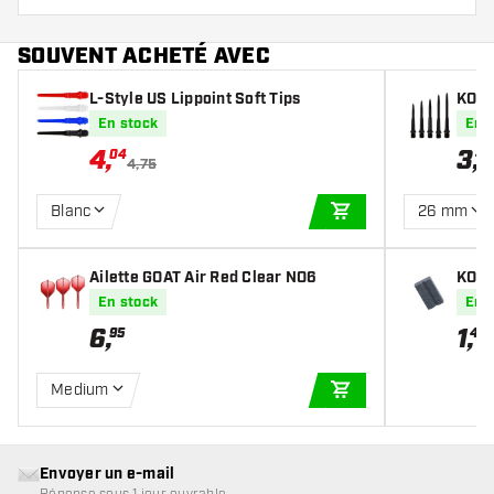
SOUVENT ACHETÉ AVEC
L-Style US Lippoint Soft Tips
KOTO
ck
En stock
En 
4
,
3
,
04
45
4,75
Blanc
26 mm
AJOUTER AU PANIE
Ailette GOAT Air Red Clear NO6
KOTO
En stock
En 
6
,
1
,
95
45
Medium
AJOUTER AU PANIE
Envoyer un e-mail