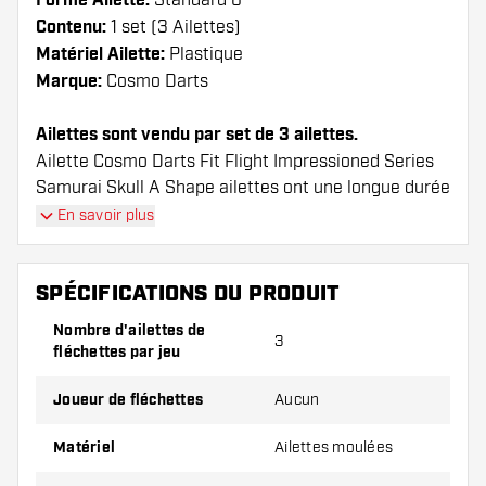
Forme Ailette:
Standard 6
Contenu:
1 set (3 Ailettes)
Matériel Ailette:
Plastique
Marque:
Cosmo Darts
Ailettes sont vendu par set de 3 ailettes.
Ailette Cosmo Darts Fit Flight Impressioned Series
Samurai Skull A Shape ailettes ont une longue durée
de vie. Ces ailettes ne peuvent être utilisées qu'avec
En savoir plus
les tiges Cosmo Fit.
SPÉCIFICATIONS DU PRODUIT
Conseil de Dartshopper !
Nombre d'ailettes de
Veillez à disposer d'un grand nombre d'ailettes
3
fléchettes par jeu
et de tiges. Ils peuvent être endommagés ou
cassés à l'usage.
Joueur de fléchettes
Aucun
Matériel
Ailettes moulées
Essayez une forme, un matériau ou une
épaisseur différents des ailettes pour découvrir