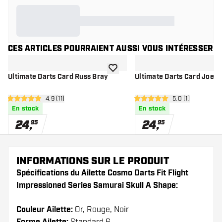
CES ARTICLES POURRAIENT AUSSI VOUS INTÉRESSER
ajouter à la liste de souhaits
Ultimate Darts Card Russ Bray
Ultimate Darts Card Joe C
ouvrir le panneau des avis
4.9 (11)
ouvrir le pannea
5.0 (1)
4.9 étoiles de notation
5 étoiles de notation
En stock
En stock
24
,
24
,
95
95
INFORMATIONS SUR LE PRODUIT
Spécifications du Ailette Cosmo Darts Fit Flight
Impressioned Series Samurai Skull A Shape:
Couleur Ailette:
Or, Rouge, Noir