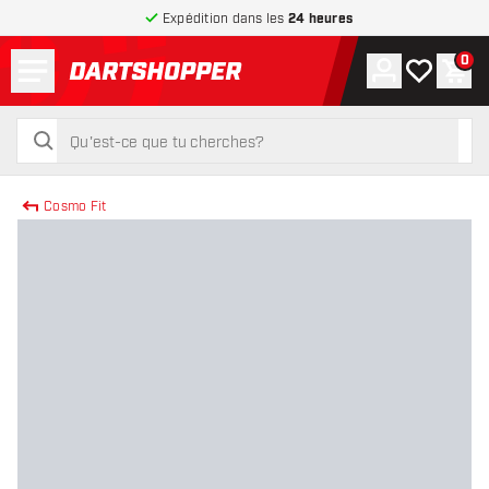
Expédition dans les
24 heures
Menu
0
Compte
Ma liste de
Pani
retour à la page d’accueil
rechercher
rechercher
Cosmo Fit