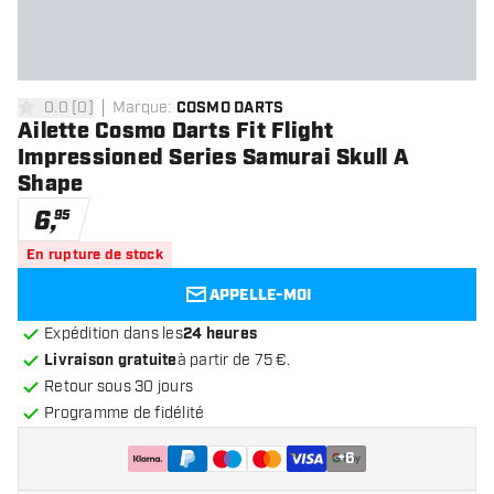
0.0
[
0
]
Marque
:
COSMO DARTS
0 étoiles de notation
Ailette Cosmo Darts Fit Flight
Impressioned Series Samurai Skull A
Shape
6
,
95
En rupture de stock
APPELLE-MOI
Expédition dans les
24 heures
Livraison gratuite
à partir de 75 €.
Retour sous 30 jours
Programme de fidélité
+
6