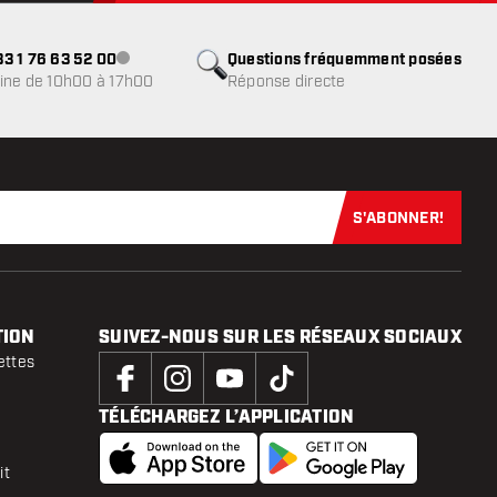
3 1 76 63 52 00
Questions fréquemment posées
Service client indisponible
ine de 10h00 à 17h00
Réponse directe
S'ABONNER!
Abonnez-vous
TION
SUIVEZ-NOUS SUR LES RÉSEAUX SOCIAUX
ettes
TÉLÉCHARGEZ L’APPLICATION
it