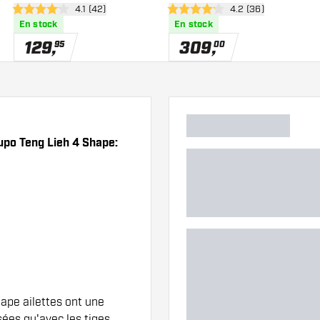
des avis
ouvrir le panneau des avis
4.1 (42)
ouvrir le panneau de
4.2 (36)
4.1 étoiles de notation
4.2 étoiles de notation
En stock
En stock
129
,
309
,
95
00
Pupo Teng Lieh 4 Shape:
hape ailettes ont une
sées qu'avec les tiges