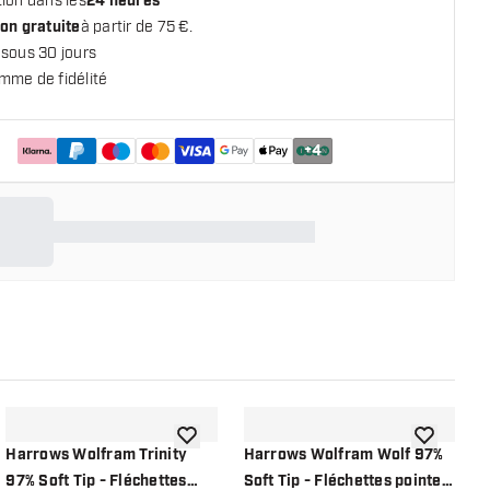
ion dans les
24 heures
on gratuite
à partir de 75 €.
 sous 30 jours
mme de fidélité
+
4
 la liste de souhaits
ajouter à la liste de souhaits
ajouter à la
Harrows Wolfram Trinity
Harrows Wolfram Wolf 97%
H
97% Soft Tip - Fléchettes
Soft Tip - Fléchettes pointe
-