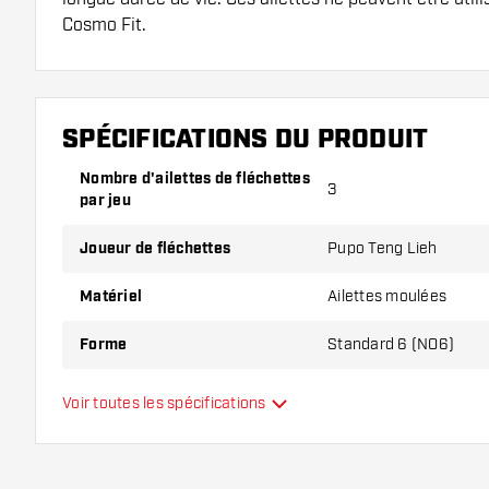
Cosmo Fit.
Conseil de Dartshopper !
Veillez à disposer d'un grand nombre d'ailettes et de
SPÉCIFICATIONS DU PRODUIT
endommagés ou cassés à l'usage.
Nombre d'ailettes de fléchettes
3
par jeu
Essayez une forme, un matériau ou une épaisseur di
pour découvrir la variante qui vous convient le mieu
Joueur de fléchettes
Pupo Teng Lieh
Matériel
Ailettes moulées
Forme
Standard 6 (NO6)
Type
Ailettes moulées
Voir toutes les spécifications
Flexibilité
Couleurs supplémentaires