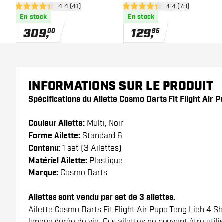
ouvrir le panneau des avis
4.4 (41)
ouvrir le panneau 
4.4 (78)
4.4 étoiles de notation
4.4 étoiles de notation
En stock
En stock
309
,
129
,
00
95
INFORMATIONS SUR LE PRODUIT
Spécifications du Ailette Cosmo Darts Fit Flight Air 
Couleur Ailette:
Multi, Noir
Forme Ailette:
Standard 6
Contenu:
1 set (3 Ailettes)
Matériel Ailette:
Plastique
Marque:
Cosmo Darts
Ailettes sont vendu par set de 3 ailettes.
Ailette Cosmo Darts Fit Flight Air Pupo Teng Lieh 4 S
longue durée de vie. Ces ailettes ne peuvent être utili