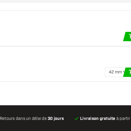
42 mm
Retours dans un délai de
30 jours
Livraison gratuite
à partir