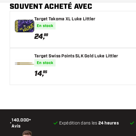
SOUVENT ACHETÉ AVEC
Main color
Target Takoma XL Luke Littler
En stock
24
,
99
Target Swiss Points SLK Gold Luke Littler
En stock
14
,
95
140.000+
•
Expédition dans les
24 heures
Avis