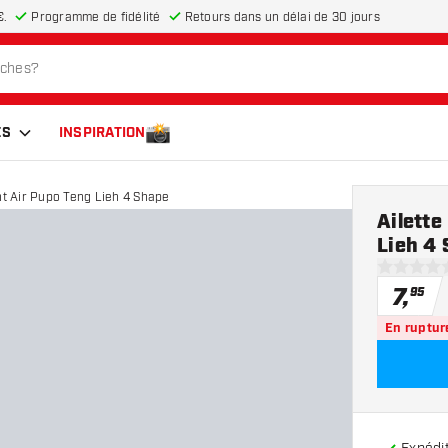
€.
Programme de fidélité
Retours dans un délai de 30 jours
ES
INSPIRATION
ght Air Pupo Teng Lieh 4 Shape
Ailette
Lieh 4
0 étoiles d
7
,
95
En ruptur