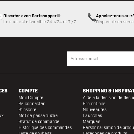
Discuter avec Dartshopper
Appelez-nous au +3
Service client indisponible
Le chat est disponible 24h/24 et 7j/7
Disponible en sema
CES
COMPTE
SHOPPING & INSPIRA
Mon Compte
Aide à la décision de fléch
Se connecter
Promotions
S'inscrire
Nouveautés
ux
Mot de passe oublié
Launches
Statut de commande
Marques
Historique des commandes
Personnalisation de produ
Liste de souhaits
Catégories de produits