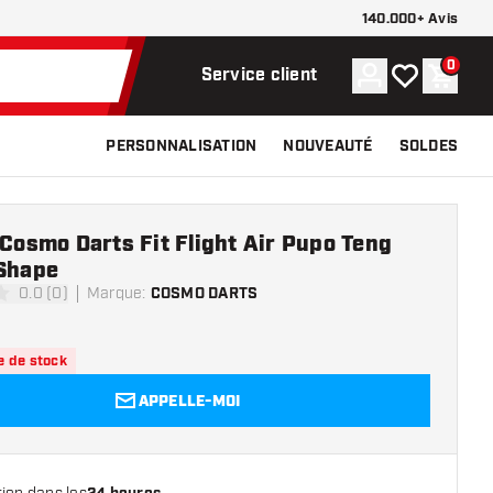
140.000+ Avis
0
Compte
Ma liste de s
Panier
Service client
PERSONNALISATION
NOUVEAUTÉ
SOLDES
 Cosmo Darts Fit Flight Air Pupo Teng
 Shape
0.0 (0)
Marque
:
COSMO DARTS
e notation
e de stock
APPELLE-MOI