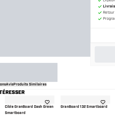
Expédit
Livrais
Retour
Progra
ions
Avis
Produits Similaires
NTÉRESSER
 à la liste de souhaits
ajouter à la liste de souhaits
ajouter à
Cible GranBoard Dash Green
GranBoard 132 Smartboard
Smartboard