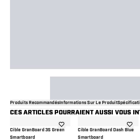
Produits Recommandés
Informations Sur Le Produit
Spécificat
CES ARTICLES POURRAIENT AUSSI VOUS I
ajouter à la liste de souhaits
ajouter
Cible GranBoard 3S Green
Cible GranBoard Dash Blue
Smartboard
Smartboard