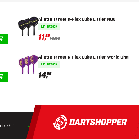
Ailette Target K-Flex Luke Littler NO6
En stock
11
,
99
19,99
AJOUTER AU PANIER
Ailette Target K-Flex Luke Littler World Champ
En stock
14
,
95
AJOUTER AU PANIER
 de 75 €.
Expédition dans les
24 heures
Retours dans