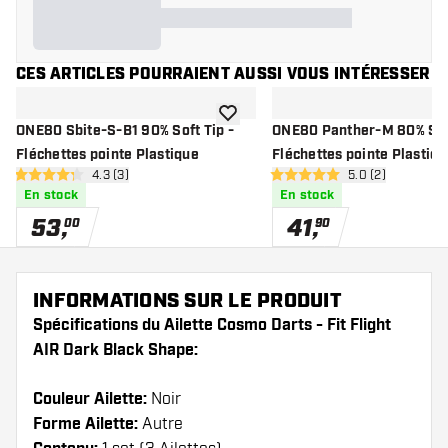
CES ARTICLES POURRAIENT AUSSI VOUS INTÉRESSER
ajouter à la liste de souhaits
ONE80 Sbite-S-B1 90% Soft Tip -
ONE80 Panther-M 80% Soft
Fléchettes pointe Plastique
Fléchettes pointe Plastiqu
ouvrir le panneau des avis
4.3 (3)
ouvrir le pannea
5.0 (2)
4.3 étoiles de notation
5 étoiles de notation
En stock
En stock
53
,
41
,
00
90
INFORMATIONS SUR LE PRODUIT
Spécifications du Ailette Cosmo Darts - Fit Flight
AIR Dark Black Shape:
Couleur Ailette:
Noir
Forme Ailette:
Autre