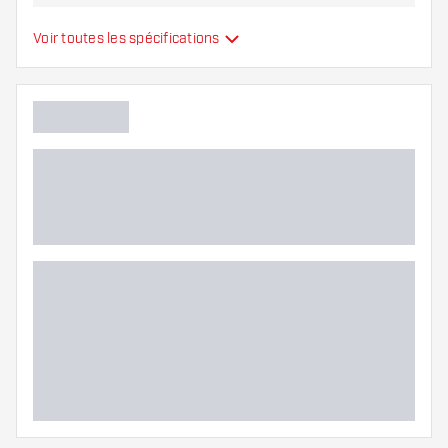
Type
Ailettes moulées
Voir toutes les spécifications
Flexibilité
Main color