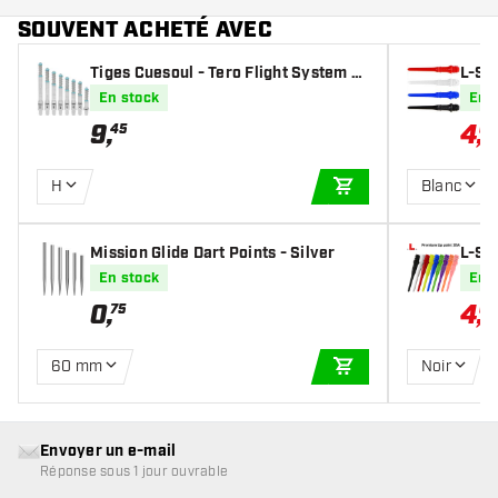
SOUVENT ACHETÉ AVEC
Tiges Cuesoul - Tero Flight System A
L-Sty
K7 - Ice Clear
En stock
En 
9
,
4
,
45
04
H
Blanc
AJOUTER AU PANIE
Mission Glide Dart Points - Silver
L-St
En stock
En 
0
,
4
,
75
04
60 mm
Noir
AJOUTER AU PANIE
Envoyer un e-mail
Réponse sous 1 jour ouvrable