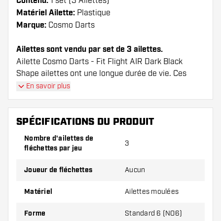
Contenu:
1 set (3 Ailettes)
Matériel Ailette:
Plastique
Marque:
Cosmo Darts
Ailettes sont vendu par set de 3 ailettes.
Ailette Cosmo Darts - Fit Flight AIR Dark Black
Shape ailettes ont une longue durée de vie. Ces
ailettes ne peuvent être utilisées qu'avec les tiges
En savoir plus
Cosmo Fit.
SPÉCIFICATIONS DU PRODUIT
Conseil de Dartshopper !
Nombre d'ailettes de
Veillez à disposer d'un grand nombre d'ailettes
3
fléchettes par jeu
et de tiges. Ils peuvent être endommagés ou
cassés à l'usage.
Joueur de fléchettes
Aucun
Matériel
Ailettes moulées
Essayez une forme, un matériau ou une
épaisseur différents des ailettes pour découvrir
Forme
Standard 6 (NO6)
la variante qui vous convient le mieux !