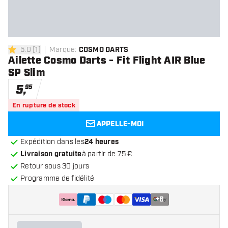
5.0
[
1
]
Marque
:
COSMO DARTS
5 étoiles de notation
Ailette Cosmo Darts - Fit Flight AIR Blue
SP Slim
5
,
95
En rupture de stock
APPELLE-MOI
Expédition dans les
24 heures
Livraison gratuite
à partir de 75 €.
Retour sous 30 jours
Programme de fidélité
+
6