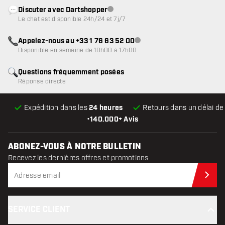
Discuter avec Dartshopper
Service client indisponible
Le chat est disponible 24h/24 et 7j/7
Appelez-nous au +33 1 76 63 52 00
Service client indisponible
Disponible en semaine de 10h00 à 17h00
Questions fréquemment posées
Réponse directe
Expédition dans les
24 heures
Retours dans un délai d
•
140.000+ Avis
ABONEZ-VOUS À NOTRE BULLETIN
Recevez les dernières offres et promotions
Abo
SERVICE CLIENT