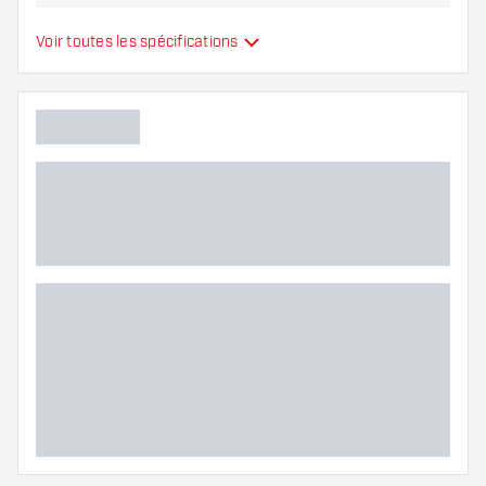
Type
Ailettes moulées
Voir toutes les spécifications
Flexibilité
Main color