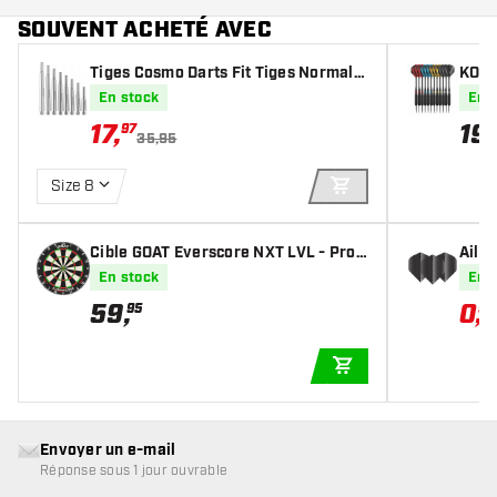
SOUVENT ACHETÉ AVEC
Tiges Cosmo Darts Fit Tiges Normal -
KOTO 
Super Duralumin - Metal - Locked
Fléch
En stock
En 
17
,
19
,
97
35,95
Size 8
AJOUTER AU PANIE
Cible GOAT Everscore NXT LVL - Prof
Aile
essionnelle
k
En stock
En 
59
,
0
,
95
98
AJOUTER AU PANIE
Envoyer un e-mail
Réponse sous 1 jour ouvrable