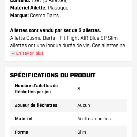
Contenu:
1 set (3 Ailettes)
Matériel Ailette:
Plastique
Marque:
Cosmo Darts
Ailettes sont vendu par set de 3 ailettes.
Ailette Cosmo Darts - Fit Flight AIR Blue SP Slim
ailettes ont une longue durée de vie. Ces ailettes ne
peuvent être utilisées qu'avec les tiges Cosmo Fit.
En savoir plus
Conseil de Dartshopper !
SPÉCIFICATIONS DU PRODUIT
Veillez à disposer d'un grand nombre d'ailettes
Nombre d'ailettes de
et de tiges. Ils peuvent être endommagés ou
3
fléchettes par jeu
cassés à l'usage.
Joueur de fléchettes
Aucun
Essayez une forme, un matériau ou une
Matériel
Ailettes moulées
épaisseur différents des ailettes pour découvrir
la variante qui vous convient le mieux !
Forme
Slim