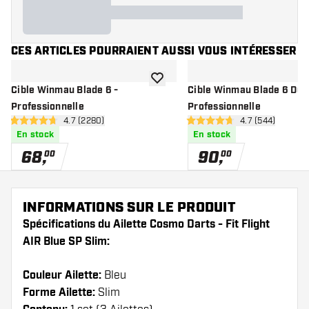
CES ARTICLES POURRAIENT AUSSI VOUS INTÉRESSER
ajouter à la liste de souhaits
Cible Winmau Blade 6 -
Cible Winmau Blade 6 Dual
Professionnelle
Professionnelle
ouvrir le panneau des avis
4.7 (2280)
ouvrir le panne
4.7 (544)
4.7 étoiles de notation
4.7 étoiles de notation
En stock
En stock
68
,
90
,
00
00
INFORMATIONS SUR LE PRODUIT
Spécifications du Ailette Cosmo Darts - Fit Flight
AIR Blue SP Slim:
Couleur Ailette:
Bleu
Forme Ailette:
Slim