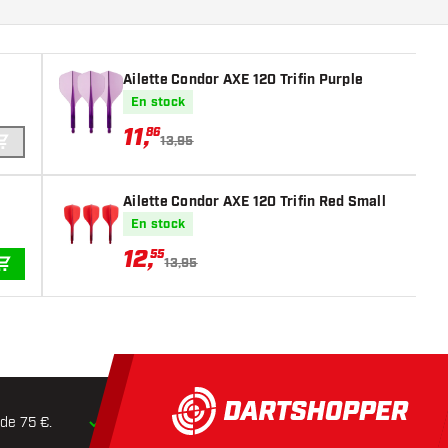
Ailette Condor AXE 120 Trifin Purple
En stock
11
,
86
13,95
AJOUTER AU PANIER
Ailette Condor AXE 120 Trifin Red Small
En stock
12
,
55
13,95
AJOUTER AU PANIER
 de 75 €.
Expédition dans les
24 heures
Retours dans