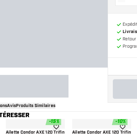
Diminue
Expédit
Livrais
Retour
Progra
ions
Avis
Produits Similaires
NTÉRESSER
-
15
%
-
10
%
 à la liste de souhaits
ajouter à la liste de souhaits
ajouter à
Ailette Condor AXE 120 Trifin
Ailette Condor AXE 120 Trifin