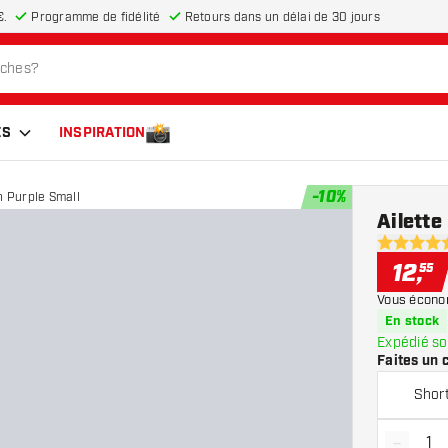
€.
Programme de fidélité
Retours dans un délai de 30 jours
ES
INSPIRATION
-
10
%
n Purple Small
Ailette
4.9 étoiles
12
,
55
Vous écono
En stock
Expédié so
Faites un 
Shor
-