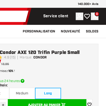
140.000+ Avis
0
Compte
Ma liste de s
Panier
Service client
PERSONNALISATION
NOUVEAUTÉ
SOLDES
 Condor AXE 120 Trifin Purple Small
4.9 (15)
Marque
:
CONDOR
 de notation
13,95
misez
10%
!
us 24 heures
choix
:
t
Medium
Long
+
AJOUTER AU PANIER