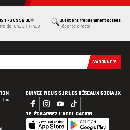
3 1 76 63 52 00
Questions fréquemment posées
Service client indisponible
ine de 10h00 à 17h00
Réponse directe
S'ABONNER!
Abonnez-vous
TION
SUIVEZ-NOUS SUR LES RÉSEAUX SOCIAUX
ettes
TÉLÉCHARGEZ L’APPLICATION
it