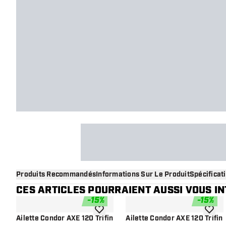
Produits Recommandés
Informations Sur Le Produit
Spécificat
CES ARTICLES POURRAIENT AUSSI VOUS I
-
15
%
-
15
%
ajouter à la liste de souhaits
ajouter
Ailette Condor AXE 120 Trifin
Ailette Condor AXE 120 Trifin