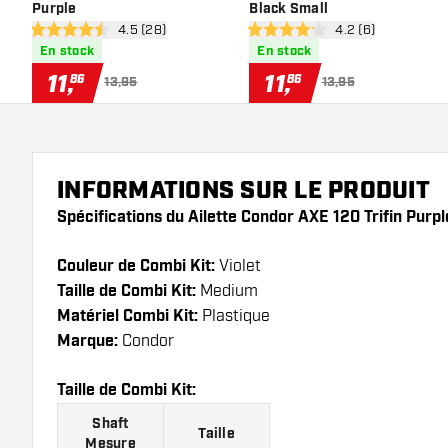
Purple
Black Small
ouvrir le panneau des avis
4.5 (28)
ouvrir le panneau 
4.2 (6)
4.5 étoiles de notation
4.2 étoiles de notation
En stock
En stock
11
,
11
,
86
86
13,95
13,95
INFORMATIONS SUR LE PRODUIT
Spécifications du Ailette Condor AXE 120 Trifin Purpl
Couleur de Combi Kit:
Violet
Taille de Combi Kit:
Medium
Matériel Combi Kit:
Plastique
Marque:
Condor
Taille de Combi Kit:
Shaft
Taille
Mesure