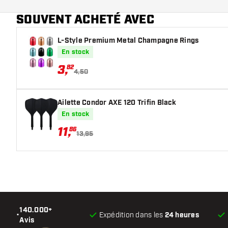
Main color
SOUVENT ACHETÉ AVEC
Longueur du shaft
L-Style Premium Metal Champagne Rings
En stock
3
,
82
4,50
Ailette Condor AXE 120 Trifin Black
En stock
11
,
86
13,95
140.000+
•
Expédition dans les
24 heures
Avis