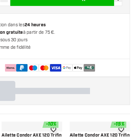
r la quantité
Augmenter la quantité
ajouter à la 
ion dans les
24 heures
on gratuite
à partir de 75 €.
 sous 30 jours
mme de fidélité
+
4
-
10
%
-
15
%
 la liste de souhaits
ajouter à la liste de souhaits
ajouter à la
Ailette Condor AXE 120 Trifin
Ailette Condor AXE 120 Trifin
A