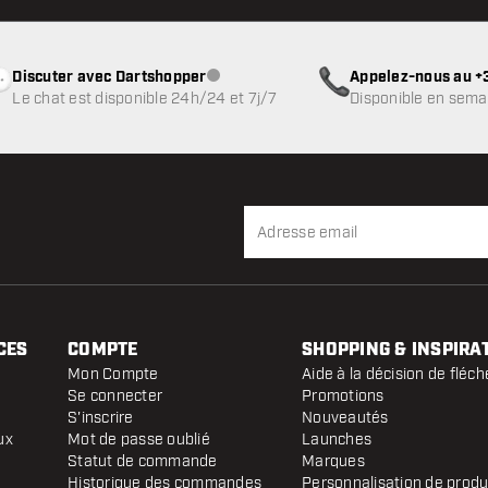
Discuter avec Dartshopper
Appelez-nous au +3
Service client indisponible
Le chat est disponible 24h/24 et 7j/7
Disponible en sema
CES
COMPTE
SHOPPING & INSPIRA
Mon Compte
Aide à la décision de fléch
Se connecter
Promotions
S'inscrire
Nouveautés
ux
Mot de passe oublié
Launches
Statut de commande
Marques
Historique des commandes
Personnalisation de produ