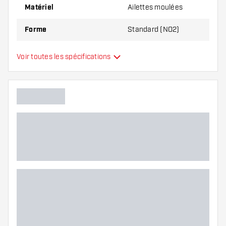
Matériel
Ailettes moulées
Forme
Standard (NO2)
Type
Ailettes moulées
Voir toutes les spécifications
Flexibilité
Main color