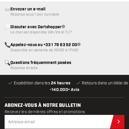
Envoyer un e-mail
Réponse sous 1 jour ouvrable
Discuter avec Dartshopper
Service client indisponible
Le chat est disponible 24h/24 et 7j/7
Appelez-nous au +33 1 76 63 52 00
Service client indisponible
Disponible en semaine de 10h00 à 17h00
Questions fréquemment posées
Réponse directe
Expédition dans les
24 heures
Retours dans un délai d
•
140.000+ Avis
ABONEZ-VOUS À NOTRE BULLETIN
Recevez les dernières offres et promotions
Abo