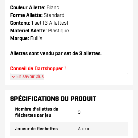
Couleur Ailette:
Blanc
Forme Ailette:
Standard
Contenu:
1 set (3 Ailettes)
Matériel Ailette:
Plastique
Marque:
Bull's
Ailettes sont vendu par set de 3 ailettes.
Conseil de Dartshopper !
En savoir plus
Veillez à disposer d'un grand nombre d'ailettes
et de tiges. Ils peuvent être endommagés ou
cassés à l'usage.
SPÉCIFICATIONS DU PRODUIT
Nombre d'ailettes de
3
Essayez une forme, un matériau ou une
fléchettes par jeu
épaisseur différents des ailettes pour découvrir
la variante qui vous convient le mieux !
Joueur de fléchettes
Aucun