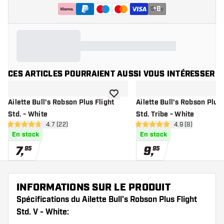
+
6
CES ARTICLES POURRAIENT AUSSI VOUS INTÉRESSER
ajouter à la liste de souhaits
Ailette Bull's Robson Plus Flight
Ailette Bull's Robson Plus 
Std. - White
Std. Tribe - White
ouvrir le panneau des avis
4.7 (22)
ouvrir le pannea
4.9 (8)
4.7 étoiles de notation
4.9 étoiles de notation
En stock
En stock
7
,
9
,
95
95
INFORMATIONS SUR LE PRODUIT
Spécifications du Ailette Bull's Robson Plus Flight
Std. V - White: