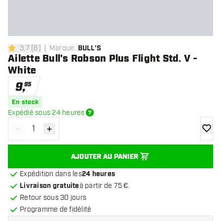
3.7
[
6
]
Marque
:
BULL'S
3.7 étoiles de notation
Ailette Bull's Robson Plus Flight Std. V -
White
9
,
95
En stock
Expédié sous 24 heures
-
+
Diminuer la quantité
Augmenter la quantité
ajoute
AJOUTER AU PANIER
Expédition dans les
24 heures
Livraison gratuite
à partir de 75 €.
Retour sous 30 jours
Programme de fidélité