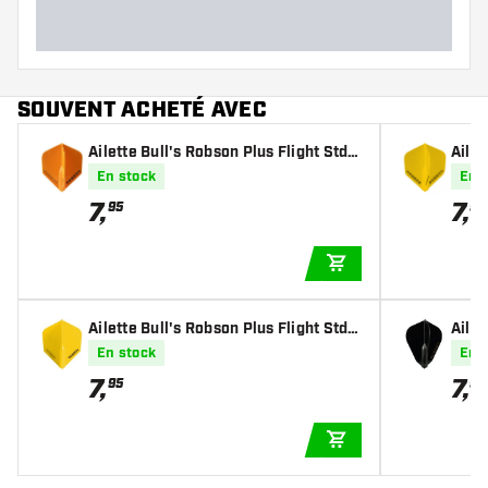
SOUVENT ACHETÉ AVEC
Ailette Bull's Robson Plus Flight Std.
Ailet
- Orange
- Yel
En stock
En 
7
,
7
,
95
95
AJOUTER AU PANIE
Ailette Bull's Robson Plus Flight Std.
Ailet
6 - Yellow
- Bla
En stock
En 
7
,
7
,
95
95
AJOUTER AU PANIE