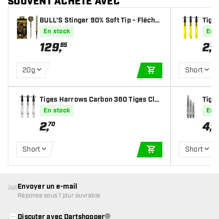
SOUVENT ACHETÉ AVEC
BULL'S Stinger 90% Soft Tip - Fléchet
Tige
tes pointe Plastique
ow
En stock
En 
129
,
2
,
95
70
20g
Short
AJOUTER AU PANIE
Tiges Harrows Carbon 360 Tiges Cle
Tiges
ar
En stock
En 
2
,
4
,
70
95
Short
Short
AJOUTER AU PANIE
Envoyer un e-mail
Réponse sous 1 jour ouvrable
Discuter avec Dartshopper