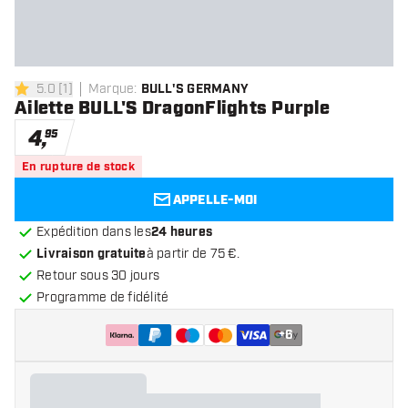
5.0
[
1
]
Marque
:
BULL'S GERMANY
5 étoiles de notation
Ailette BULL'S DragonFlights Purple
4
,
95
En rupture de stock
APPELLE-MOI
Expédition dans les
24 heures
Livraison gratuite
à partir de 75 €.
Retour sous 30 jours
Programme de fidélité
+
6