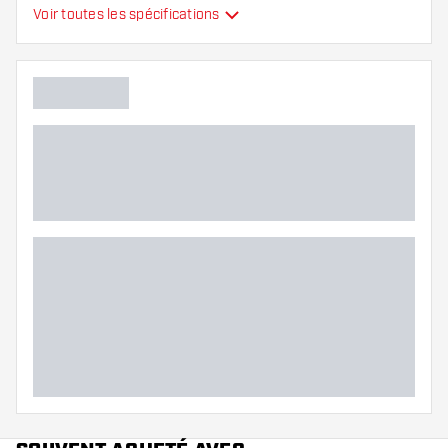
Type
Ailettes moulées
Voir toutes les spécifications
Flexibilité
Main color