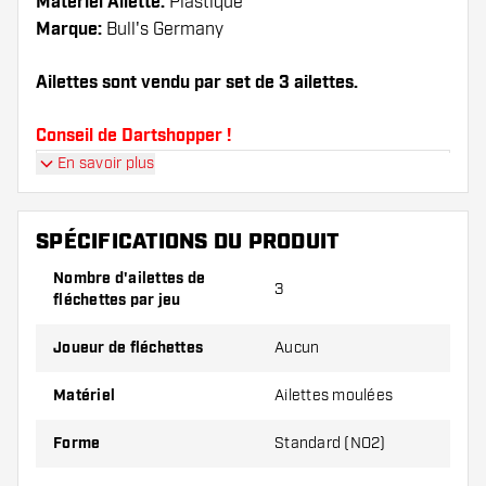
Matériel Ailette:
Plastique
Marque:
Bull's Germany
Ailettes sont vendu par set de 3 ailettes.
Conseil de Dartshopper !
En savoir plus
Veillez à disposer d'un grand nombre d'ailettes
et de tiges. Ils peuvent être endommagés ou
cassés à l'usage.
SPÉCIFICATIONS DU PRODUIT
Nombre d'ailettes de
3
Essayez une forme, un matériau ou une
fléchettes par jeu
épaisseur différents des ailettes pour découvrir
la variante qui vous convient le mieux !
Joueur de fléchettes
Aucun
Matériel
Ailettes moulées
Forme
Standard (NO2)