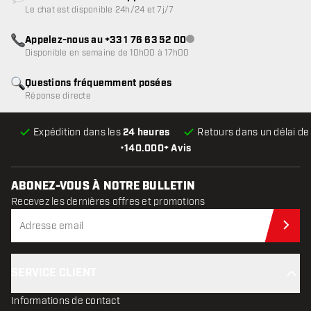
Service client indisponible
Le chat est disponible 24h/24 et 7j/7
Appelez-nous au +33 1 76 63 52 00
Service client indisponible
Disponible en semaine de 10h00 à 17h00
Questions fréquemment posées
Réponse directe
Expédition dans les
24 heures
Retours dans un délai d
•
140.000+ Avis
ABONEZ-VOUS À NOTRE BULLETIN
Recevez les dernières offres et promotions
Abo
SERVICE CLIENT
Informations de contact