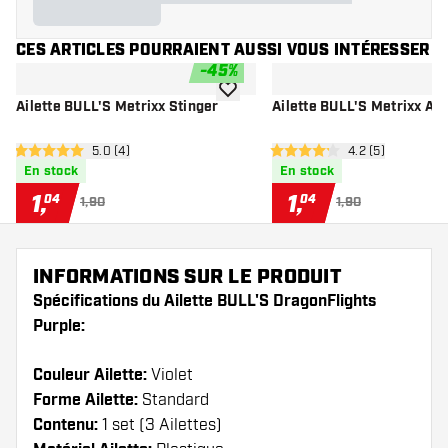
CES ARTICLES POURRAIENT AUSSI VOUS INTÉRESSER
-
45
%
ajouter à la liste de souhaits
Ailette BULL'S Metrixx Stinger
Ailette BULL'S Metrixx Ad
ouvrir le panneau des avis
5.0 (4)
ouvrir le pannea
4.2 (5)
5 étoiles de notation
4.2 étoiles de notation
En stock
En stock
1
,
1
,
04
04
1,90
1,90
INFORMATIONS SUR LE PRODUIT
Spécifications du Ailette BULL'S DragonFlights
Purple:
Couleur Ailette:
Violet
Forme Ailette:
Standard
Contenu:
1 set (3 Ailettes)