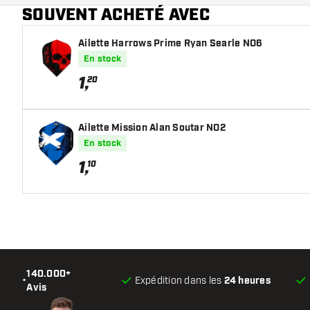
SOUVENT ACHETÉ AVEC
Main color
Ailette Harrows Prime Ryan Searle NO6
En stock
1
,
20
Ailette Mission Alan Soutar NO2
En stock
1
,
10
140.000+
•
Expédition dans les
24 heures
Avis