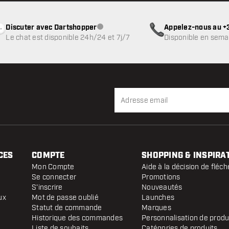
Discuter avec Dartshopper
Appelez-nous au +3
Service client indisponible
Le chat est disponible 24h/24 et 7j/7
Disponible en sema
CES
COMPTE
SHOPPING & INSPIRA
Mon Compte
Aide à la décision de fléch
Se connecter
Promotions
S'inscrire
Nouveautés
ux
Mot de passe oublié
Launches
Statut de commande
Marques
Historique des commandes
Personnalisation de produ
Liste de souhaits
Catégories de produits