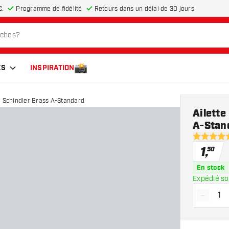
€.
Programme de fidélité
Retours dans un délai de 30 jours
ES
INSPIRATION
n Schindler Brass A-Standard
Ailette
A-Stan
5 étoiles d
1
,
50
En stock
Expédié so
-
Diminue