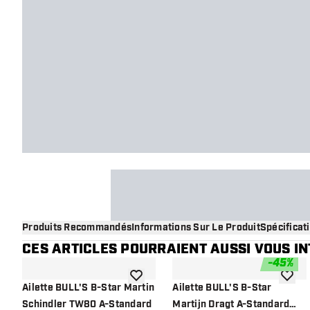
Produits Recommandés
Informations Sur Le Produit
Spécificat
CES ARTICLES POURRAIENT AUSSI VOUS I
-
45
%
ajouter à la liste de souhaits
ajouter
Ailette BULL'S B-Star Martin
Ailette BULL'S B-Star
Schindler TW80 A-Standard
Martijn Dragt A-Standard