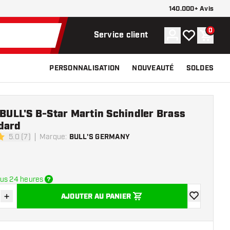
140.000+ Avis
0
Compte
Ma liste de s
Panier
Service client
PERSONNALISATION
NOUVEAUTÉ
SOLDES
 BULL'S B-Star Martin Schindler Brass
dard
5.0 (7)
Marque
:
BULL'S GERMANY
e notation
us 24 heures
+
AJOUTER AU PANIER
r la quantité
Augmenter la quantité
ajouter à la 