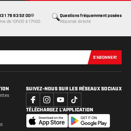
3 1 76 63 52 00
Questions fréquemment posées
Service client indisponible
ine de 10h00 à 17h00
Réponse directe
S'ABONNER!
Abonnez-vous
TION
SUIVEZ-NOUS SUR LES RÉSEAUX SOCIAUX
ettes
TÉLÉCHARGEZ L’APPLICATION
it