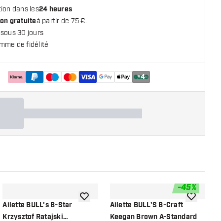
ion dans les
24 heures
on gratuite
à partir de 75 €.
 sous 30 jours
mme de fidélité
+
4
-
45
%
 la liste de souhaits
ajouter à la liste de souhaits
ajouter à la
Ailette BULL's B-Star
Ailette BULL'S B-Craft
A
Krzysztof Ratajski
Keegan Brown A-Standard