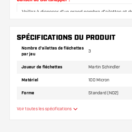
Veillez à disposer d'un grand nombre d'ailettes et de
endommagés ou cassés à l'usage.
SPÉCIFICATIONS DU PRODUIT
Essayez une forme, un matériau ou une épaisseur di
pour découvrir la variante qui vous convient le mieu
Nombre d'ailettes de fléchettes
3
par jeu
Joueur de fléchettes
Martin Schindler
Matériel
100 Micron
Forme
Standard (NO2)
Type
Standard
Voir toutes les spécifications
Flexibilité
Couleurs supplémentaires