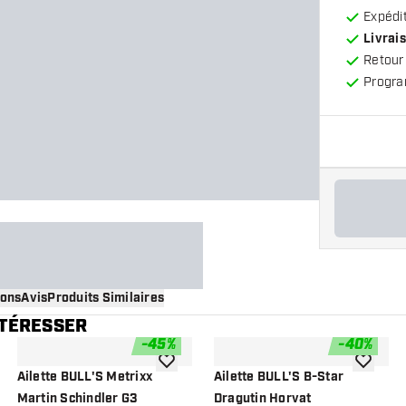
Expédit
Livrais
Retour
Progra
ions
Avis
Produits Similaires
NTÉRESSER
-
45
%
-
40
%
 à la liste de souhaits
ajouter à la liste de souhaits
ajouter à
Ailette BULL'S Metrixx
Ailette BULL'S B-Star
Martin Schindler G3
Dragutin Horvat