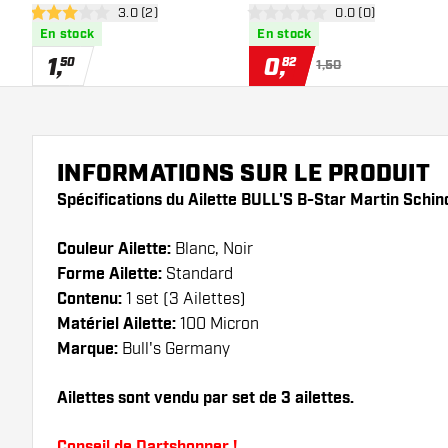
ouvrir le panneau des avis
3.0 (2)
ouvrir le panneau 
0.0 (0)
NO2
3 étoiles de notation
0 étoiles de notation
En stock
En stock
1
,
0
,
50
82
1,50
INFORMATIONS SUR LE PRODUIT
Spécifications du Ailette BULL'S B-Star Martin Schin
Couleur Ailette:
Blanc, Noir
Forme Ailette:
Standard
Contenu:
1 set (3 Ailettes)
Matériel Ailette:
100 Micron
Marque:
Bull's Germany
Ailettes sont vendu par set de 3 ailettes.
Conseil de Dartshopper !