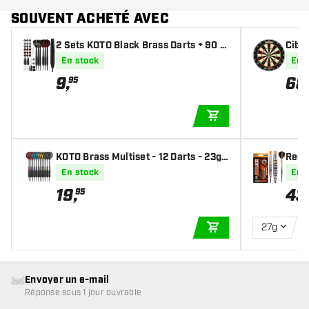
SOUVENT ACHETÉ AVEC
2 Sets KOTO Black Brass Darts + 90 P
Cibl
ieces Accessories - Fléchettes pointe
lle
En stock
En 
Acier
9
,
68
95
AJOUTER AU PANIE
KOTO Brass Multiset - 12 Darts - 23g -
Red 
Fléchettes pointe Acier
hette
En stock
En 
19
,
43
95
27g
AJOUTER AU PANIE
Envoyer un e-mail
Réponse sous 1 jour ouvrable