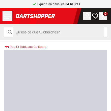
Expédition dans les
24 heures
Menu
0
Compte
Ma liste de
Pani
retour à la page d’accueil
rechercher
rechercher
Top 10 Tableaux De Score