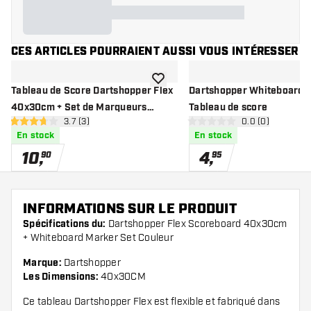
CES ARTICLES POURRAIENT AUSSI VOUS INTÉRESSER
ajouter à la liste de souhaits
Tableau de Score Dartshopper Flex
Dartshopper Whiteboard 
40x30cm + Set de Marqueurs
Tableau de score
ouvrir le panneau des avis
3.7 (3)
ouvrir le pannea
0.0 (0)
Tableau Blanc Noir
3.7 étoiles de notation
0 étoiles de notation
En stock
En stock
10
,
4
,
90
95
INFORMATIONS SUR LE PRODUIT
Spécifications du:
Dartshopper Flex Scoreboard 40x30cm
+ Whiteboard Marker Set Couleur
Marque:
Dartshopper
Les Dimensions:
40x30CM
Ce tableau Dartshopper Flex est flexible et fabriqué dans