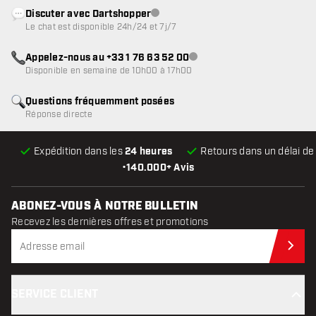
Discuter avec Dartshopper
Service client indisponible
Le chat est disponible 24h/24 et 7j/7
Appelez-nous au +33 1 76 63 52 00
Service client indisponible
Disponible en semaine de 10h00 à 17h00
Questions fréquemment posées
Réponse directe
Expédition dans les
24 heures
Retours dans un délai d
•
140.000+ Avis
ABONEZ-VOUS À NOTRE BULLETIN
Recevez les dernières offres et promotions
Abo
SERVICE CLIENT