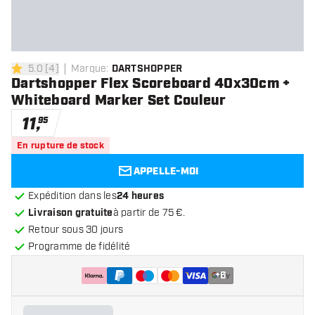
5.0
[
4
]
Marque
:
DARTSHOPPER
5 étoiles de notation
Dartshopper Flex Scoreboard 40x30cm +
Whiteboard Marker Set Couleur
11
,
95
En rupture de stock
APPELLE-MOI
Expédition dans les
24 heures
Livraison gratuite
à partir de 75 €.
Retour sous 30 jours
Programme de fidélité
+
6