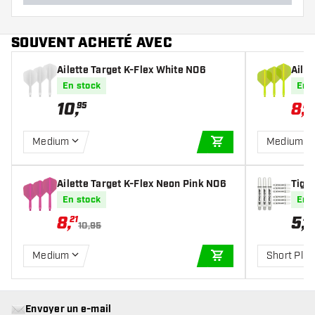
SOUVENT ACHETÉ AVEC
Ailette Target K-Flex White NO6
Ailet
2
En stock
En 
10
,
8
,
95
21
Medium
Medium
AJOUTER AU PANIE
Ailette Target K-Flex Neon Pink NO6
Tiges
En stock
En 
8
,
5
,
21
49
10,95
Medium
Short Plus
AJOUTER AU PANIE
Envoyer un e-mail