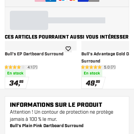
CES ARTICLES POURRAIENT AUSSI VOUS INTÉRESSER
ajouter à la liste de souhaits
Bull's EP Dartboard Surround
Bull's Advantage Gold Dar
Surround
ouvrir le panneau des avis
4.1 (7)
ouvrir le pannea
5.0 (7)
4.1 étoiles de notation
5 étoiles de notation
En stock
En stock
34
,
49
,
95
95
INFORMATIONS SUR LE PRODUIT
Attention ! Un contour de protection ne protège
jamais à 100 % le mur.
Bull's Plain Pink Dartboard Surround