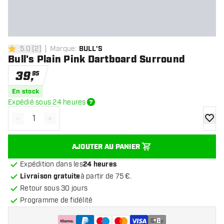
5.0
[
2
]
Marque
:
BULL'S
5 étoiles de notation
Bull's Plain Pink Dartboard Surround
39
,
95
En stock
Expédié sous 24 heures
-
+
Diminuer la quantité
Augmenter la quantité
ajoute
AJOUTER AU PANIER
Expédition dans les
24 heures
Livraison gratuite
à partir de 75 €.
Retour sous 30 jours
Programme de fidélité
+
6