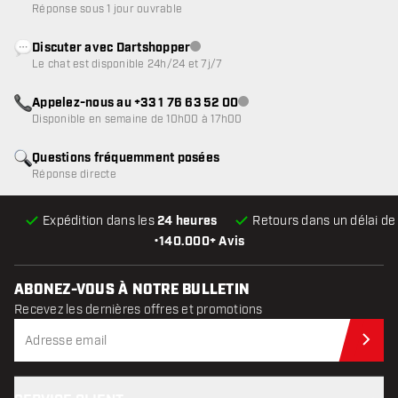
Réponse sous 1 jour ouvrable
Discuter avec Dartshopper
Service client indisponible
Le chat est disponible 24h/24 et 7j/7
Appelez-nous au +33 1 76 63 52 00
Service client indisponible
Disponible en semaine de 10h00 à 17h00
Questions fréquemment posées
Réponse directe
Expédition dans les
24 heures
Retours dans un délai d
•
140.000+ Avis
ABONEZ-VOUS À NOTRE BULLETIN
Recevez les dernières offres et promotions
Abo