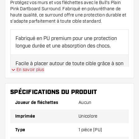
Protégez vos murs et vos fléchettes avec le Bull's Plain
Pink Dartboard Surround. Fabriqué en polyuréthane de
haute qualité, ce surround offre une protection durable et
s'adapte parfaitement à toute cible standard.
Fabriqué en PU premium pour une protection
longue durée et une absorption des chocs.
Facile à placer autour de toute cible grâce à son
En savoir plus
ajustement précis.
Protège à la fois les murs et les pointes des
SPÉCIFICATIONS DU PRODUIT
fléchettes.
Joueur de fléchettes
Aucun
Durée de vie prolongée grâce à la haute densité
Imprimée
Unicolore
du matériau.
Type
1 pièce (PU)