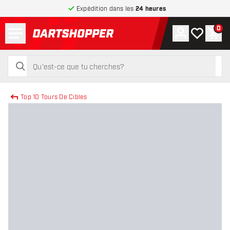
Expédition dans les
24 heures
Menu
0
Compte
Ma liste de
Pani
retour à la page d’accueil
rechercher
rechercher
Top 10 Tours De Cibles