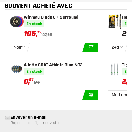
SOUVENT ACHETÉ AVEC
Winmau Blade 6 + Surround
Harr
ettes
En stock
En 
105
,
21
,
95
9
107,95
Noir
24g
AJOUTER AU PANIE
Ailette GOAT Athlete Blue NO2
Tige
n
En stock
En 
0
,
2
,
54
60
1,19
Medium
AJOUTER AU PANIE
Envoyer un e-mail
Réponse sous 1 jour ouvrable