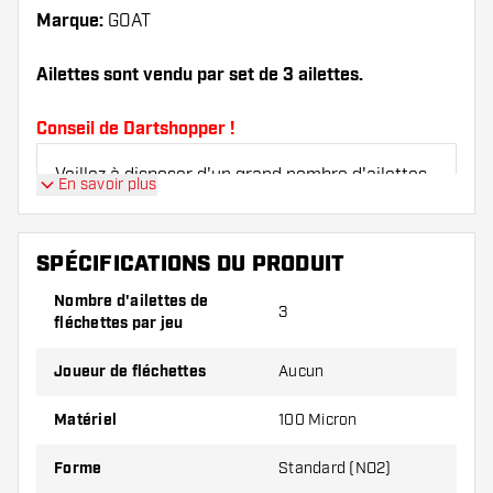
Marque:
GOAT
Ailettes sont vendu par set de 3 ailettes.
Conseil de Dartshopper !
Veillez à disposer d'un grand nombre d'ailettes
En savoir plus
et de tiges. Ils peuvent être endommagés ou
cassés à l'usage.
SPÉCIFICATIONS DU PRODUIT
Essayez une forme, un matériau ou une
Nombre d'ailettes de
3
épaisseur différents des ailettes pour découvrir
fléchettes par jeu
la variante qui vous convient le mieux !
Joueur de fléchettes
Aucun
Matériel
100 Micron
Forme
Standard (NO2)