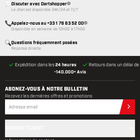
Discuter avec Dartshopper
Service client indisponible
Le chat est disponible 24h/24 et 7j/7
Appelez-nous au +33 1 76 63 52 00
Service client indisponible
Disponible en semaine de 10h00 à 17h00
Questions fréquemment posées
Réponse directe
Expédition dans les
24 heures
Retours dans un délai d
•
140.000+ Avis
ABONEZ-VOUS À NOTRE BULLETIN
Recevez les dernières offres et promotions
Abo
SERVICE CLIENT