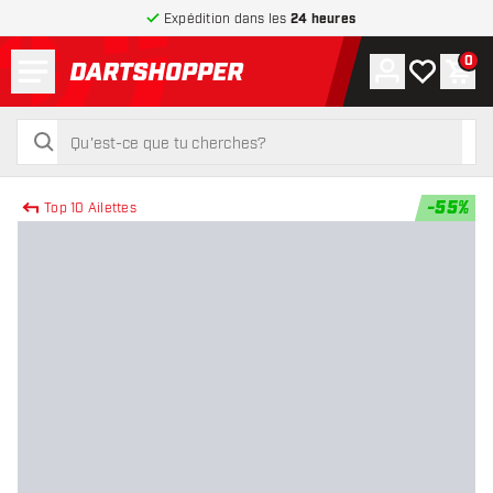
Expédition dans les
24 heures
Menu
0
Compte
Ma liste de
Pani
retour à la page d’accueil
rechercher
rechercher
-
55
%
Top 10 Ailettes