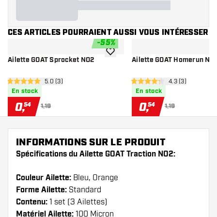
CES ARTICLES POURRAIENT AUSSI VOUS INTÉRESSER
-
55
%
ajouter à la liste de souhaits
Ailette GOAT Sprocket NO2
Ailette GOAT Homerun NO
ouvrir le panneau des avis
5.0 (3)
ouvrir le pannea
4.3 (3)
5 étoiles de notation
4.3 étoiles de notation
En stock
En stock
0
,
0
,
54
54
1,19
1,19
INFORMATIONS SUR LE PRODUIT
Spécifications du Ailette GOAT Traction NO2:
Couleur Ailette:
Bleu, Orange
Forme Ailette:
Standard
Contenu:
1 set (3 Ailettes)
Matériel Ailette:
100 Micron