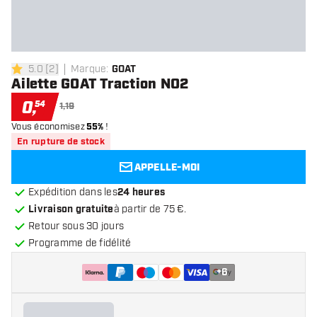
5.0
[
2
]
Marque
:
GOAT
5 étoiles de notation
Ailette GOAT Traction NO2
0
,
54
1,19
Vous économisez
55%
!
En rupture de stock
APPELLE-MOI
Expédition dans les
24 heures
Livraison gratuite
à partir de 75 €.
Retour sous 30 jours
Programme de fidélité
+
6