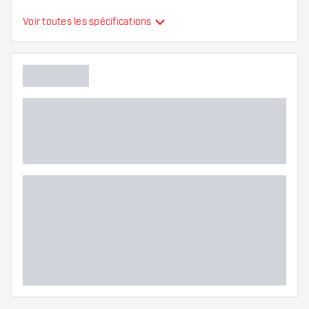
Type
Standard
Voir toutes les spécifications
Flexibilité
Couleurs supplémentaires
Main color