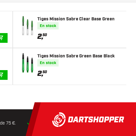
Tiges Mission Sabre Clear Base Green
En stock
2
,
50
AJOUTER AU PANIER
Tiges Mission Sabre Green Base Black
En stock
2
,
50
AJOUTER AU PANIER
 de 75 €.
Expédition dans les
24 heures
Retours dans