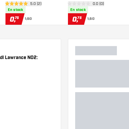
des avis
ouvrir le panneau des avis
5.0 (2)
ouvrir le panneau de
0.0 (0)
5 étoiles de notation
0 étoiles de notation
En stock
En stock
0
,
0
,
75
75
1,50
1,50
endl Lawrance NO2: