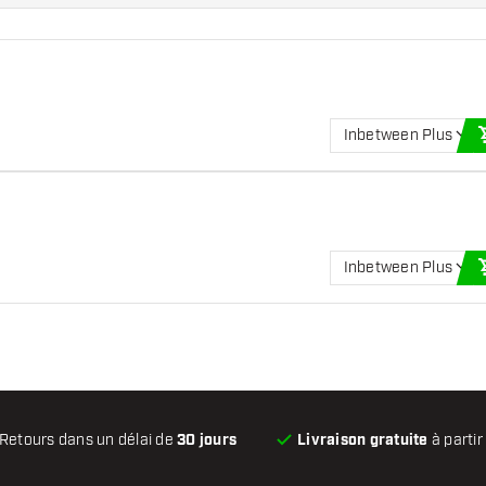
Inbetween Plus
Inbetween Plus
Retours dans un délai de
30 jours
Livraison gratuite
à partir