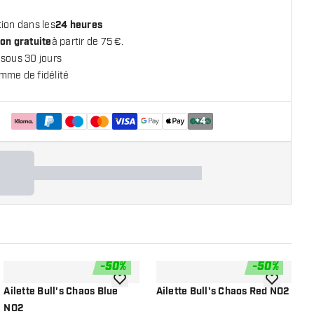
ion dans les
24 heures
on gratuite
à partir de 75 €.
 sous 30 jours
mme de fidélité
+
4
-
50
%
-
50
%
 la liste de souhaits
ajouter à la liste de souhaits
ajouter à la
Ailette Bull's Chaos Blue
Ailette Bull's Chaos Red NO2
A
NO2