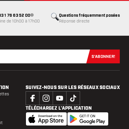
3 1 76 63 52 00
Questions fréquemment posées
Service client indisponible
ine de 10h00 à 17h00
Réponse directe
S'ABONNER!
Abonnez-vous
TION
SUIVEZ-NOUS SUR LES RÉSEAUX SOCIAUX
ettes
TÉLÉCHARGEZ L’APPLICATION
it