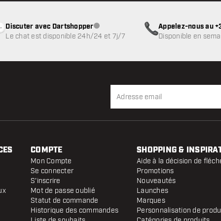
Discuter avec Dartshopper
Appelez-nous au +3
Service client indisponible
Le chat est disponible 24h/24 et 7j/7
Disponible en sema
CES
COMPTE
SHOPPING & INSPIRA
Mon Compte
Aide à la décision de fléch
Se connecter
Promotions
S'inscrire
Nouveautés
ux
Mot de passe oublié
Launches
Statut de commande
Marques
Historique des commandes
Personnalisation de produ
Liste de souhaits
Catégories de produits