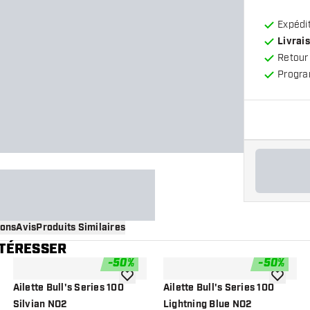
Expédit
Livrais
Retour
Progra
ions
Avis
Produits Similaires
NTÉRESSER
-
50
%
-
50
%
 à la liste de souhaits
ajouter à la liste de souhaits
ajouter à
Ailette Bull's Series 100
Ailette Bull's Series 100
Silvian NO2
Lightning Blue NO2