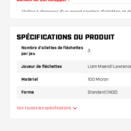
Veillez à disposer d'un grand nombre d'ailettes et de
endommagés ou cassés à l'usage.
SPÉCIFICATIONS DU PRODUIT
Essayez une forme, un matériau ou une épaisseur di
pour découvrir la variante qui vous convient le mieu
Nombre d'ailettes de fléchettes
3
par jeu
Joueur de fléchettes
Liam Maendl Lawranc
Matériel
100 Micron
Forme
Standard (NO2)
Type
Standard
Voir toutes les spécifications
Flexibilité
Couleurs supplémentaires