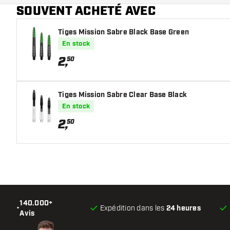
SOUVENT ACHETÉ AVEC
Main color
Tiges Mission Sabre Black Base Green
En stock
2
,
50
Tiges Mission Sabre Clear Base Black
En stock
2
,
50
140.000+
•
Expédition dans les
24 heures
Avis