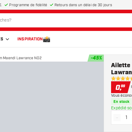
€.
Programme de fidélité
Retours dans un délai de 30 jours
ES
INSPIRATION
-
45
%
Liam Maendl Lawrance NO2
Ailette
Lawran
5 étoiles d
0
,
99
Vous écono
En stock
Expédié so
-
Diminue