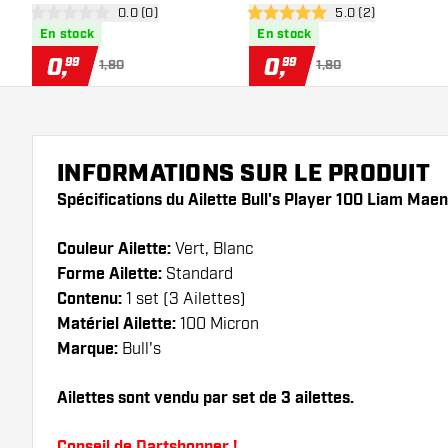
ouvrir le panneau des avis
0.0 (0)
ouvrir le panneau 
5.0 (2)
0 étoiles de notation
5 étoiles de notation
En stock
En stock
0
,
0
,
99
99
1,80
1,80
INFORMATIONS SUR LE PRODUIT
Spécifications du Ailette Bull's Player 100 Liam Ma
Couleur Ailette:
Vert, Blanc
Forme Ailette:
Standard
Contenu:
1 set (3 Ailettes)
Matériel Ailette:
100 Micron
Marque:
Bull's
Ailettes sont vendu par set de 3 ailettes.
Conseil de Dartshopper !