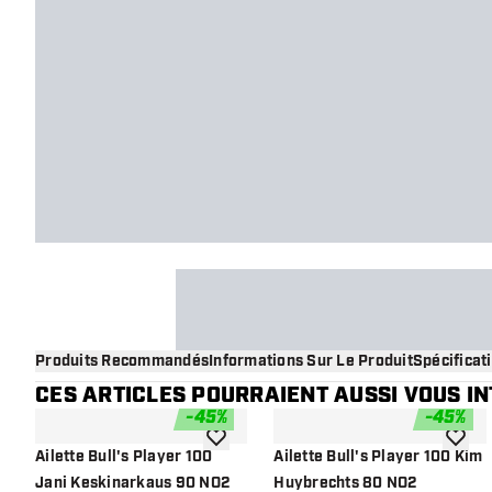
Produits Recommandés
Informations Sur Le Produit
Spécificat
CES ARTICLES POURRAIENT AUSSI VOUS I
-
45
%
-
45
%
ajouter à la liste de souhaits
ajouter
Ailette Bull's Player 100
Ailette Bull's Player 100 Kim
Jani Keskinarkaus 90 NO2
Huybrechts 80 NO2