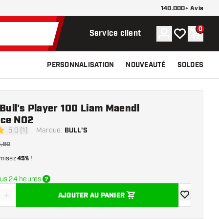
140.000+ Avis
0
Compte
Ma liste de s
Panier
Service client
PERSONNALISATION
NOUVEAUTÉ
SOLDES
 Bull's Player 100 Liam Maendl
ce NO2
5.0 (1)
Marque
:
BULL'S
e notation
1,80
misez
45%
!
us 24 heures
+
AJOUTER AU PANIER
r la quantité
Augmenter la quantité
ajouter à la 