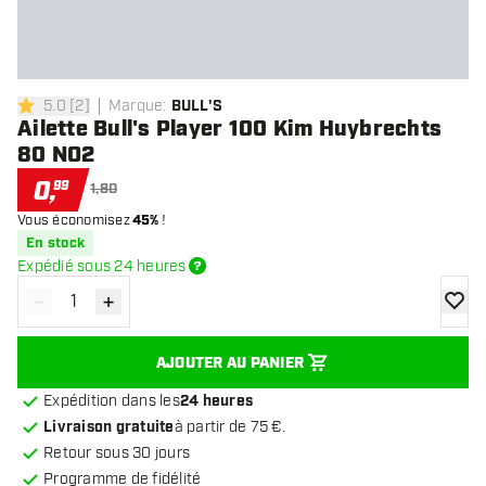
5.0
[
2
]
Marque
:
BULL'S
5 étoiles de notation
Ailette Bull's Player 100 Kim Huybrechts
80 NO2
0
,
99
1,80
Vous économisez
45%
!
En stock
Expédié sous 24 heures
-
+
Diminuer la quantité
Augmenter la quantité
ajoute
AJOUTER AU PANIER
Expédition dans les
24 heures
Livraison gratuite
à partir de 75 €.
Retour sous 30 jours
Programme de fidélité