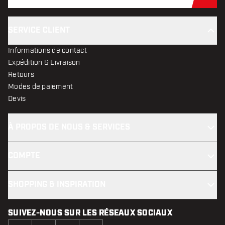
Abo
SERVICE CLIENT
Informations de contact
Expédition & Livraison
Retours
Modes de paiement
Devis
À PROPOS DE NOUS & SERVICES
COMPTE
SHOPPING & INSPIRATION
SUIVEZ-NOUS SUR LES RÉSEAUX SOCIAUX