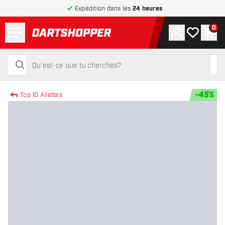
Expédition dans les
24 heures
Menu
0
Compte
Ma liste de
Pani
retour à la page d’accueil
rechercher
rechercher
-
45
%
Top 10 Ailettes