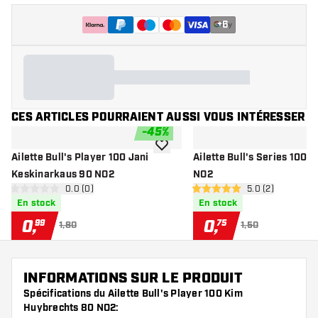
+
6
CES ARTICLES POURRAIENT AUSSI VOUS INTÉRESSER
-
45
%
ajouter à la liste de souhaits
Ailette Bull's Player 100 Jani
Ailette Bull's Series 100 S
Keskinarkaus 90 NO2
NO2
ouvrir le panneau des avis
0.0 (0)
ouvrir le pannea
5.0 (2)
0 étoiles de notation
5 étoiles de notation
En stock
En stock
0
,
0
,
99
75
1,80
1,50
INFORMATIONS SUR LE PRODUIT
Spécifications du Ailette Bull's Player 100 Kim
Huybrechts 80 NO2: