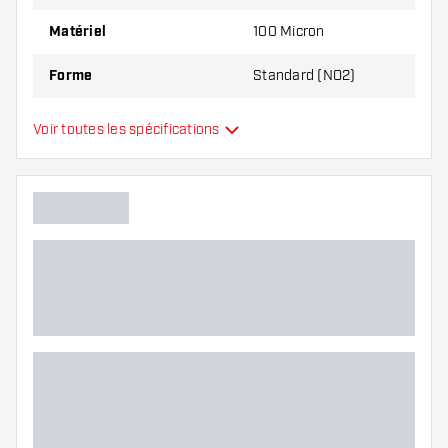
Matériel
100 Micron
Forme
Standard (NO2)
Type
Standard
Voir toutes les spécifications
Flexibilité
Main color