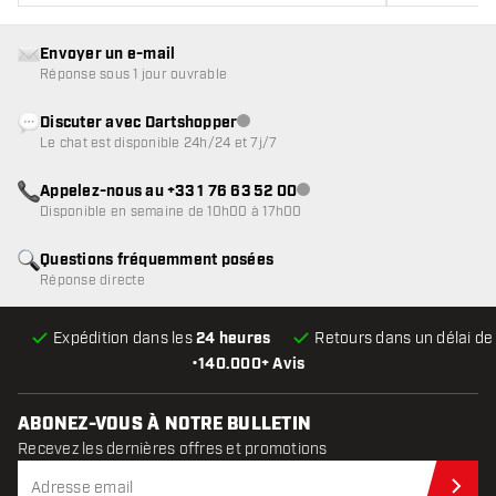
Envoyer un e-mail
Réponse sous 1 jour ouvrable
Discuter avec Dartshopper
Service client indisponible
Le chat est disponible 24h/24 et 7j/7
Appelez-nous au +33 1 76 63 52 00
Service client indisponible
Disponible en semaine de 10h00 à 17h00
Questions fréquemment posées
Réponse directe
Expédition dans les
24 heures
Retours dans un délai d
•
140.000+ Avis
ABONEZ-VOUS À NOTRE BULLETIN
Recevez les dernières offres et promotions