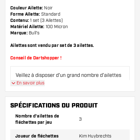
Couleur Ailette:
Noir
Forme Ailette:
Standard
Contenu:
1 set (3 Ailettes)
Matériel Ailette:
100 Micron
Marque:
Bull's
Ailettes sont vendu par set de 3 ailettes.
Conseil de Dartshopper !
Veillez à disposer d'un grand nombre d'ailettes
et de tiges. Ils peuvent être endommagés ou
En savoir plus
cassés à l'usage.
SPÉCIFICATIONS DU PRODUIT
Essayez une forme, un matériau ou une
épaisseur différents des ailettes pour découvrir
Nombre d'ailettes de
3
fléchettes par jeu
la variante qui vous convient le mieux !
Joueur de fléchettes
Kim Huybrechts