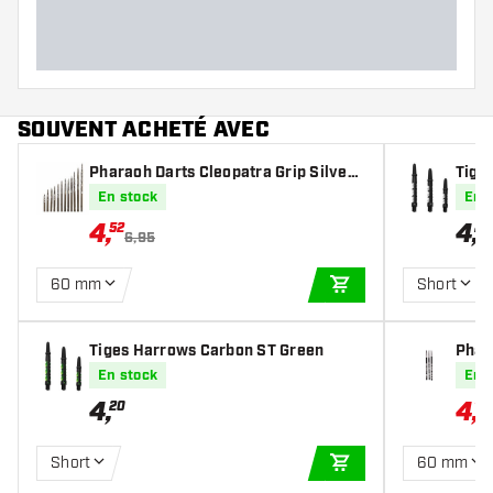
SOUVENT ACHETÉ AVEC
Pharaoh Darts Cleopatra Grip Silver
Tige
Points
En stock
En 
4
,
4
,
52
20
6,95
60 mm
Short
AJOUTER AU PANIE
Tiges Harrows Carbon ST Green
Phar
Poin
En stock
En 
4
,
4
,
20
17
Short
60 mm
AJOUTER AU PANIE